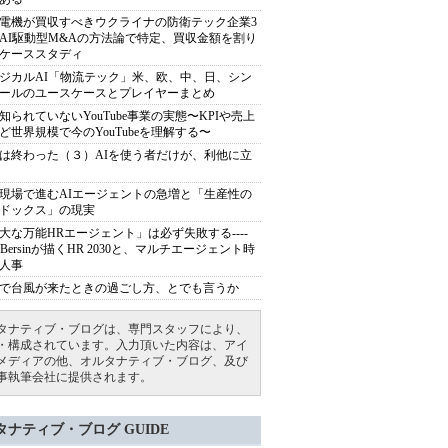
電機が買収すべきウクライナの防衛テック企業3
AI駆動型M&Aの方法論で特定、買収金額を割り
ケーススタディ
ジカルAI「物流テック」米、欧、中、日、シン
ールのユースケースとプレイヤーまとめ
知られていないYouTube事業の実態〜KPIや売上
ど世界規模で今のYouTubeを理解する〜
は終わった（３）AIを使う者だけが、利他に立
現場で進むAIエージェントの急増と「生産性の
ドックス」の現実
大な万能HRエージェント」は必ず失敗する----
sh Bersinが描くHR 2030と、マルチエージェント時
人事
で台風が来たときの過ごし方、とでも言うか
タナティブ・ブログは、専門スタッフにより、
・構成されています。入力頂いた内容は、アイ
メディアの他、オルタナティブ・ブログ、及び
事執筆会社に提供されます。
タナティブ・ブログ GUIDE