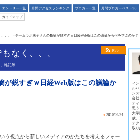
エントリー一覧
月間アクセスランキング
ブロガー一覧
月間ブロガーベスト30
ガイドマップ
く、、、
>
チームラボ猪子さんの指摘が鋭すぎｗ日経Web版はこの議論から何を学ぶのか？
でもなく、、、
RSS
、、雑記等
摘が鋭すぎｗ日経Web版はこの議論か
ィン
ルバ
ンス
会社
ティ
思う
大学
»
2010/04/24
歳。
テク
取り
いう視点から新しいメディアのかたちを考えるフォー