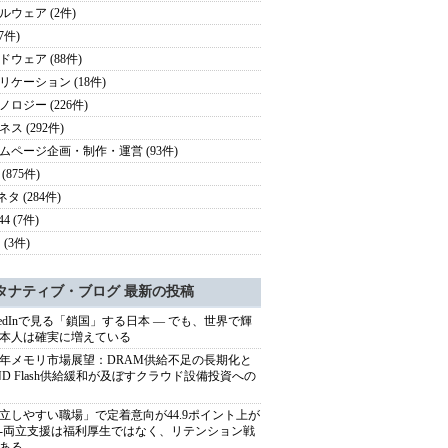
ルウェア (2件)
(7件)
ドウェア (88件)
リケーション (18件)
ノロジー (226件)
ス (292件)
ムページ企画・制作・運営 (93件)
(875件)
ネタ (284件)
44 (7件)
 (3件)
タナティブ・ブログ 最新の投稿
nkedInで見る「鎖国」する日本 ― でも、世界で輝
本人は確実に増えている
27年メモリ市場展望：DRAM供給不足の長期化と
ND Flash供給緩和が及ぼすクラウド設備投資への
立しやすい職場」で定着意向が44.9ポイント上が
---両立支援は福利厚生ではなく、リテンション戦
ある