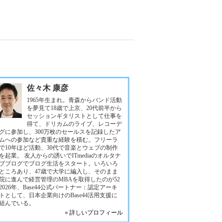
佐々木 康彦
1965年生まれ。青森からバンド活動
を夢見て18歳で上京、20代前半から
セッションギタリストとして仕事を
得て、ドリカムのライブ、レコーデ
グに参加し、300万枚のセールスを記録したア
ムへの参加など貴重な経験を積む。フリーラ
で10年ほど活動、30代で音楽とウェブの制作
を起業。 友人からの誘いでITmediaのオルタナ
ブブログでブログ生活をスタート。いろいろ
ところあり、47歳で大学に編入し、そのまま
院に進んで経営管理のMBAを取得したのが52
2026年、Base44公式パートナー：認定アーキ
トとして、日本企業向けのBase44活用支援に
組んでいる。
» 詳しいプロフィール