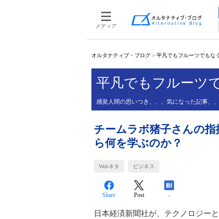
メディア
オルタナティブ・ブログ
>
平凡でもフルーツでもな
平凡でもフルーツ
感覚人間の思いつき、、、気になった記事、
チームラボ猪子さんの指
ら何を学ぶのか？
Webネタ
ビジネス
Share
Post
-
日本経済新聞社が、テクノロジーと