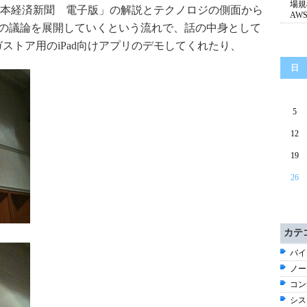
場規
本経済新聞 電子版」の解説とテクノロジの側面から
AW
ての議論を展開していくという流れで、話の中身として
ガストア用のiPad向けアプリのデモしてくれたり、
日
5
12
19
26
カテ
バイ
ノー
コン
シス