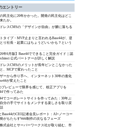
のエントリー
の民主化に20年かかった。開発の民主化はどこ
来たか。
ドレスCMSの「デザインが自由」が腑に落ちる
トタイプ・MVP止まりと言われるBase44が、逆
とり社長・起業にはちょうどいいかも？という
026年6月版】Base44でできること完全ガイド｜認
Architect 公式パートナーが詳しく解説
ドレスCMSのメリットが長年ピンとこなかった
と、MCPで変わったこと
ザーから作り手へ、インターネット30年の進化
ase44が変えたこと
のプレビューで限界を感じて、校正アプリを
se44で作ってみた
se44でコーポレートサイトを作ってみた：30年ぶ
自分の手でサイトをメンテする楽しさを取り戻
話
xとBase44のCEO記者会見レポート：AI×ノーコー
発がもたらすWeb制作の次なるフェーズ
株式会社とサーバーワークス社が取り組む、市