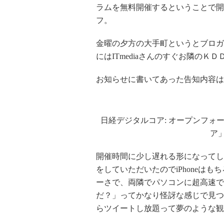
ラムを無料開催するということで開
フ。
金曜の夕方の大手町というとブロガ
にはITmediaさんのすぐお隣のＫ
お知らせに書いてあった告知内容は
日経デジタルコア: オープンフォ
ア」
開催時間に少し遅れる形になってし
をしていただいたのでiPhoneは
ーさで、両隣でパソコンに超高速で
だ？」ってかなり怪訝な感じで見つめ
らツイートし放題って夢のような観