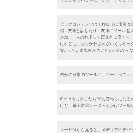
ビッグコンテンツはそれなりに価値は
信...友達と話したり、友達にメール
かね... 人の欲求って圧倒的に高く
けれども、なんかわざわざいくらビッ
な...って...まあ何が言いたいかわか
自分の日常のツールに、ツールってい
iPadはもしかしたらPCの替わりに
けど、電子書籍リーダーとかはツールじ
ユーザ側から見ると、メディアのデバ