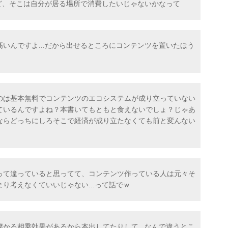
けど、そこは自分が居る場所で消費したいじゃないかなって
いんですよ...だから出せるところにコンテンツを置いたほう
のは基本無料でコンテンツのエコシステムが成り立っていない
ているんですよね？本書いてもともと食えないでしょ？じゃあ
ならどっちにしろそこで経済が成り立たなくても前と変んない
って違っていると思ってて、コンテンツ作っている人は元々そ
り考えなくていいじゃない...って話でｗ
かる相乗効果があるから本出してたりして...なんで違うとこ