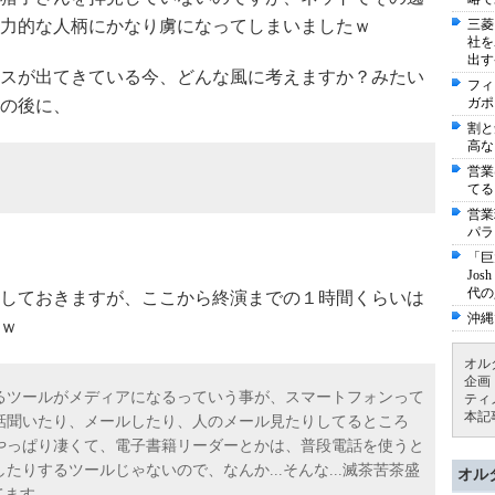
力的な人柄にかなり虜になってしまいましたｗ
三菱
社を
出す
スが出てきている今、どんな風に考えますか？みたい
フィ
ガポ
の後に、
割と
高な
営業
てる
営業
パラ
「巨
Jo
代の
しておきますが、ここから終演までの１時間くらいは
沖縄
ｗ
オル
企画
るツールがメディアになるっていう事が、スマートフォンって
ティ
本記
話聞いたり、メールしたり、人のメール見たりしてるところ
やっぱり凄くて、電子書籍リーダーとかは、普段電話を使うと
りするツールじゃないので、なんか...そんな...滅茶苦茶盛
オル
てます。