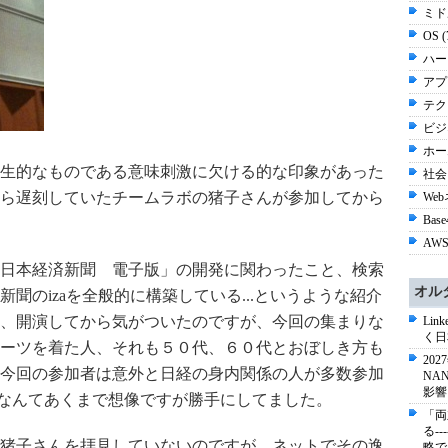
ミド
OS 
ハー
アプ
テク
ビジネ
ホー
生的なものである意味刺激に欠ける的な印象があった
社会 
ら遅刻していたチームラボの猪子さんが参加してから
Web
Base
AWS
日本経済新聞 電子版」の開発に関わったこと、検索
オル
聞のizaを全般的に構築している...というような紹介
、開演してから気がついたのですが、今回の集まりな
Li
く日
ーツを着た人、それも５０代、６０代とおぼしき方も
20
今回の参加者は意外と日経の身内関係の人が多数参加
NA
影響
..なんてあくまで想像ですが勝手にしてました。
「両
る-
猪子さんを拝見していないのですが、ネットでその逸
略で