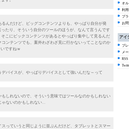
オル
利用
プラ
お問
あるんだけど、ビッグコンテンツよりも、やっぱり自分が発
を貰ったり、そういう自分のツールのほうが、なんて言うんです
て、そこにビックコンテンツがあるとやっぱり集中して見るんだ
アイ
クコンテンツでも、案外わざわざ見に行かないってことなのか
プレ
んないですねｗ
メー
RSS
Twitt
うデバイスが、やっぱりデバイスとして強いんだな～って
なるかもしれないので、そういう意味ではツールなのかもしれない
ゃないのかもしれない...
イスっていうと同じように並ぶんだけど、タブレットとスマー