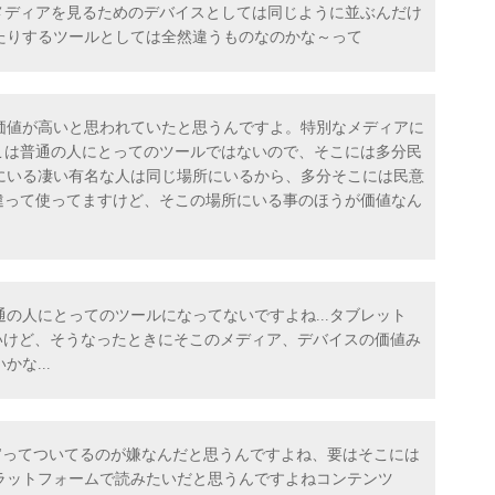
。メディアを見るためのデバイスとしては同じように並ぶんだけ
たりするツールとしては全然違うものなのかな～って
価値が高いと思われていたと思うんですよ。特別なメディアに
そこは普通の人にとってのツールではないので、そこには多分民
にいる凄い有名な人は同じ場所にいるから、多分そこには民意
間違って使ってますけど、そこの場所にいる事のほうが価値なん
の人にとってのツールになってないですよね...タブレット
ないけど、そうなったときにそこのメディア、デバイスの価値み
な...
ダー"ってついてるのが嫌なんだと思うんですよね、要はそこには
ラットフォームで読みたいだと思うんですよねコンテンツ