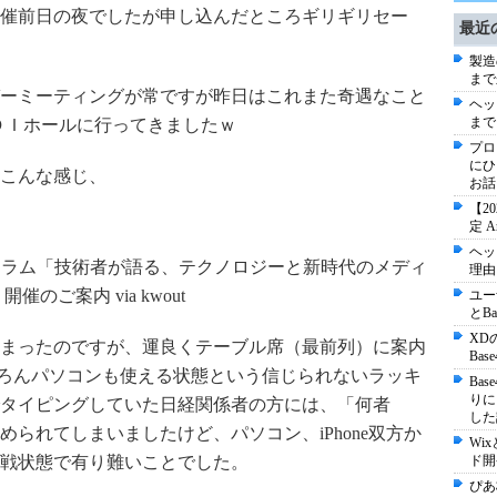
催前日の夜でしたが申し込んだところギリギリセー
最近
製造
まで
ーミーティングが常ですが昨日はこれまた奇遇なこと
ヘッ
まで
ＤＤＩホールに行ってきましたｗ
プロ
にひ
こんな感じ、
お話
【2
定 
ヘッ
ーラム「技術者が語る、テクノロジーと新時代のメディ
理由
開催のご案内 via kwout
ユー
とB
XD
まったのですが、運良くテーブル席（最前列）に案内
Ba
もちろんパソコンも使える状態という信じられないラッキ
Ba
りに
タイピングしていた日経関係者の方には、「何者
した
られてしまいましたけど、パソコン、iPhone双方か
Wi
戦状態で有り難いことでした。
ド開
ぴあ