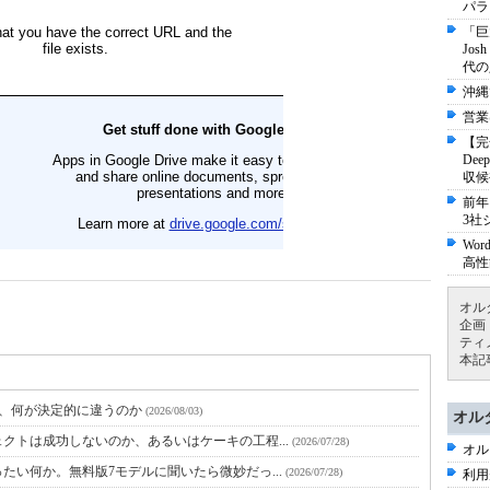
パラ
「巨
Jo
代の
沖縄
営業
【完
De
収候
前年
3社
Wo
高性
オル
企画
ティ
本記
と、何が決定的に違うのか
(2026/08/03)
オル
クトは成功しないのか、あるいはケーキの工程...
(2026/07/28)
オル
たい何か。無料版7モデルに聞いたら微妙だっ...
(2026/07/28)
利用