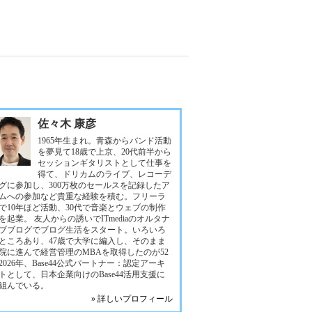
佐々木 康彦
1965年生まれ。青森からバンド活動
を夢見て18歳で上京、20代前半から
セッションギタリストとして仕事を
得て、ドリカムのライブ、レコーデ
グに参加し、300万枚のセールスを記録したア
ムへの参加など貴重な経験を積む。フリーラ
で10年ほど活動、30代で音楽とウェブの制作
を起業。 友人からの誘いでITmediaのオルタナ
ブブログでブログ生活をスタート。いろいろ
ところあり、47歳で大学に編入し、そのまま
院に進んで経営管理のMBAを取得したのが52
2026年、Base44公式パートナー：認定アーキ
トとして、日本企業向けのBase44活用支援に
組んでいる。
» 詳しいプロフィール