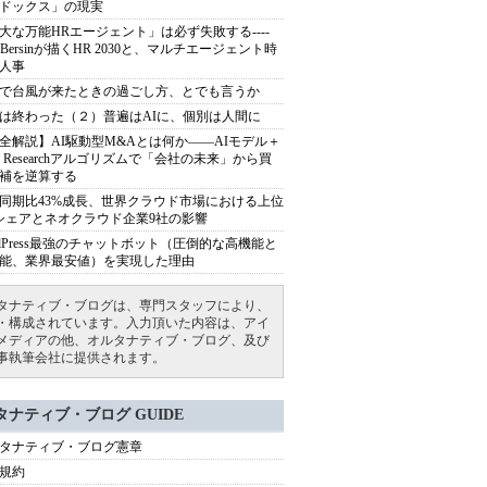
ドックス」の現実
大な万能HRエージェント」は必ず失敗する----
sh Bersinが描くHR 2030と、マルチエージェント時
人事
で台風が来たときの過ごし方、とでも言うか
は終わった（２）普遍はAIに、個別は人間に
全解説】AI駆動型M&Aとは何か――AIモデル＋
ep Researchアルゴリズムで「会社の未来」から買
補を逆算する
同期比43%成長、世界クラウド市場における上位
シェアとネオクラウド企業9社の影響
rdPress最強のチャットボット（圧倒的な高機能と
能、業界最安値）を実現した理由
タナティブ・ブログは、専門スタッフにより、
・構成されています。入力頂いた内容は、アイ
メディアの他、オルタナティブ・ブログ、及び
事執筆会社に提供されます。
タナティブ・ブログ GUIDE
タナティブ・ブログ憲章
規約