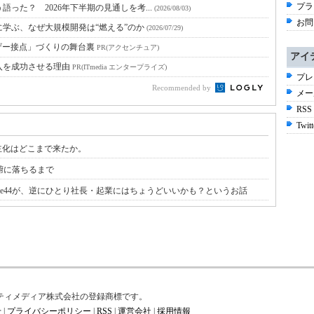
プラ
語った？ 2026年下半期の見通しを考...
(2026/08/03)
お問
に学ぶ、なぜ大規模開発は“燃える”のか
(2026/07/29)
ザー接点」づくりの舞台裏
PR(アクセンチュア)
アイ
入を成功させる理由
PR(ITmedia エンタープライズ)
プレ
Recommended by
メー
RSS
Twitt
主化はどこまで来たか。
腑に落ちるまで
se44が、逆にひとり社長・起業にはちょうどいいかも？というお話
はアイティメディア株式会社の登録商標です。
せ
|
プライバシーポリシー
|
RSS
|
運営会社
|
採用情報