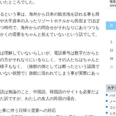
場規
いたところでした。
AW
るという事は、海外から日本の観光地を訪れる事も簡
や大手資本の入ったリゾートホテルから民宿までほぼ
日
つ時代で、海外からの問合せがそれなりにありつつも
かくの需要をちゃんと拾えていないという話でして、
5
12
は理解していないらしいが、電話番号は数字だからと
19
の方がそれなりにいるらしく、その人たちはちゃんと
様子もなく、（旅館の側としては断ったという認識で
26
いない状態で）旅館に現われてしまう事が実際にあっ
カテ
語は無論のこと、中国語、韓国語のサイトも必要だよ
バイ
た訳ですが、わたしの友人の民宿の場合、
ノー
コン
た事に伴う日帰り需要への対応
シス