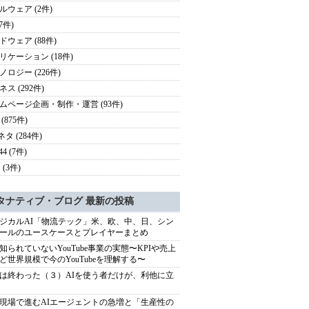
ルウェア (2件)
(7件)
ドウェア (88件)
リケーション (18件)
ノロジー (226件)
ス (292件)
ムページ企画・制作・運営 (93件)
(875件)
ネタ (284件)
44 (7件)
 (3件)
タナティブ・ブログ 最新の投稿
ジカルAI「物流テック」米、欧、中、日、シン
ールのユースケースとプレイヤーまとめ
知られていないYouTube事業の実態〜KPIや売上
ど世界規模で今のYouTubeを理解する〜
は終わった（３）AIを使う者だけが、利他に立
現場で進むAIエージェントの急増と「生産性の