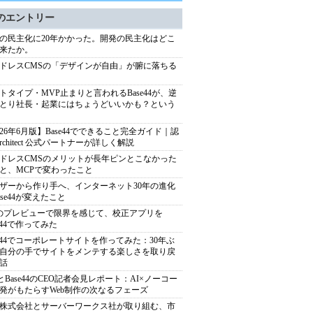
のエントリー
の民主化に20年かかった。開発の民主化はどこ
来たか。
ドレスCMSの「デザインが自由」が腑に落ちる
トタイプ・MVP止まりと言われるBase44が、逆
とり社長・起業にはちょうどいいかも？という
026年6月版】Base44でできること完全ガイド｜認
Architect 公式パートナーが詳しく解説
ドレスCMSのメリットが長年ピンとこなかった
と、MCPで変わったこと
ザーから作り手へ、インターネット30年の進化
ase44が変えたこと
のプレビューで限界を感じて、校正アプリを
se44で作ってみた
se44でコーポレートサイトを作ってみた：30年ぶ
自分の手でサイトをメンテする楽しさを取り戻
話
xとBase44のCEO記者会見レポート：AI×ノーコー
発がもたらすWeb制作の次なるフェーズ
株式会社とサーバーワークス社が取り組む、市