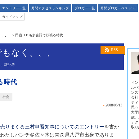
エントリー一覧
月間アクセスランキング
ブロガー一覧
月間ブロガーベスト30
ガイドマップ
く、、、
>
民宿ＨＰも多言語で頑張る時代
でもなく、、、
RSS
、、雑記等
る時代
ィン
ルバ
ンス
社会
会社
ティ
»
2008/05/13
思う
大学
歳。
テク
売りまくる三村申吾知事についてのエントリー
を書か
取り
わたしパンチ＠佐々木は青森県八戸市出身でありま