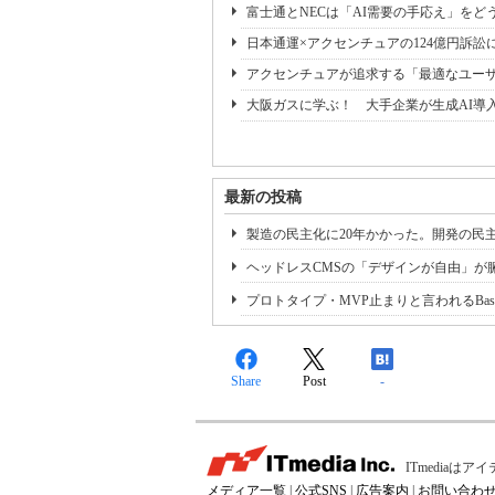
富士通とNECは「AI需要の手応え」をどう
日本通運×アクセンチュアの124億円訴訟
アクセンチュアが追求する「最適なユー
大阪ガスに学ぶ！ 大手企業が生成AI導
最新の投稿
製造の民主化に20年かかった。開発の民
ヘッドレスCMSの「デザインが自由」が
プロトタイプ・MVP止まりと言われるBa
Share
Post
-
ITmedia
メディア一覧
|
公式SNS
|
広告案内
|
お問い合わ