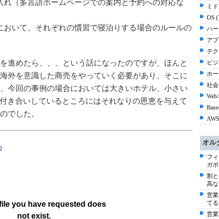
入れ（多言語ホームページでの案内と予約への対応な
ミド
OS 
において、それぞれの慣習で寝泊りする場合のルールの
ハー
アプ
テク
を進めたら、、、という話になったのですが、ほんと
ビジネ
ホー
海外を意識した商売をやっていく必要があり、そこに
社会 
、今回の事例の場合においては大きいホテル、小さい
Web
お付き合いしているところにはそれなりの恩恵を与えて
Base
のでした。
AWS
オル
フィ
ガポ
割と
高な
営業
てる
営業