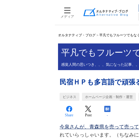
メディア
オルタナティブ・ブログ
>
平凡でもフルーツでもな
平凡でもフルーツ
感覚人間の思いつき、、、気になった記事、
民宿ＨＰも多言語で頑張
ビジネス
ホームページ企画・制作・運営
Share
Post
-
今泉さんが、青森県を売って売って
れていらっしゃいます。（ちなみに