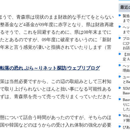
最近
製造
ほうで、青森県は現状のまま財政的な手だてをとらない
まで
整基金など4基金が09年度に赤字となり、県は財政再建
ヘッ
るそうで、これを回避するために、県は08年末までに
まで
プロ
たとあるのですが、09年度に破産するいうのに「新財
にひ
8年末と言う感覚が凄いと指摘されていたりします（苦
お話
【2
定 
ヘッ
転落の恐れ ぶら～りネット探訪/ウェブリブログ
理由
ユー
策は当然必要ですから、この辺の取組みとして三村知
とB
で取り上げられないとほんと拙い事になる可能性ある
XD
Ba
ずは、青森県を売って売って売りまくっていただきた
Ba
りに
した
Wi
態について話合う時間があったのですが、そちらのほ
ド開
国や韓国などのほうからの受け入れ体制の強化が必要
ぴあ