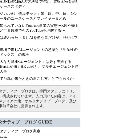
AI駆動型M&Aの方法論で特定、買収金額を割り
ケーススタディ
ジカルAI「物流テック」米、欧、中、日、シン
ールのユースケースとプレイヤーまとめ
知られていないYouTube事業の実態〜KPIや売上
ど世界規模で今のYouTubeを理解する〜
は終わった（３）AIを使う者だけが、利他に立
現場で進むAIエージェントの急増と「生産性の
ドックス」の現実
大な万能HRエージェント」は必ず失敗する----
sh Bersinが描くHR 2030と、マルチエージェント時
人事
で台風が来たときの過ごし方、とでも言うか
タナティブ・ブログは、専門スタッフにより、
・構成されています。入力頂いた内容は、アイ
メディアの他、オルタナティブ・ブログ、及び
事執筆会社に提供されます。
タナティブ・ブログ GUIDE
タナティブ・ブログ憲章