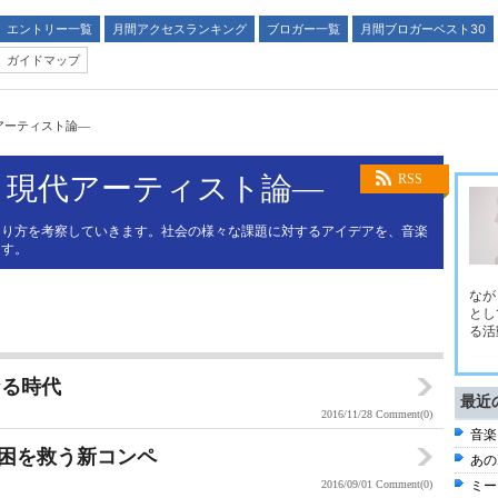
エントリー一覧
月間アクセスランキング
ブロガー一覧
月間ブロガーベスト30
ガイドマップ
アーティスト論―
う現代アーティスト論―
RSS
あり方を考察していきます。社会の様々な課題に対するアイデアを、音楽
ます。
なが
とし
る活
なる時代
最近
2016/11/28
Comment(0)
音楽
貧困を救う新コンペ
あの
2016/09/01
Comment(0)
ミー