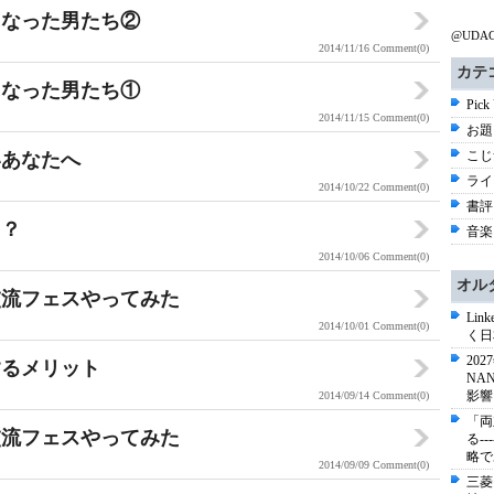
った男たち②
@UDA
2014/11/16
Comment(0)
カテ
になった男たち①
Pick
2014/11/15
Comment(0)
お題 
こじ
いあなたへ
ライ
2014/10/22
Comment(0)
書評 
た？
音楽
2014/10/06
Comment(0)
オル
交流フェスやってみた
Li
2014/10/01
Comment(0)
く日
20
するメリット
NA
影響
2014/09/14
Comment(0)
「両
交流フェスやってみた
る-
略で
2014/09/09
Comment(0)
三菱