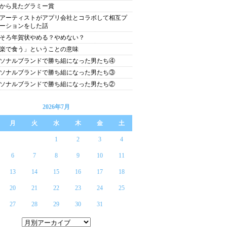
から見たグラミー賞
アーティストがアプリ会社とコラボして相互プ
ーションをした話
そろ年賀状やめる？やめない？
楽で食う」ということの意味
ソナルブランドで勝ち組になった男たち④
ソナルブランドで勝ち組になった男たち③
ソナルブランドで勝ち組になった男たち②
2026年7月
月
火
水
木
金
土
1
2
3
4
6
7
8
9
10
11
13
14
15
16
17
18
20
21
22
23
24
25
27
28
29
30
31