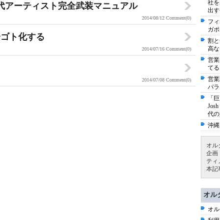
社を
代アーティスト完全武装マニュアル
出す
2014/08/12
Comment(0)
フィ
ガポ
分ゴト化する
割と
高な
2014/07/16
Comment(0)
営業
てる
営業
2014/07/08
Comment(0)
パラ
「巨
Jo
代の
沖縄
オル
企画
ティ
本記
オル
オル