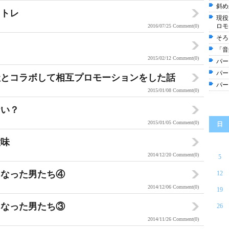
斜め
々トレ
現役
ロモ
2016/07/25
Comment(0)
そろ
「音
2015/02/12
Comment(0)
パー
パー
社とコラボして相互プロモーションをした話
パー
2015/01/08
Comment(0)
ない？
2015/01/05
Comment(0)
日
意味
2014/12/20
Comment(0)
5
になった男たち④
12
2014/12/06
Comment(0)
19
になった男たち③
26
2014/11/26
Comment(0)