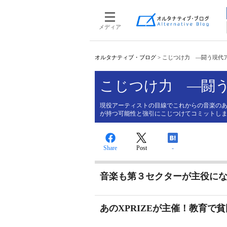
メディア
オルタナティブ・ブログ
>
こじつけ力 ―闘う現代
こじつけ力 ―闘
現役アーティストの目線でこれからの音楽の
が持つ可能性と強引にこじつけてコミットし
Share
Post
-
音楽も第３セクターが主役に
あのXPRIZEが主催！教育で