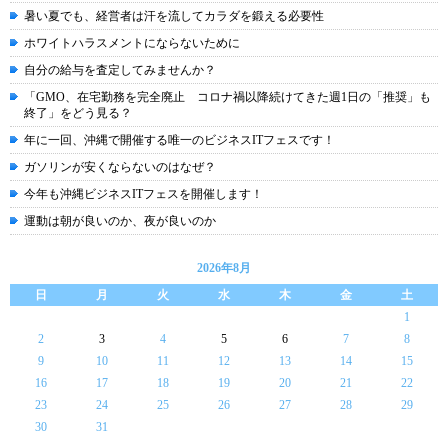
暑い夏でも、経営者は汗を流してカラダを鍛える必要性
ホワイトハラスメントにならないために
自分の給与を査定してみませんか？
「GMO、在宅勤務を完全廃止 コロナ禍以降続けてきた週1日の「推奨」も
終了」をどう見る？
年に一回、沖縄で開催する唯一のビジネスITフェスです！
ガソリンが安くならないのはなぜ？
今年も沖縄ビジネスITフェスを開催します！
運動は朝が良いのか、夜が良いのか
2026年8月
日
月
火
水
木
金
土
1
2
3
4
5
6
7
8
9
10
11
12
13
14
15
16
17
18
19
20
21
22
23
24
25
26
27
28
29
30
31