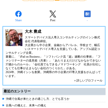
Share
Post
-
大木 豊成
スマートデバイス法人導入コンサルティングの
イシン株式
会社
代表取締役。
大企業から中小企業、金融からアパレル、学校まで、幅広
いスマートデバイス導入を支援している。アップル認定コ
ンサルティング企業。
著書に、「iPad on Business」「ソフトバンク流『超』速断の仕事術」「フ
ァシリテーターの道具箱（共著）」「あたりまえだけどなかなかできない
37歳からのルール」「会社員でもできるノマドワーキング 社員が出社し
なくても仕事が止まらない会社のつくりかた」がある。
2024年、
沖縄イシン
を創業。沖縄県の中小企業のIT導入支援をがんばって
います。
» 詳しいプロフィール
最近のエントリー
沖縄で台風が来たときの過ごし方、とでも言うか
台風への備えと、未来への備え