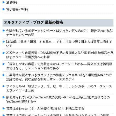
酒 (9件)
電子書籍 (28件)
オルタナティブ・ブログ 最新の投稿
今騒がれているAIデータセンターとはいったい何なのか?!! 10分でわかるAI
データセンターの話
LinkedInで見る「鎖国」する日本 ― でも、世界で輝く日本人は確実に増えて
いる
2027年メモリ市場展望：DRAM供給不足の長期化とNAND Flash供給緩和が及
ぼすクラウド設備投資への影響
「両立しやすい職場」で定着意向が44.9ポイント上がる----両立支援は福利厚
生ではなく、リテンション戦略である
三菱電機が買収すべきウクライナの防衛テック企業3社をAI駆動型M&Aの方
法論で特定、買収金額を割り出すケーススタディ
フィジカルAI「物流テック」米、欧、中、日、シンガポールのユースケース
とプレイヤーまとめ
割と知られていないYouTube事業の実態〜KPIや売上高など世界規模で今の
YouTubeを理解する〜
営業は終わった（３）AIを使う者だけが、利他に立てる
営業現場で進むAIエージェントの急増と「生産性のパラドックス」の現実