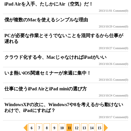
iPad Airを入手、たしかにAir（空気）だ！
2013/11/01
Comment(0)
僕が複数のMacを使えるシンプルな理由
2013/10/29
Comment(0)
PCが必要な作業とそうでないことを混同するから仕事が
遅れる
2013/10/27
Comment(0)
クラウド化する今、MacじゃなければiPadがいい
2013/10/26
Comment(0)
いま熱いiOS関連セミナーが来週に集中！
2013/10/25
Comment(0)
仕事に使うiPad AirとiPad miniの選び方
2013/10/24
Comment(0)
WindowsXPの次に、Windows7や8を考えるから動けない
わけで、iPadにすれば？
2013/10/17
Comment(0)
6
7
8
9
10
11
12
13
14
15