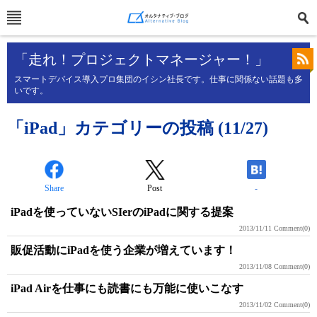
「走れ！プロジェクトマネージャー！」
スマートデバイス導入プロ集団のイシン社長です。仕事に関係ない話題も多
いです。
「iPad」カテゴリーの投稿 (11/27)
Share
Post
-
iPadを使っていないSIerのiPadに関する提案
2013/11/11
Comment(0)
販促活動にiPadを使う企業が増えています！
2013/11/08
Comment(0)
iPad Airを仕事にも読書にも万能に使いこなす
2013/11/02
Comment(0)