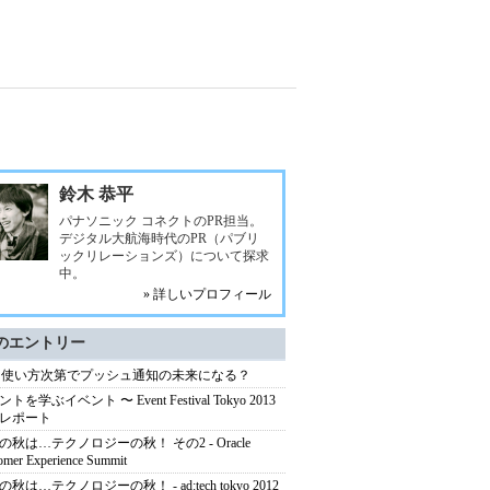
鈴木 恭平
パナソニック コネクトのPR担当。
デジタル大航海時代のPR（パブリ
ックリレーションズ）について探求
中。
» 詳しいプロフィール
のエントリー
は使い方次第でプッシュ通知の未来になる？
トを学ぶイベント 〜 Event Festival Tokyo 2013
レポート
の秋は…テクノロジーの秋！ その2 - Oracle
omer Experience Summit
秋は…テクノロジーの秋！ - ad:tech tokyo 2012