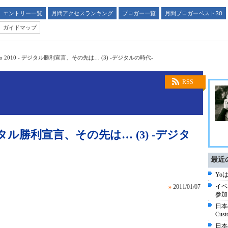
エントリー一覧
月間アクセスランキング
ブロガー一覧
月間ブロガーベスト30
ガイドマップ
Tokyo 2010 - デジタル勝利宣言、その先は… (3) -デジタルの時代-
RSS
0 - デジタル勝利宣言、その先は… (3) -デジタ
最近
Yo
イベン
»
2011/01/07
参加
日本
Cust
日本の