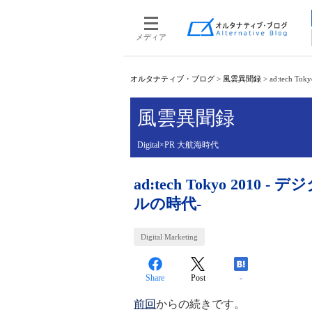
メディア
オルタナティブ・ブログ
>
風雲異聞録
>
ad:tech 
風雲異聞録
Digital×PR 大航海時代
ad:tech Tokyo 201
ルの時代-
Digital Marketing
Share
Post
-
前回
からの続きです。