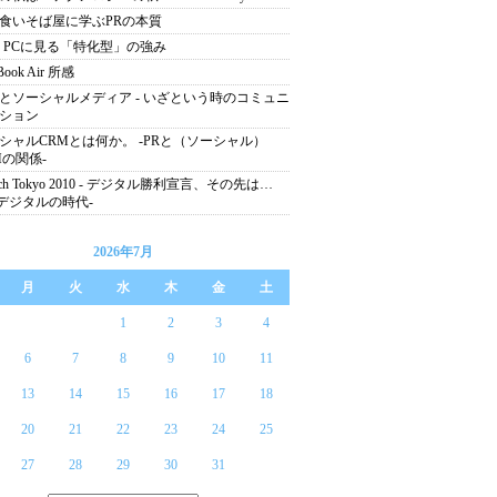
食いそば屋に学ぶPRの本質
NS PCに見る「特化型」の強み
Book Air 所感
とソーシャルメディア - いざという時のコミュニ
ション
シャルCRMとは何か。 -PRと（ソーシャル）
Mの関係-
tech Tokyo 2010 - デジタル勝利宣言、その先は…
) -デジタルの時代-
2026年7月
月
火
水
木
金
土
1
2
3
4
6
7
8
9
10
11
13
14
15
16
17
18
20
21
22
23
24
25
27
28
29
30
31