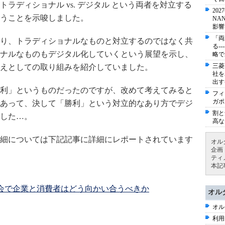
ラディショナル vs. デジタル という両者を対立する
20
うことを示唆しました。
NA
影響
「両
り、トラディショナルなものと対立するのではなく共
る-
ナルなものもデジタル化していくという展望を示し、
略で
三菱
えとしての取り組みを紹介していました。
社を
出す
利」というものだったのですが、改めて考えてみると
フィ
ガポ
あって、決して「勝利」という対立的なあり方でデジ
割と
した…。
高な
細については下記記事に詳細にレポートされています
オル
企画
ティ
本記
ル化した社会で企業と消費者はどう向かい合うべきか
オル
オル
利用