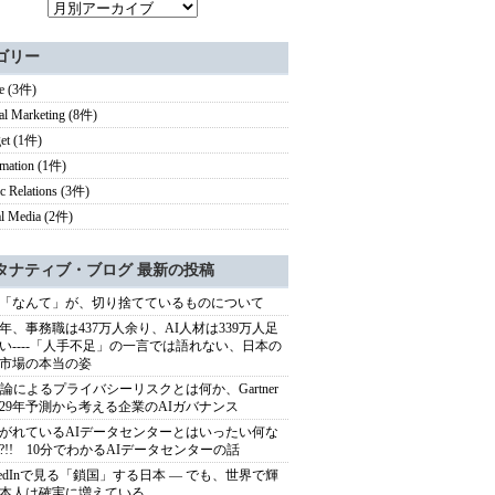
ゴリー
e (3件)
tal Marketing (8件)
et (1件)
rmation (1件)
ic Relations (3件)
al Media (2件)
タナティブ・ブログ 最新の投稿
「なんて」が、切り捨てているものについて
40年、事務職は437万人余り、AI人材は339万人足
い----「人手不足」の一言では語れない、日本の
市場の本当の姿
推論によるプライバシーリスクとは何か、Gartner
029年予測から考える企業のAIガバナンス
がれているAIデータセンターとはいったい何な
?!! 10分でわかるAIデータセンターの話
nkedInで見る「鎖国」する日本 ― でも、世界で輝
本人は確実に増えている