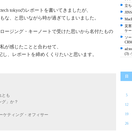
立ち
ech tokyoのレポートを書いてきましたが、
JI
もな、と思いながら時が過ぎてしまいました。
Mac
災害
ケー
ロージング・キーノートで受けた思いから名付たもの
ソー
CR
私が感じたことと合わせて、
ad:
(3
加した感想を記し、レポートを締めくくりたいと思います。
日
れとも
5
ング」か？
12
19
ーケティング・オフィサー
26