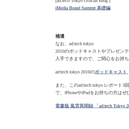
[ad:tech Tokyo Official Blog ]
iMedia Brand Summit 基礎編
補遺
なお、ad:tech tokyo
2010のポッドキャストやプレゼ
入手できますので、ご関心をお持ち
ad:tech tokyo 2010の
ポッドキャスト
また、このad:tech tokyo レ
で、iPhoneやiPadをお持ちの
電書版 風雲異聞録 「ad:tech To