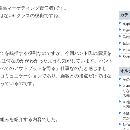
(最高マーケティング責任者)です。
カテ
ではないCクラスの役職ですね。
Appl
Digi
Gadg
Info
Publ
てを統括する役割なのですが、今回ハント氏の講演を
Soci
とは何なのかがわかったような気がしています。ハント
べてのアウトプットを司る」仕事なのだと感じまし
オル
コミュニケーションであり、顧客との接点だけではな
その
っているのです。
20
りな
労働
AI
の2
今騒
のか
組みを紹介する内容でした。
Li
く日