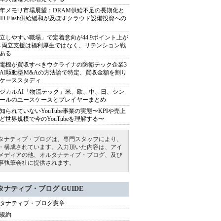
27年メモリ市場展望：DRAM供給不足の長期化と
ND Flash供給緩和が及ぼすクラウド設備投資への
立しやすい職場」で定着意向が44.9ポイント上が
---両立支援は福利厚生ではなく、リテンション戦
ある
電機が買収すべきウクライナの防衛テック企業3
AI駆動型M&Aの方法論で特定、買収金額を割り
ケーススタディ
ジカルAI「物流テック」米、欧、中、日、シン
ールのユースケースとプレイヤーまとめ
知られていないYouTube事業の実態〜KPIや売上
ど世界規模で今のYouTubeを理解する〜
タナティブ・ブログは、専門スタッフにより、
・構成されています。入力頂いた内容は、アイ
メディアの他、オルタナティブ・ブログ、及び
事執筆会社に提供されます。
タナティブ・ブログ GUIDE
タナティブ・ブログ憲章
規約