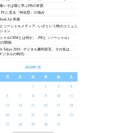
食いそば屋に学ぶPRの本質
NS PCに見る「特化型」の強み
Book Air 所感
とソーシャルメディア - いざという時のコミュニ
ション
シャルCRMとは何か。 -PRと（ソーシャル）
Mの関係-
tech Tokyo 2010 - デジタル勝利宣言、その先は…
) -デジタルの時代-
2026年7月
月
火
水
木
金
土
1
2
3
4
6
7
8
9
10
11
13
14
15
16
17
18
20
21
22
23
24
25
27
28
29
30
31