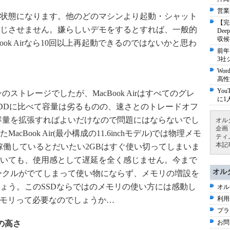
営業
る状態になります。他のどのマシンより起動・シャット
【完
じさせません。嫌らしいデモをするとすれば、一般的
De
収候
ook Airなら10回以上再起動できるのではないかと思わ
前年
3社
Wo
高性
Yo
ストレージでしたが、MacBook Airはすべてのグレ
に1
HDDに比べて容量は劣るものの、速さとのトレードオフ
容量を拡張すればよいだけなので問題にはならないでし
オル
企画
Book Air(最小構成の11.6inchモデル)では物理メモ
ティ
本記
onを稼働しているとだいたい2GBはすぐ使い切ってしまいま
いても、使用感として遅延を全く感じません。今まで
オル
ークルがでてしまって使い物にならず、メモリの増設を
ょう。このSSDならではのメモリの使い方には感動し
オル
利用
メモリって必要なのでしょうか…
プラ
お問
性の高さ