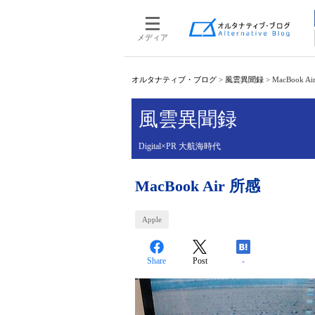
メディア
オルタナティブ・ブログ
>
風雲異聞録
>
MacBook A
風雲異聞録
Digital×PR 大航海時代
MacBook Air 所感
Apple
Share
Post
-