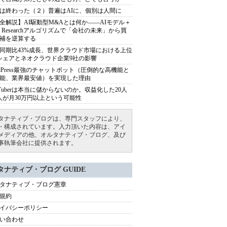
は終わった（２）普遍はAIに、個別は人間に
全解説】AI駆動型M&Aとは何か――AIモデル＋
ep Researchアルゴリズムで「会社の未来」から買
補を逆算する
同期比43%成長、世界クラウド市場における上位
シェアとネオクラウド企業9社の影響
rdPress最強のチャットボット（圧倒的な高機能と
能、業界最安値）を実現した理由
uTuberは本当に儲からないのか。収益化した20人
人が月30万円以上という可能性
タナティブ・ブログは、専門スタッフにより、
・構成されています。入力頂いた内容は、アイ
メディアの他、オルタナティブ・ブログ、及び
事執筆会社に提供されます。
タナティブ・ブログ GUIDE
タナティブ・ブログ憲章
規約
イバシーポリシー
い合わせ