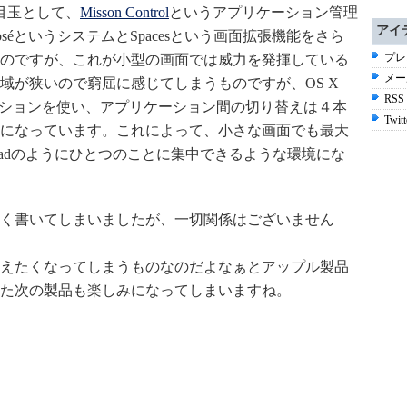
nの目玉として、
Misson Control
というアプリケーション管理
アイ
séというシステムとSpacesという画面拡張機能をさら
プレ
のですが、これが小型の画面では威力を発揮している
メー
域が狭いので窮屈に感じてしまうものですが、OS X
RSS
ケーションを使い、アプリケーション間の切り替えは４本
Twitt
になっています。これによって、小さな画面でも最大
Padのようにひとつのことに集中できるような環境にな
く書いてしまいましたが、一切関係はございません
えたくなってしまうものなのだよなぁとアップル製品
た次の製品も楽しみになってしまいますね。