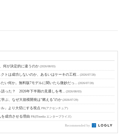
と、何が決定的に違うのか
(2026/08/03)
クトは成功しないのか、あるいはケーキの工程...
(2026/07/28)
たい何か。無料版7モデルに聞いたら微妙だっ...
(2026/07/28)
語った？ 2026年下半期の見通しを考...
(2026/08/03)
に学ぶ、なぜ大規模開発は“燃える”のか
(2026/07/29)
キル」より大切にする視点
PR(アクセンチュア)
入を成功させる理由
PR(ITmedia エンタープライズ)
Recommended by