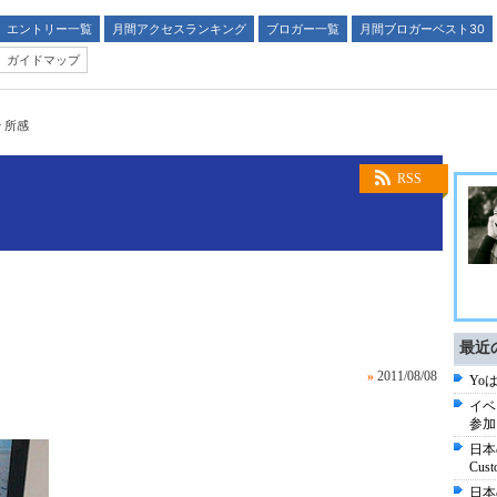
エントリー一覧
月間アクセスランキング
ブロガー一覧
月間ブロガーベスト30
ガイドマップ
ir 所感
RSS
最近
»
2011/08/08
Yo
イベン
参加
日本
Cust
日本の