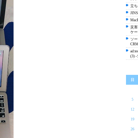
立ち
JI
Mac
災害
ケー
ソー
CR
ad:
(3
日
5
12
19
26