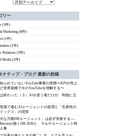
ゴリー
e (3件)
tal Marketing (8件)
et (1件)
rmation (1件)
ic Relations (3件)
al Media (2件)
タナティブ・ブログ 最新の投稿
知られていないYouTube事業の実態〜KPIや売上
ど世界規模で今のYouTubeを理解する〜
は終わった（３）AIを使う者だけが、利他に立
現場で進むAIエージェントの急増と「生産性の
ドックス」の現実
大な万能HRエージェント」は必ず失敗する----
sh Bersinが描くHR 2030と、マルチエージェント時
人事
で台風が来たときの過ごし方、とでも言うか