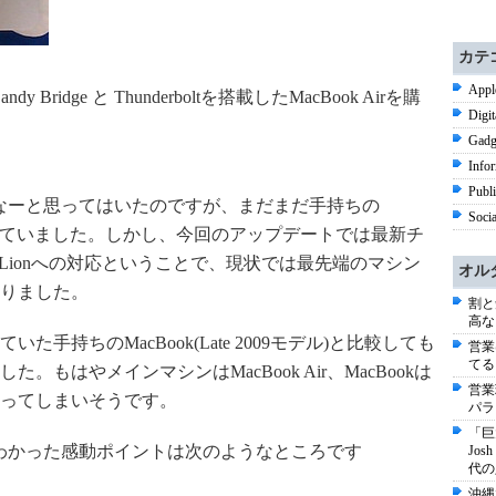
カテ
Appl
ridge と Thunderboltを搭載したMacBook Airを購
Digi
Gadg
Info
Publ
欲しいなーと思ってはいたのですが、まだまだ手持ちの
Soci
らっていました。しかし、今回のアップデートでは最新チ
 Lionへの対応ということで、現状では最先端のマシン
オル
りました。
割と
高な
手持ちのMacBook(Late 2009モデル)と比較しても
営業
てる
もはやメインマシンはMacBook Air、MacBookは
営業
ってしまいそうです。
パラ
「巨
てみてわかった感動ポイントは次のようなところです
Jo
代の
沖縄