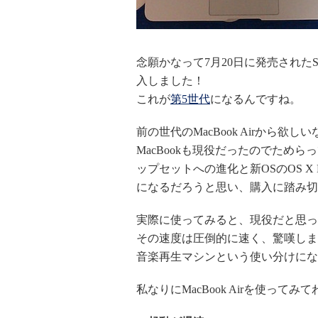
念願かなって7月20日に発売されたSandy B
入しました！
これが
第5世代
になるんですね。
前の世代のMacBook Airから
MacBookも現役だったのでため
ップセットへの進化と新OSのOS X
になるだろうと思い、購入に踏み切
実際に使ってみると、現役だと思っていた
その速度は圧倒的に速く、驚嘆しました。
音楽再生マシンという使い分けにな
私なりにMacBook Airを使っ