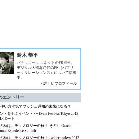
鈴木 恭平
パナソニック コネクトのPR担当。
デジタル大航海時代のPR（パブリ
ックリレーションズ）について探求
中。
» 詳しいプロフィール
のエントリー
は使い方次第でプッシュ通知の未来になる？
トを学ぶイベント 〜 Event Festival Tokyo 2013
レポート
の秋は…テクノロジーの秋！ その2 - Oracle
omer Experience Summit
秋は…テクノロジーの秋！ - ad:tech tokyo 2012