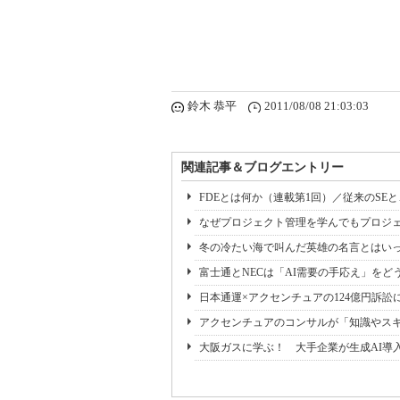
鈴木 恭平
2011/08/08 21:03:03
関連記事＆ブログエントリー
FDEとは何か（連載第1回）／従来のSE
なぜプロジェクト管理を学んでもプロジェ
冬の冷たい海で叫んだ英雄の名言とはいっ
富士通とNECは「AI需要の手応え」をどう
日本通運×アクセンチュアの124億円訴訟
アクセンチュアのコンサルが「知識やス
大阪ガスに学ぶ！ 大手企業が生成AI導