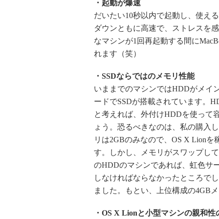
・起動が爆速
だいたい10秒以内で起動し、使え
ダウンともに高速で、ストレスを感
なマシンが1回再起動する間にMacB
れます（笑）
・SSDならではのメモリ性能
いままでのマシンではHDDがメインの
ードでSSDが搭載されています。
と考えれば、外付けHDDを使って
ょう。恐るべきなのは、私の購入したMac
リは2GBのみなので、OS X Li
す。しかし、メモリがスワップして
のHDDのマシンであれば、虹色サ
しなければならなかったところでし
ました。もとい、上位構成の4GB
・OS X Lionと小型マシンの親和