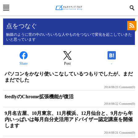
点をつなぐ
触媒のように世の中のいろいろな人やものをつないで変化を起こしていきた
いと思っています
Share
Post
-
パソコンをかなり使いこなしているつもりでしたが、まだ
まだでした
2014/08/23
Comment(0)
feedlyのChrome拡張機能が復活
2014/08/22
Comment(0)
9月名古屋、10月東京、11月横浜、12月仙台と、9月から年
内いっぱいは毎月自分史活用アドバイザー認定講座を開催
します
2014/08/21
Comment(0)