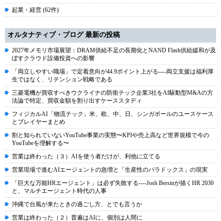
起業・経営 (62件)
オルタナティブ・ブログ 最新の投稿
2027年メモリ市場展望：DRAM供給不足の長期化とNAND Flash供給緩和が及
ぼすクラウド設備投資への影響
「両立しやすい職場」で定着意向が44.9ポイント上がる----両立支援は福利厚
生ではなく、リテンション戦略である
三菱電機が買収すべきウクライナの防衛テック企業3社をAI駆動型M&Aの方
法論で特定、買収金額を割り出すケーススタディ
フィジカルAI「物流テック」米、欧、中、日、シンガポールのユースケース
とプレイヤーまとめ
割と知られていないYouTube事業の実態〜KPIや売上高など世界規模で今の
YouTubeを理解する〜
営業は終わった（３）AIを使う者だけが、利他に立てる
営業現場で進むAIエージェントの急増と「生産性のパラドックス」の現実
「巨大な万能HRエージェント」は必ず失敗する----Josh Bersinが描くHR 2030
と、マルチエージェント時代の人事
沖縄で台風が来たときの過ごし方、とでも言うか
営業は終わった（２）普遍はAIに、個別は人間に