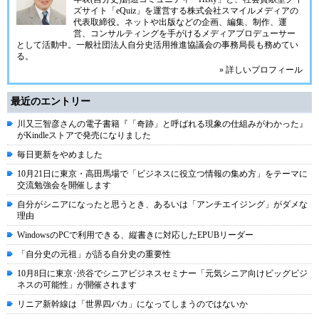
ズサイト「
eQuiz
」を運営する
株式会社スマイルメディア
の
代表取締役。ネットや出版などの企画、編集、制作、運
営、コンサルティングを手がけるメディアプロデューサー
として活動中。
一般社団法人自分史活用推進協議会
の事務局長も務めてい
る。
» 詳しいプロフィール
最近のエントリー
川又三智彦さんの電子書籍『「奇跡」と呼ばれる現象の仕組みがわかった』
がKindleストアで発売になりました
毎日更新をやめました
10月21日に東京・高田馬場で「ビジネスに役立つ情報の集め方」をテーマに
交流勉強会を開催します
自分がシニアになったと思うとき、あるいは「アンチエイジング」がダメな
理由
WindowsのPCで利用できる、縦書きに対応したEPUBリーダー
「自分史の元祖」が語る自分史の重要性
10月8日に東京･渋谷でシニアビジネスセミナー「元気シニア向けビッグビジ
ネスの可能性」が開催されます
リニア新幹線は「世界四バカ」になってしまうのではないか