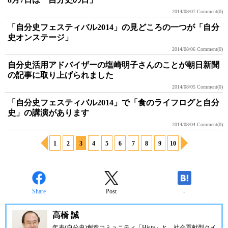
2014/08/07
Comment(0)
「自分史フェスティバル2014」の見どころの一つが「自分
史オンステージ」
2014/08/06
Comment(0)
自分史活用アドバイザーの塩崎明子さんのことが朝日新聞
の記事に取り上げられました
2014/08/05
Comment(0)
「自分史フェスティバル2014」で「食のライフログと自分
史」の講演があります
2014/08/04
Comment(0)
1
2
3
4
5
6
7
8
9
10
Share
Post
-
高橋 誠
年表(自分史)創造コミュニティ「
Histy
」と、社会貢献型クイ