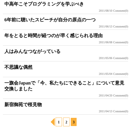
中高年こそプログラミングを学ぶべき
2011/08/10
Comment(0)
6年前に聴いたスピーチが自分の原点の一つ
2011/06/13
Comment(0)
年をとると時間が経つのが早く感じられる理由
2011/06/08
Comment(0)
人はみんなつながっている
2011/05/06
Comment(0)
不思議な偶然
2011/05/04
Comment(0)
一旗会Japanで「今、私たちにできること」について意見
交換しました
2011/04/20
Comment(0)
新宿御苑で桜見物
2011/04/13
Comment(0)
1
2
3