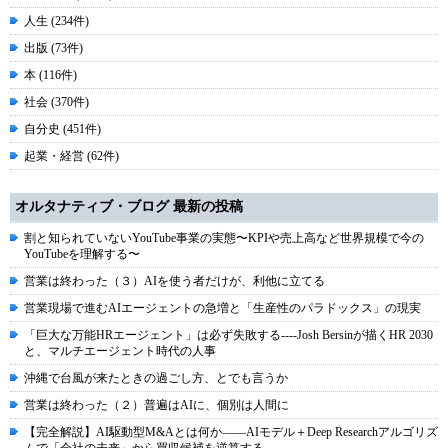
人生 (234件)
出版 (73件)
本 (116件)
社会 (370件)
自分史 (451件)
起業・経営 (62件)
オルタナティブ・ブログ 最新の投稿
割と知られていないYouTube事業の実態〜KPIや売上高など世界規模で今の
YouTubeを理解する〜
営業は終わった（３）AIを使う者だけが、利他に立てる
営業現場で進むAIエージェントの急増と「生産性のパラドックス」の現実
「巨大な万能HRエージェント」は必ず失敗する----Josh Bersinが描くHR 2030
と、マルチエージェント時代の人事
沖縄で台風が来たときの過ごし方、とでも言うか
営業は終わった（２）普遍はAIに、個別は人間に
【完全解説】AI駆動型M&Aとは何か――AIモデル＋Deep Researchアルゴリズ