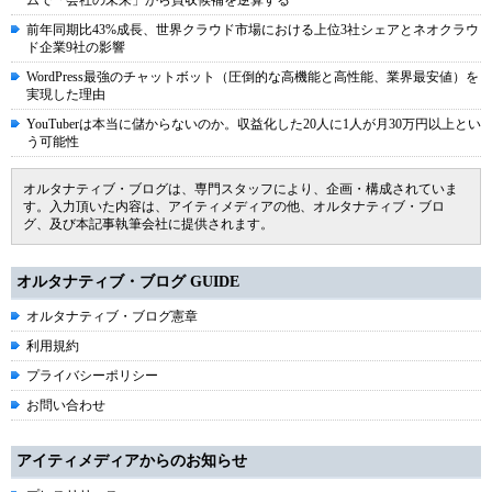
ムで「会社の未来」から買収候補を逆算する
前年同期比43%成長、世界クラウド市場における上位3社シェアとネオクラウ
ド企業9社の影響
WordPress最強のチャットボット（圧倒的な高機能と高性能、業界最安値）を
実現した理由
YouTuberは本当に儲からないのか。収益化した20人に1人が月30万円以上とい
う可能性
オルタナティブ・ブログは、専門スタッフにより、企画・構成されていま
す。入力頂いた内容は、アイティメディアの他、オルタナティブ・ブロ
グ、及び本記事執筆会社に提供されます。
オルタナティブ・ブログ GUIDE
オルタナティブ・ブログ憲章
利用規約
プライバシーポリシー
お問い合わせ
アイティメディアからのお知らせ