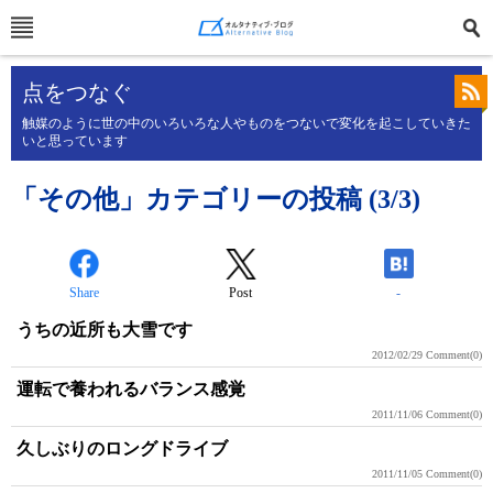
点をつなぐ
触媒のように世の中のいろいろな人やものをつないで変化を起こしていきた
いと思っています
「その他」カテゴリーの投稿 (3/3)
Share
Post
-
うちの近所も大雪です
2012/02/29
Comment(0)
運転で養われるバランス感覚
2011/11/06
Comment(0)
久しぶりのロングドライブ
2011/11/05
Comment(0)