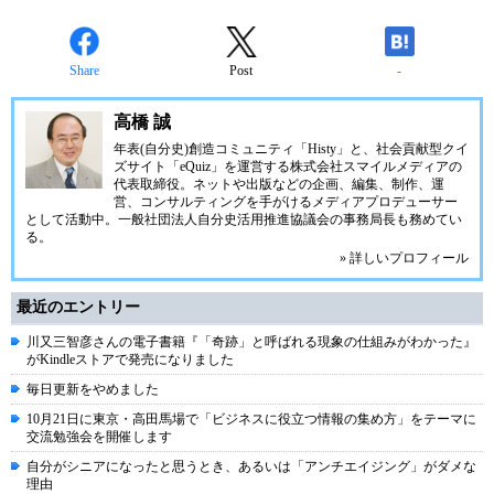
Share
Post
-
高橋 誠
年表(自分史)創造コミュニティ「
Histy
」と、社会貢献型クイ
ズサイト「
eQuiz
」を運営する
株式会社スマイルメディア
の
代表取締役。ネットや出版などの企画、編集、制作、運
営、コンサルティングを手がけるメディアプロデューサー
として活動中。
一般社団法人自分史活用推進協議会
の事務局長も務めてい
る。
» 詳しいプロフィール
最近のエントリー
川又三智彦さんの電子書籍『「奇跡」と呼ばれる現象の仕組みがわかった』
がKindleストアで発売になりました
毎日更新をやめました
10月21日に東京・高田馬場で「ビジネスに役立つ情報の集め方」をテーマに
交流勉強会を開催します
自分がシニアになったと思うとき、あるいは「アンチエイジング」がダメな
理由