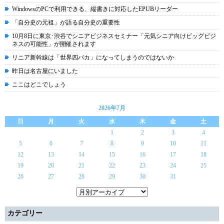
WindowsのPCで利用できる、縦書きに対応したEPUBリーダー
「自分史の元祖」が語る自分史の重要性
10月8日に東京･渋谷でシニアビジネスセミナー「元気シニア向けビッグビジ
ネスの可能性」が開催されます
リニア新幹線は「世界四バカ」になってしまうのではないか
昨日は名古屋にいました
ここはどこでしょう
2026年7月
日
月
火
水
木
金
土
1
2
3
4
5
6
7
8
9
10
11
12
13
14
15
16
17
18
19
20
21
22
23
24
25
26
27
28
29
30
31
カテゴリー