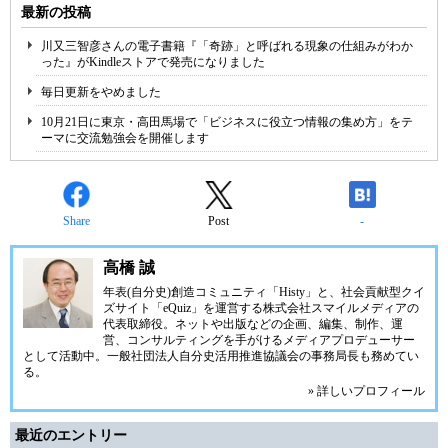
最新の投稿
川又三智彦さんの電子書籍『「奇跡」と呼ばれる現象の仕組みがわか
った』がKindleストアで発売になりました
毎日更新をやめました
10月21日に東京・高田馬場で「ビジネスに役立つ情報の集め方」をテ
ーマに交流勉強会を開催します
Share
Post
-
高橋 誠
年表(自分史)創造コミュニティ「
Histy
」と、社会貢献型クイ
ズサイト「
eQuiz
」を運営する
株式会社スマイルメディア
の
代表取締役。ネットや出版などの企画、編集、制作、運
営、コンサルティングを手がけるメディアプロデューサー
として活動中。
一般社団法人自分史活用推進協議会
の事務局長も務めてい
る。
» 詳しいプロフィール
最近のエントリー