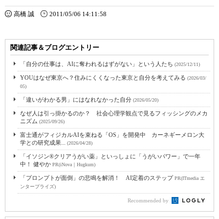
高橋 誠
2011/05/06 14:11:58
関連記事＆ブログエントリー
「自分の仕事は、AIに奪われるはずがない」という人たち
(2025/12/11)
YOUはなぜ東京へ？住みにくくなった東京と自分を考えてみる
(2026/03/
05)
「違いがわかる男」にはなれなかった自分
(2026/05/20)
なぜ人は引っ掛かるのか？ 社会心理学観点で見るフィッシングのメカ
ニズム
(2025/09/26)
富士通がフィジカルAIを束ねる「OS」を開発中 カーネギーメロン大
学との研究成果...
(2026/04/28)
「イソジン®クリアうがい薬」といっしょに「うがいパワー」で一年
中！ 健やか
PR(iNova｜Hugkum)
「プロンプトが面倒」の悲鳴を解消！ AI定着のステップ
PR(ITmedia エ
ンタープライズ)
Recommended by