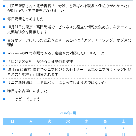
川又三智彦さんの電子書籍『「奇跡」と呼ばれる現象の仕組みがわかった』
がKindleストアで発売になりました
毎日更新をやめました
10月21日に東京・高田馬場で「ビジネスに役立つ情報の集め方」をテーマに
交流勉強会を開催します
自分がシニアになったと思うとき、あるいは「アンチエイジング」がダメな
理由
WindowsのPCで利用できる、縦書きに対応したEPUBリーダー
「自分史の元祖」が語る自分史の重要性
10月8日に東京･渋谷でシニアビジネスセミナー「元気シニア向けビッグビジ
ネスの可能性」が開催されます
リニア新幹線は「世界四バカ」になってしまうのではないか
昨日は名古屋にいました
ここはどこでしょう
2026年7月
日
月
火
水
木
金
土
1
2
3
4
5
6
7
8
9
10
11