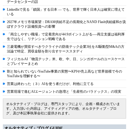
データセンターの話
LinkedInで見る「鎖国」する日本 ― でも、世界で輝く日本人は確実に増えて
いる
2027年メモリ市場展望：DRAM供給不足の長期化とNAND Flash供給緩和が及
ぼすクラウド設備投資への影響
「両立しやすい職場」で定着意向が44.9ポイント上がる----両立支援は福利厚
生ではなく、リテンション戦略である
三菱電機が買収すべきウクライナの防衛テック企業3社をAI駆動型M&Aの方
法論で特定、買収金額を割り出すケーススタディ
フィジカルAI「物流テック」米、欧、中、日、シンガポールのユースケース
とプレイヤーまとめ
割と知られていないYouTube事業の実態〜KPIや売上高など世界規模で今の
YouTubeを理解する〜
営業は終わった（３）AIを使う者だけが、利他に立てる
営業現場で進むAIエージェントの急増と「生産性のパラドックス」の現実
オルタナティブ・ブログは、専門スタッフにより、企画・構成されていま
す。入力頂いた内容は、アイティメディアの他、オルタナティブ・ブロ
グ、及び本記事執筆会社に提供されます。
オルタナティブ・ブログ GUIDE