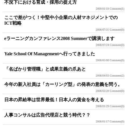
不況下における育成・採用の捉え方
2009/01/19
Comment(1)
ここで差がつく！中堅中小企業の人材マネジメントでの
ICT戦略
2008/07/31
Comment(0)
eラーニングカンファレンス2008 Summerで講演します
2008/07/24
Comment(0)
Yale School Of Managementへ行ってきました
2008/05/08
Comment(0)
「名ばかり管理職」と成果主義の爪あと
2008/04/03
Comment(2)
今年の新入社員は「カーリング型」の発表の意義を問う。
2008/03/28
Comment(0)
日本の昇給率は世界最低！日本人の賃金を考える
2008/01/29
Comment(0)
人事コンサルは広告代理店と競う時代？？
2008/01/17
Comment(0)