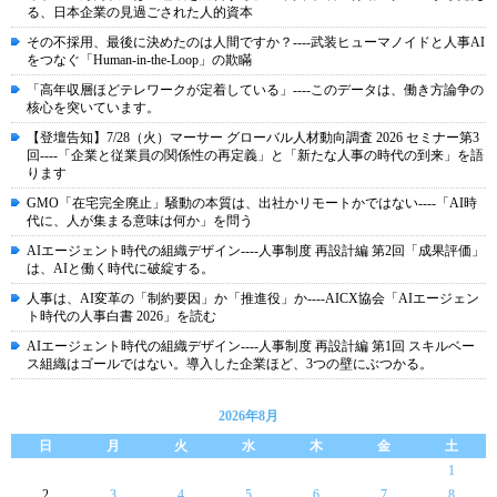
る、日本企業の見過ごされた人的資本
その不採用、最後に決めたのは人間ですか？----武装ヒューマノイドと人事AI
をつなぐ「Human-in-the-Loop」の欺瞞
「高年収層ほどテレワークが定着している」----このデータは、働き方論争の
核心を突いています。
【登壇告知】7/28（火）マーサー グローバル人材動向調査 2026 セミナー第3
回----「企業と従業員の関係性の再定義」と「新たな人事の時代の到来」を語
ります
GMO「在宅完全廃止」騒動の本質は、出社かリモートかではない----「AI時
代に、人が集まる意味は何か」を問う
AIエージェント時代の組織デザイン----人事制度 再設計編 第2回「成果評価」
は、AIと働く時代に破綻する。
人事は、AI変革の「制約要因」か「推進役」か----AICX協会「AIエージェン
ト時代の人事白書 2026」を読む
AIエージェント時代の組織デザイン----人事制度 再設計編 第1回 スキルベー
ス組織はゴールではない。導入した企業ほど、3つの壁にぶつかる。
2026年8月
日
月
火
水
木
金
土
1
2
3
4
5
6
7
8