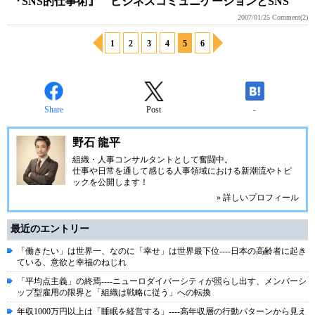
『SNS的仕事術』 ビジネスコミュニケーションとSNS
2007/01/25
Comment(2)
1
2
3
4
5
6
Share
Post
-
野石 龍平
組織・人事コンサルタントとして奮闘中。
仕事や日常を通して感じる人事領域における新潮流やトピ
ックを公開します！
» 詳しいプロフィール
最近のエントリー
「働きたい」は世界一、なのに「幸せ」は世界最下位----日本の高齢者に起き
ている、意欲と幸福のねじれ
「平均点主義」の終焉----ニューロダイバーシティが照らし出す、メンバーシ
ップ型雇用の限界と「組織は戦略に従う」への転換
年収1000万円以上は「睡眠を経営する」----高年収層の行動パターンから見え