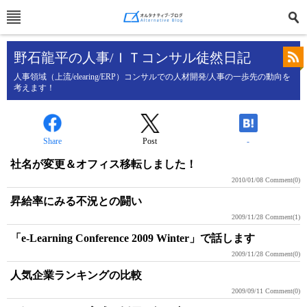
野石龍平の人事/ＩＴコンサル徒然日記
人事領域（上流/elearing/ERP）コンサルでの人材開発/人事の一歩先の動向を
考えます！
Share
Post
-
社名が変更＆オフィス移転しました！
2010/01/08
Comment(0)
昇給率にみる不況との闘い
2009/11/28
Comment(1)
「e-Learning Conference 2009 Winter」で話します
2009/11/28
Comment(0)
人気企業ランキングの比較
2009/09/11
Comment(0)