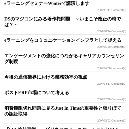
eラーニングセミナーWinterで講演します
2007/11/14
Comment(0)
DSのマジコンにみる著作権問題 ～いまこそ改正の時で
は？～
2007/08/24
Comment(8)
eラーニングをコミュニケーションインフラとして捉える
2007/06/20
Comment(0)
エンゲージメントの強化につながるキャリアカウンセリン
グ制度
2007/06/06
Comment(2)
今後の通信業界における業務効率の視点
2007/04/11
Comment(0)
ポストERP市場について考える
2007/02/20
Comment(0)
消費期限切れ問題に見るJust In Timeの重要性と張りぼて
の認証取得
2007/02/02
Comment(0)