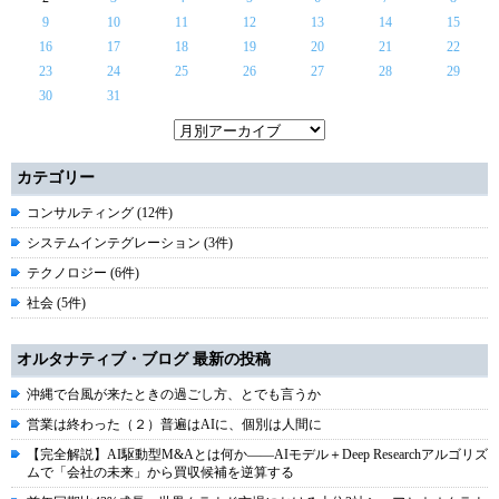
9
10
11
12
13
14
15
16
17
18
19
20
21
22
23
24
25
26
27
28
29
30
31
カテゴリー
コンサルティング (12件)
システムインテグレーション (3件)
テクノロジー (6件)
社会 (5件)
オルタナティブ・ブログ 最新の投稿
沖縄で台風が来たときの過ごし方、とでも言うか
営業は終わった（２）普遍はAIに、個別は人間に
【完全解説】AI駆動型M&Aとは何か――AIモデル＋Deep Researchアルゴリズ
ムで「会社の未来」から買収候補を逆算する