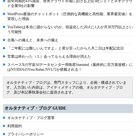
前年同期比43%成長、世界クラウド市場における上位3社シェアとネオクラウ
ド企業9社の影響
WordPress最強のチャットボット（圧倒的な高機能と高性能、業界最安値）を
実現した理由
YouTuberは本当に儲からないのか。収益化した20人に1人が月30万円以上とい
う可能性
台風への備えと、未来への備え
「ご年配には難しいんですよ」と君が言ったから八月二日は年配記念日
営業は終わった（１）会ってもらえる理由が消えた
スペースXの宇宙AIデータセンター用衛星Starmind（最終的に百万基規模）に
はNVIDIAのVera Rubin NVL72が搭載される！
オルタナティブ・ブログは、専門スタッフにより、企画・構成されていま
す。入力頂いた内容は、アイティメディアの他、オルタナティブ・ブロ
グ、及び本記事執筆会社に提供されます。
オルタナティブ・ブログ GUIDE
オルタナティブ・ブログ憲章
利用規約
プライバシーポリシー