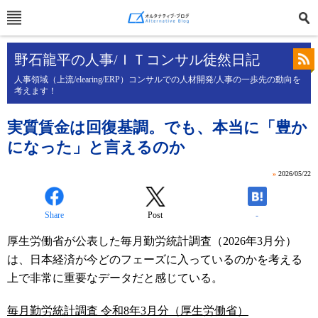
野石龍平の人事/ＩＴコンサル徒然日記
人事領域（上流/elearing/ERP）コンサルでの人材開発/人事の一歩先の動向を
考えます！
実質賃金は回復基調。でも、本当に「豊か
になった」と言えるのか
»
2026/05/22
Share
Post
-
厚生労働省が公表した毎月勤労統計調査（2026年3月分）
は、日本経済が今どのフェーズに入っているのかを考える
上で非常に重要なデータだと感じている。
毎月勤労統計調査 令和8年3月分（厚生労働省）