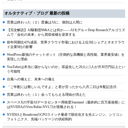
オルタナティブ・ブログ 最新の投稿
営業は終わった（２）普遍はAIに、個別は人間に
【完全解説】AI駆動型M&Aとは何か――AIモデル＋Deep Researchアルゴリズ
ムで「会社の未来」から買収候補を逆算する
前年同期比43%成長、世界クラウド市場における上位3社シェアとネオクラウ
ド企業9社の影響
WordPress最強のチャットボット（圧倒的な高機能と高性能、業界最安値）を
実現した理由
YouTuberは本当に儲からないのか。収益化した20人に1人が月30万円以上とい
う可能性
台風への備えと、未来への備え
「ご年配には難しいんですよ」と君が言ったから八月二日は年配記念日
営業は終わった（１）会ってもらえる理由が消えた
スペースXの宇宙AIデータセンター用衛星Starmind（最終的に百万基規模）に
はNVIDIAのVera Rubin NVL72が搭載される！
NVIDIAとBroadcomのCPOスイッチ量産で顕在化する光エンジン、シリコン
フォトニクス、先端パッケージの供給制約