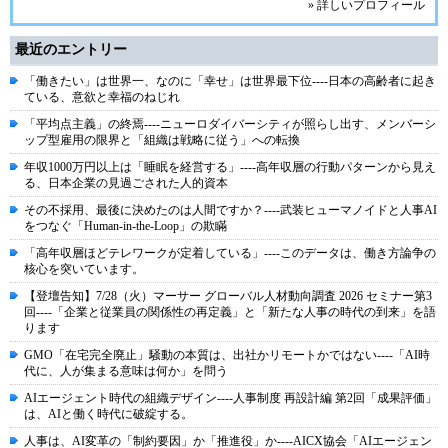
» 詳しいプロフィール
最近のエントリー
「働きたい」は世界一、なのに「幸せ」は世界最下位----日本の高齢者に起き
ている、意欲と幸福のねじれ
「平均点主義」の終焉----ニューロダイバーシティが照らし出す、メンバーシ
ップ型雇用の限界と「組織は戦略に従う」への転換
年収1000万円以上は「睡眠を経営する」----高年収層の行動パターンから見え
る、日本企業の見過ごされた人的資本
その不採用、最後に決めたのは人間ですか？----武装ヒューマノイドと人事AI
をつなぐ「Human-in-the-Loop」の欺瞞
「高年収層ほどテレワークが定着している」----このデータは、働き方論争の
核心を突いています。
【登壇告知】7/28（火）マーサー グローバル人材動向調査 2026 セミナー第3
回----「企業と従業員の関係性の再定義」と「新たな人事の時代の到来」を語
ります
GMO「在宅完全廃止」騒動の本質は、出社かリモートかではない----「AI時
代に、人が集まる意味は何か」を問う
AIエージェント時代の組織デザイン----人事制度 再設計編 第2回「成果評価」
は、AIと働く時代に破綻する。
人事は、AI変革の「制約要因」か「推進役」か----AICX協会「AIエージェン