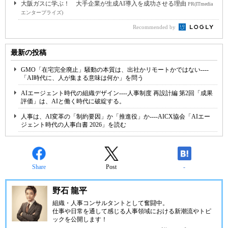
大阪ガスに学ぶ！ 大手企業が生成AI導入を成功させる理由
PR(ITmedia
エンタープライズ)
Recommended by
最新の投稿
GMO「在宅完全廃止」騒動の本質は、出社かリモートかではない----
「AI時代に、人が集まる意味は何か」を問う
AIエージェント時代の組織デザイン----人事制度 再設計編 第2回「成果
評価」は、AIと働く時代に破綻する。
人事は、AI変革の「制約要因」か「推進役」か----AICX協会「AIエー
ジェント時代の人事白書 2026」を読む
Share
Post
-
野石 龍平
組織・人事コンサルタントとして奮闘中。
仕事や日常を通して感じる人事領域における新潮流やトピ
ックを公開します！