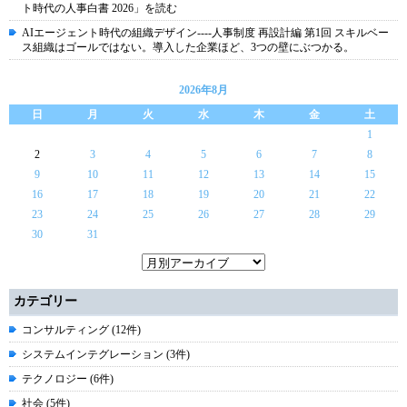
ト時代の人事白書 2026」を読む
AIエージェント時代の組織デザイン----人事制度 再設計編 第1回 スキルベー
ス組織はゴールではない。導入した企業ほど、3つの壁にぶつかる。
2026年8月
日
月
火
水
木
金
土
1
2
3
4
5
6
7
8
9
10
11
12
13
14
15
16
17
18
19
20
21
22
23
24
25
26
27
28
29
30
31
カテゴリー
コンサルティング (12件)
システムインテグレーション (3件)
テクノロジー (6件)
社会 (5件)