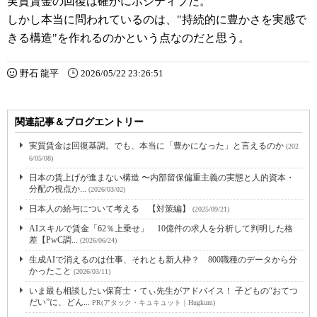
実質賃金の回復は確かにポジティブだ。
しかし本当に問われているのは、"持続的に豊かさを実感で
きる構造"を作れるのかという点なのだと思う。
野石 龍平
2026/05/22 23:26:51
関連記事＆ブログエントリー
実質賃金は回復基調。でも、本当に「豊かになった」と言えるのか
(202
6/05/08)
日本の賃上げが進まない構造 〜内部留保偏重主義の実態と人的資本・
分配の視点か...
(2026/03/02)
日本人の給与について考える 【対策編】
(2025/09/21)
AIスキルで賃金「62％上乗せ」 10億件の求人を分析して判明した格
差【PwC調...
(2026/06/24)
生成AIで消えるのは仕事、それとも新人枠？ 800職種のデータから分
かったこと
(2026/03/11)
いま最も相談したい保育士・てぃ先生がアドバイス！ 子どもの“おてつ
だい”に、どん...
PR(アタック・キュキュット｜Hugkum)