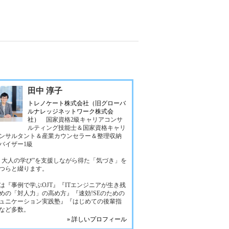
田中 淳子
トレノケート株式会社（旧グローバ
ルナレッジネットワーク株式会
社）
国家資格2級キャリアコンサ
ルティング技能士＆国家資格キャリ
ンサルタント＆産業カウンセラー＆整理収納
バイザー1級
く大人の学び”を支援しながら得た「気づき」を
つらと綴ります。
は『事例で学ぶOJT』『ITエンジニアが生き残
めの「対人力」の高め方』『速効!SEのための
ュニケーション実践塾』『はじめての後輩指
など多数。
» 詳しいプロフィール