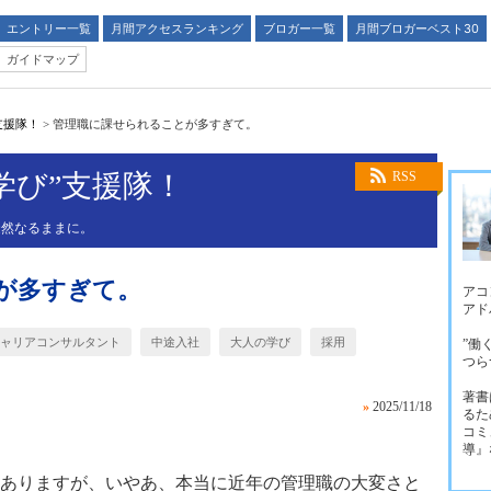
エントリー一覧
月間アクセスランキング
ブロガー一覧
月間ブロガーベスト30
ガイドマップ
支援隊！
>
管理職に課せられることが多すぎて。
学び”支援隊！
RSS
徒然なるままに。
が多すぎて。
アコ
アド
ャリアコンサルタント
中途入社
大人の学び
採用
”働
つら
著書
»
2025/11/18
るた
コミ
導』
ありますが、いやあ、本当に近年の管理職の大変さと