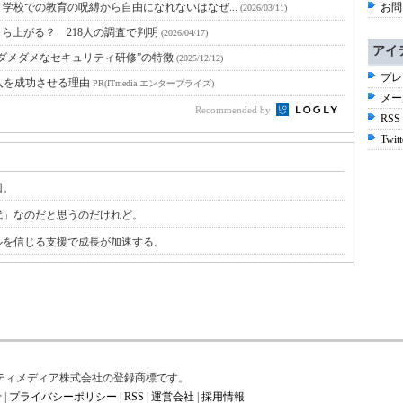
学校での教育の呪縛から自由になれないはなぜ...
お問
(2026/03/11)
ら上がる？ 218人の調査で判明
(2026/04/17)
アイ
ダメダメなセキュリティ研修”の特徴
(2025/12/12)
プレ
入を成功させる理由
PR(ITmedia エンタープライズ)
メー
Recommended by
RSS
Twitt
回。
0代」なのだと思うのだけれど。
ルを信じる支援で成長が加速する。
はアイティメディア株式会社の登録商標です。
せ
|
プライバシーポリシー
|
RSS
|
運営会社
|
採用情報