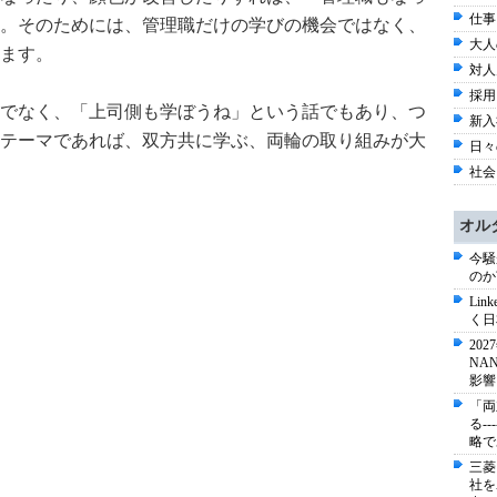
仕事 
。そのためには、管理職だけの学びの機会ではなく、
大人
ます。
対人力
採用 
でなく、「上司側も学ぼうね」という話でもあり、つ
新入社
テーマであれば、双方共に学ぶ、両輪の取り組みが大
日々
社会 
オル
。
今騒
のか
Li
く日
20
NA
影響
「両
る-
略で
三菱
社を