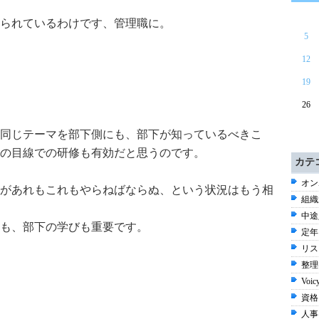
られているわけです、管理職に。
5
12
19
26
同じテーマを部下側にも、部下が知っているべきこ
の目線での研修も有効だと思うのです。
カテ
オン
があれもこれもやらねばならぬ、という状況はもう相
組織
中途
も、部下の学びも重要です。
定年 
リス
整理
Voic
資格 
人事 