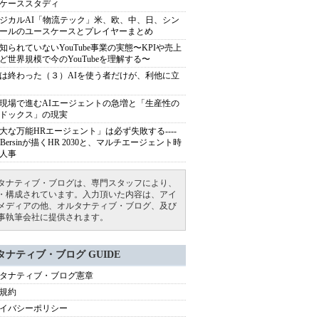
ケーススタディ
ジカルAI「物流テック」米、欧、中、日、シン
ールのユースケースとプレイヤーまとめ
知られていないYouTube事業の実態〜KPIや売上
ど世界規模で今のYouTubeを理解する〜
は終わった（３）AIを使う者だけが、利他に立
現場で進むAIエージェントの急増と「生産性の
ドックス」の現実
大な万能HRエージェント」は必ず失敗する----
sh Bersinが描くHR 2030と、マルチエージェント時
人事
タナティブ・ブログは、専門スタッフにより、
・構成されています。入力頂いた内容は、アイ
メディアの他、オルタナティブ・ブログ、及び
事執筆会社に提供されます。
タナティブ・ブログ GUIDE
タナティブ・ブログ憲章
規約
イバシーポリシー