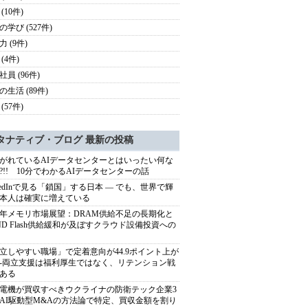
(10件)
の学び (527件)
 (9件)
(4件)
員 (96件)
の生活 (89件)
(57件)
タナティブ・ブログ 最新の投稿
がれているAIデータセンターとはいったい何な
?!! 10分でわかるAIデータセンターの話
nkedInで見る「鎖国」する日本 ― でも、世界で輝
本人は確実に増えている
27年メモリ市場展望：DRAM供給不足の長期化と
ND Flash供給緩和が及ぼすクラウド設備投資への
立しやすい職場」で定着意向が44.9ポイント上が
---両立支援は福利厚生ではなく、リテンション戦
ある
電機が買収すべきウクライナの防衛テック企業3
AI駆動型M&Aの方法論で特定、買収金額を割り