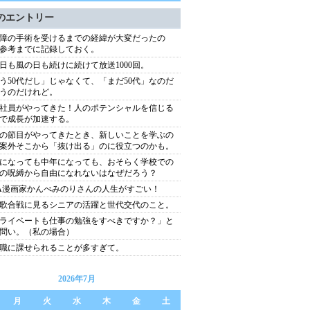
のエントリー
障の手術を受けるまでの経緯が大変だったの
参考までに記録しておく。
日も風の日も続けに続けて放送1000回。
う50代だし」じゃなくて、「まだ50代」なのだ
うのだけれど。
社員がやってきた！人のポテンシャルを信じる
で成長が加速する。
の節目がやってきたとき、新しいことを学ぶの
案外そこから「抜け出る」のに役立つのかも。
になっても中年になっても、おそらく学校での
の呪縛から自由になれないはなぜだろう？
A漫画家かんべみのりさんの人生がすごい！
歌合戦に見るシニアの活躍と世代交代のこと。
ライベートも仕事の勉強をすべきですか？」と
問い。（私の場合）
職に課せられることが多すぎて。
2026年7月
月
火
水
木
金
土