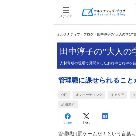
メディア
オルタナティブ・ブログ
>
田中淳子の”大人の学び”
田中淳子の”大人の
人材育成の現場で見聞きしたあれやこれやを
管理職に課せられること
OJT
オンボーディング
キャリア
キ
組織適応
Share
Post
-
管理職は罰ゲームだ！という言葉も