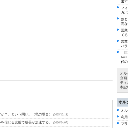
出す
フィ
ガポ
割と
高な
営業
てる
営業
パラ
「巨
Jo
代の
オル
企画
ティ
本記
オル
オル
すか？」という問い。（私の場合）
(2025/12/11)
利用
ルを信じる支援で成長が加速する。
(2026/04/07)
プラ