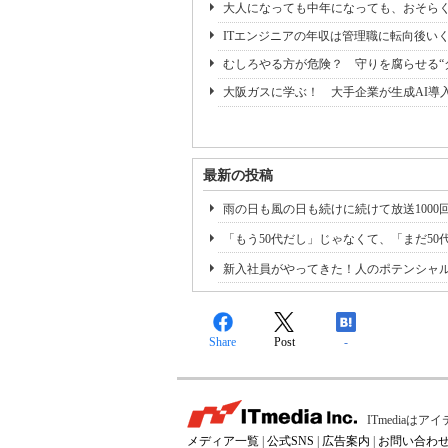
大人になっても中年になっても、おそらく
ITエンジニアの年収は管理職に転向後いく
むしろやる方が危険？ 守りを腐らせる“
大阪ガスに学ぶ！ 大手企業が生成AI導
最新の投稿
雨の日も風の日も続けに続けて放送1000
「もう50代だし」じゃなくて、「まだ5
新入社員がやってきた！人のポテンシャ
Share
Post
-
ITmedia
メディア一覧
|
公式SNS
|
広告案内
|
お問い合わ