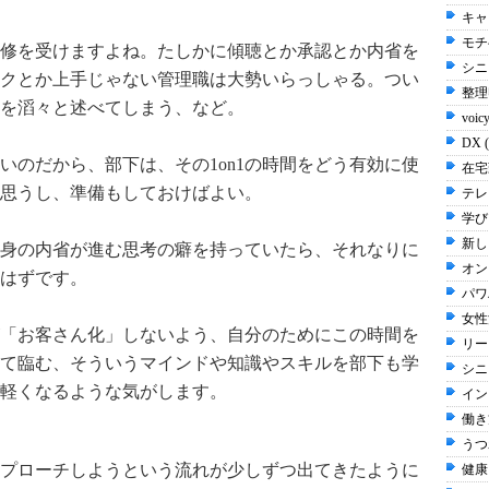
キャ
モチ
の研修を受けますよね。たしかに傾聴とか承認とか内省を
シニ
クとか上手じゃない管理職は大勢いらっしゃる。つい
整理
を滔々と述べてしまう、など。
voic
DX 
いのだから、部下は、その1on1の時間をどう有効に使
在宅
思うし、準備もしておけばよい。
テレ
学び
新し
身の内省が進む思考の癖を持っていたら、それなりに
オン
るはずです。
パワ
女性
下が「お客さん化」しないよう、自分のためにこの時間を
リー
て臨む、そういうマインドや知識やスキルを部下も学
シニア
軽くなるような気がします。
イン
働き
うつ
アプローチしようという流れが少しずつ出てきたように
健康 