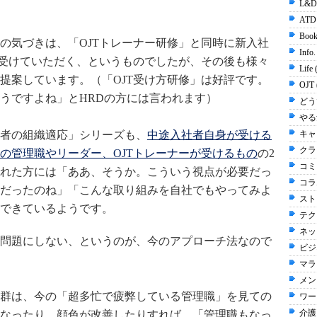
L&D
ATD
Book
の気づきは、「OJTトレーナー研修」と同時に新入社
Info
受けていただく、というものでしたが、その後も様々
Life
提案しています。（「OJT受け方研修」は好評です。
OJT 
うですよね」とHRDの方には言われます）
どう
やる気
社者の組織適応」シリーズも、
中途入社者自身が受ける
キャリ
クラ
の管理職やリーダー、OJTトレーナーが受けるもの
の2
コミ
れた方には「ああ、そうか。こういう視点が必要だっ
コラム
だったのね」「こんな取り組みを自社でもやってみよ
スト
できているようです。
テク
ネッ
問題にしない、というのが、今のアプローチ法なので
ビジ
マラソ
メン
群は、今の「超多忙で疲弊している管理職」を見ての
ワー
介護 
なったり、顔色が改善したりすれば、「管理職もなっ