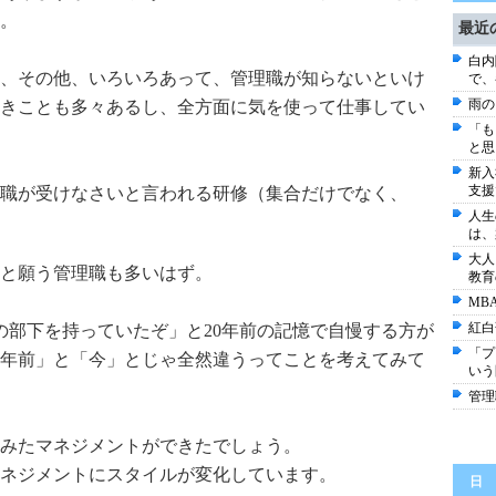
。
最近
白内
、その他、いろいろあって、管理職が知らないといけ
で、
雨の
きことも多々あるし、全方面に気を使って仕事してい
「も
と思
新入
支援
職が受けなさいと言われる研修（集合だけでなく、
人生
は、
大人
と願う管理職も多いはず。
教育
MB
紅白
人の部下を持っていたぞ」と20年前の記憶で自慢する方が
「プ
0年前」と「今」とじゃ全然違うってことを考えてみて
いう
管理
てみたマネジメントができたでしょう。
ネジメントにスタイルが変化しています。
日