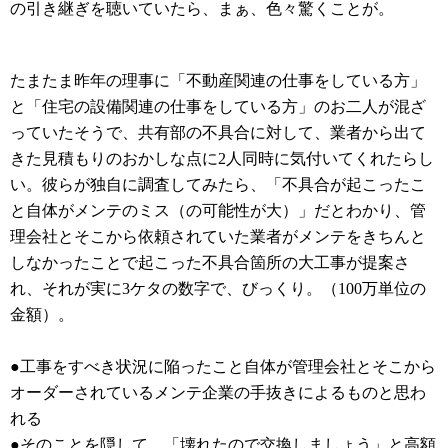
の引き継ぎを聴いていたら、まぁ、色々驚くことが。
たまたま昨年の理事に「不動産関連の仕事をしている方」
と「住宅の設備関連の仕事をしている方」のお二人が混ざ
っていたそうで、共有部の不具合に対して、業者から出て
きた見積もりのおかしな点に2人同時に気付いてくれたらし
い。彼らが独自に調査してみたら、「不具合が起こったこ
と自体がメンテのミス（の可能性が大）」だとわかり、管
理会社とそこから依頼されていた業者がメンテをきちんと
しなかったことで起こった不具合箇所の大工事が提案さ
れ、それが実に3ケタの数字で、びっくり。（100万単位の
金額）。
●工事をすべき状況に陥ったこと自体が管理会社とそこから
オーダーされているメンテ企業の手抜きによるものと思わ
れる
●そのことを隠して、「壊れたので交換しましょう」と高額