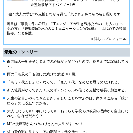
士＆国家資格キャリアコンサルタント＆産業カウンセラー
＆整理収納アドバイザー1級
”働く大人の学び”を支援しながら得た「気づき」をつらつらと綴ります。
著書は『事例で学ぶOJT』『ITエンジニアが生き残るための「対人力」の
高め方』『速効!SEのためのコミュニケーション実践塾』『はじめての後輩
指導』など多数。
» 詳しいプロフィール
最近のエントリー
白内障の手術を受けるまでの経緯が大変だったので、参考までに記録してお
く。
雨の日も風の日も続けに続けて放送1000回。
「もう50代だし」じゃなくて、「まだ50代」なのだと思うのだけれど。
新入社員がやってきた！人のポテンシャルを信じる支援で成長が加速する。
人生の節目がやってきたとき、新しいことを学ぶのは、案外そこから「抜け
出る」のに役立つのかも。
大人になっても中年になっても、おそらく学校での教育の呪縛から自由にな
れないはなぜだろう？
MBA漫画家かんべみのりさんの人生がすごい！
紅白歌合戦に見るシニアの活躍と世代交代のこと。