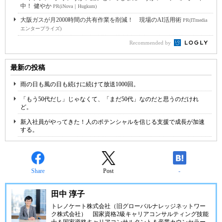
中！ 健やか
PR(iNova｜Hugkum)
大阪ガスが月2000時間の共有作業を削減！ 現場のAI活用術
PR(ITmedia
エンタープライズ)
Recommended by
最新の投稿
雨の日も風の日も続けに続けて放送1000回。
「もう50代だし」じゃなくて、「まだ50代」なのだと思うのだけれ
ど。
新入社員がやってきた！人のポテンシャルを信じる支援で成長が加速
する。
Share
Post
-
田中 淳子
トレノケート株式会社（旧グローバルナレッジネットワー
ク株式会社）
国家資格2級キャリアコンサルティング技能