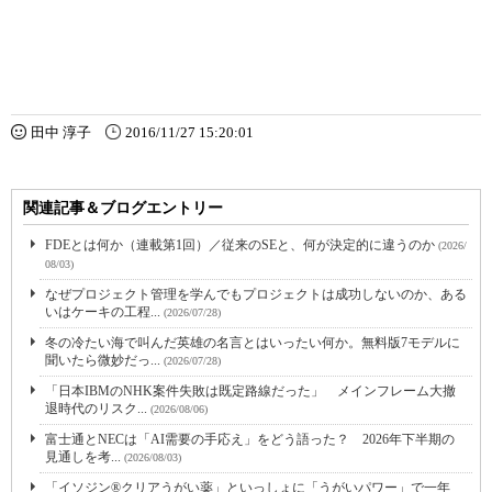
田中 淳子
2016/11/27 15:20:01
関連記事＆ブログエントリー
FDEとは何か（連載第1回）／従来のSEと、何が決定的に違うのか
(2026/
08/03)
なぜプロジェクト管理を学んでもプロジェクトは成功しないのか、ある
いはケーキの工程...
(2026/07/28)
冬の冷たい海で叫んだ英雄の名言とはいったい何か。無料版7モデルに
聞いたら微妙だっ...
(2026/07/28)
「日本IBMのNHK案件失敗は既定路線だった」 メインフレーム大撤
退時代のリスク...
(2026/08/06)
富士通とNECは「AI需要の手応え」をどう語った？ 2026年下半期の
見通しを考...
(2026/08/03)
「イソジン®クリアうがい薬」といっしょに「うがいパワー」で一年