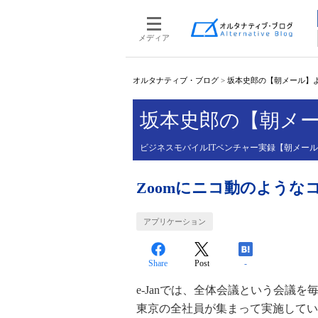
メディア
オルタナティブ・ブログ
>
坂本史郎の【朝メール】
坂本史郎の【朝メ
ビジネスモバイルITベンチャー実録【朝メー
Zoomにニコ動のような
アプリケーション
Share
Post
-
e-Janでは、全体会議という会議
東京の全社員が集まって実施してい