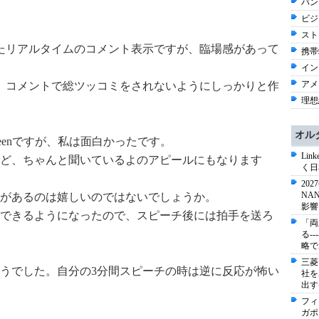
バン
ビジネ
スト
たリアルタイムのコメント表示ですが、臨場感があって
携帯端
イン
アメリ
、コメントで総ツッコミをされないようにしっかりと作
理想
オル
creenですが、私は面白かったです。
Li
ど、ちゃんと聞いているよのアピールにもなります
く日
20
NA
があるのは嬉しいのではないでしょうか。
影響
できるようになったので、スピーチ後には拍手を送ろ
「両
る-
略で
三菱
うでした。自分の3分間スピーチの時は逆に反応が怖い
社を
出す
フィ
ガポ