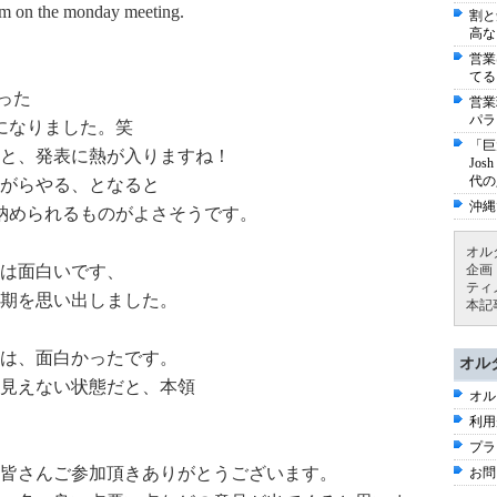
m on the monday meeting.
割と
高な
営業
てる
った
営業
パラ
になりました。笑
「巨
と、発表に熱が入りますね！
Jo
代の
がらやる、となると
沖縄
納められるものがよさそうです。
オル
は面白いです、
企画
ティ
る時期を思い出しました。
本記
は、面白かったです。
オル
見えない状態だと、本領
オル
利用
プラ
皆さんご参加頂きありがとうございます。
お問