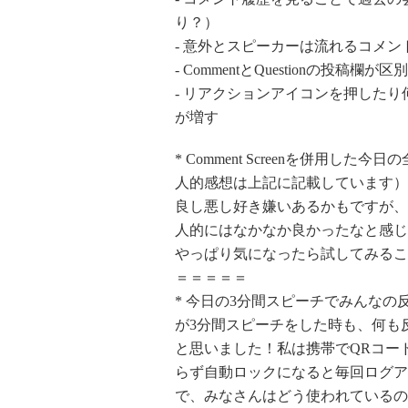
り？）
- 意外とスピーカーは流れるコメ
- CommentとQuestionの投
- リアクションアイコンを押した
が増す
* Comment Screenを併用
人的感想は上記に記載しています）
良し悪し好き嫌いあるかもですが、K
人的にはなかなか良かったなと感じ
やっぱり気になったら試してみるこ
＝＝＝＝＝
* 今日の3分間スピーチでみんな
が3分間スピーチをした時も、何も
と思いました！私は携帯でQRコー
らず自動ロックになると毎回ログア
で、みなさんはどう使われているの