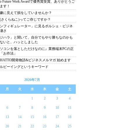
yo Future Work Awardで優秀賞受賞、ありがとうご
ます！
嫌に見えて損をしていませんか？
(さくらねこ)ってご存じですか？
ンフィギュレーター」に見るポルシェ・ビジネ
凄さ
ジハラ」と聞いて、自分でもやり勝ちなのかも
ないと、ハッとしました
ソコンを落としただけなのに』業務端末PCの正
「お作法」
CHATTO開発物語&ビジネスメルマガ 始めます
ルビーイングというキーワード
2026年7月
月
火
水
木
金
土
1
2
3
4
6
7
8
9
10
11
13
14
15
16
17
18
20
21
22
23
24
25