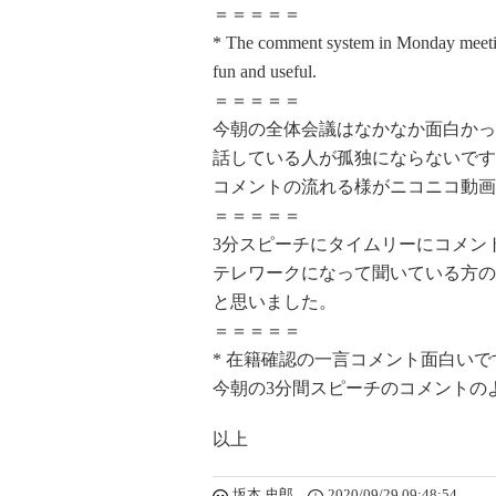
＝＝＝＝＝
* The comment system in Monday meeting 
fun and useful.
＝＝＝＝＝
今朝の全体会議はなかなか面白かっ
話している人が孤独にならないです
コメントの流れる様がニコニコ動画
＝＝＝＝＝
3分スピーチにタイムリーにコメン
テレワークになって聞いている方の
と思いました。
＝＝＝＝＝
* 在籍確認の一言コメント面白いで
今朝の3分間スピーチのコメントの
以上
坂本 史郎
2020/09/29 09:48:54