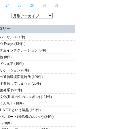
27
28
29
30
31
ゴリー
バーサルIT (1件)
ish Essays (134件)
テムインテグレーション (3件)
 (8件)
ドウェア (10件)
リケーション (6件)
の通信環境変化時代 (109件)
ず尊敬してしまう人 (20件)
啓発系 (596件)
文化(世界の中のニッポン) (121件)
うんちく (18件)
HATTOという製品 (161件)
バレポート(掃除機のルンバ) (34件)
(230件)