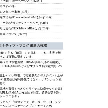
ド活動(生涯一ベーシスト) (25件)
ス (573件)
レス無し仕事術 (43件)
末情報(iPhone android WMほか) (252件)
ド文化(結婚式やジョークなど) (43件)
カ文化(TED TalksやMBAなど) (51件)
組織について (668件)
タナティブ・ブログ 最新の投稿
nkedInで見る「鎖国」する日本 ― でも、世界で輝
本人は確実に増えている
27年メモリ市場展望：DRAM供給不足の長期化と
ND Flash供給緩和が及ぼすクラウド設備投資への
立しやすい職場」で定着意向が44.9ポイント上が
---両立支援は福利厚生ではなく、リテンション戦
ある
電機が買収すべきウクライナの防衛テック企業3
AI駆動型M&Aの方法論で特定、買収金額を割り
ケーススタディ
ジカルAI「物流テック」米、欧、中、日、シン
ールのユースケースとプレイヤーまとめ