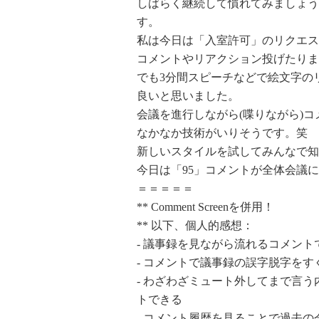
しばらく継続して慣れてみましょう
す。
私は今日は「入室許可」のリクエス
コメントやリアクション投げたりま
でも3分間スピーチなどで絵文字の
良いと思いました。
会議を進行しながら(喋りながら)
なかなか技術がいりそうです。笑
新しいスタイルを試してみんなで知
今日は「95」コメントが全体会議
＝＝＝＝＝
** Comment Screenを併用！
** 以下、個人的感想：
- 議事録を見ながら流れるコメン
- コメントで議事録の誤字脱字を
- わざわざミュート外してまで言
トできる
- コメント履歴を見ることで過去