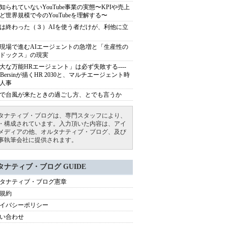
知られていないYouTube事業の実態〜KPIや売上
ど世界規模で今のYouTubeを理解する〜
は終わった（３）AIを使う者だけが、利他に立
現場で進むAIエージェントの急増と「生産性の
ドックス」の現実
大な万能HRエージェント」は必ず失敗する----
sh Bersinが描くHR 2030と、マルチエージェント時
人事
で台風が来たときの過ごし方、とでも言うか
タナティブ・ブログは、専門スタッフにより、
・構成されています。入力頂いた内容は、アイ
メディアの他、オルタナティブ・ブログ、及び
事執筆会社に提供されます。
タナティブ・ブログ GUIDE
タナティブ・ブログ憲章
規約
イバシーポリシー
い合わせ