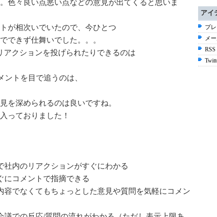
。色々良い点悪い点などの意見が出てくると思いま
アイ
トが相次いでいたので、今ひとつ
プレ
メー
でできず仕舞いでした。。。
RSS
リアクションを投げられたりできるのは
Twitt
コメントを目で追うのは、
見を深められるのは良いですね。
に入っておりました！
トで社内のリアクションがすぐにわかる
すぐにコメントで指摘できる
う内容でなくてもちょっとした意見や質問を気軽にコメン
の会議での反応/質問の流れがわかる（ただし表示上限あ