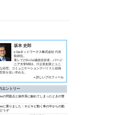
坂本 史郎
e-Janネットワークス株式会社
代表
取締役。
東レでのKevlar繊維技術者、
バージ
ニア大学MBA
、IT企業創業とユニ
な経歴。
コミュニケーション
デバイスと組織
想形を追い求める。
» 詳しいプロフィール
のエントリー
ymoの問題点と操作系に触れてしまったときの警
ymoに乗りました：キビキビ動く車の中からの動
どうぞ