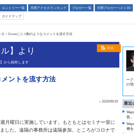
エントリー一覧
月間アクセスランキング
ブロガー一覧
月間ブロガーベスト30
ガイドマップ
より
>
Zoomにニコ動のようなコメントを流す方法
ール】より
RSS
ル】から抜粋します
コメントを流す方法
ーク
の理
»
2020/09/29
最近
Wa
告...
を毎週月曜日に実施しています。もともとはセミナー室に
Wa
画を
ました。遠隔の事務所は遠隔参加。ところがコロナで