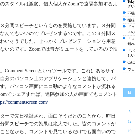
Tok
のスタイルは激変、個人個人がZoomで遠隔参加するよ
ざい
不機
桜猫
３分間スピーチというものを実施しています。３分間
「コ
スの
なんでもいいのでプレゼンするのです。この３分間ス
「ロ
わいそうでした。せっかくプレゼンテーションを用意
知れ
ないのです。Zoomでは皆がミュートをしているので拍
『パ
しい
CA
ウェ
omment Screenというツールです。これはあるサイ
自分のパソコン上のアプリケーションと連携して、パ
す。パソコン画面にニコ動のようなコメントが流れる
日
oomでシェアすれば、遠隔参加の人の画面でもコメント
tps://commentscreen.com/
5
ターで先日検証され、面白そうだとのことから、昨日
12
分間スピーチでの効果は絶大でした。皆のコメントが
ことながら、コメントを見ているだけでも面白いので
19