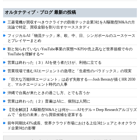
オルタナティブ・ブログ 最新の投稿
三菱電機が買収すべきウクライナの防衛テック企業3社をAI駆動型M&Aの方
法論で特定、買収金額を割り出すケーススタディ
フィジカルAI「物流テック」米、欧、中、日、シンガポールのユースケース
とプレイヤーまとめ
割と知られていないYouTube事業の実態〜KPIや売上高など世界規模で今の
YouTubeを理解する〜
営業は終わった（３）AIを使う者だけが、利他に立てる
営業現場で進むAIエージェントの急増と「生産性のパラドックス」の現実
「巨大な万能HRエージェント」は必ず失敗する----Josh Bersinが描くHR 2030
と、マルチエージェント時代の人事
沖縄で台風が来たときの過ごし方、とでも言うか
営業は終わった（２）普遍はAIに、個別は人間に
【完全解説】AI駆動型M&Aとは何か――AIモデル＋Deep Researchアルゴリズ
ムで「会社の未来」から買収候補を逆算する
前年同期比43%成長、世界クラウド市場における上位3社シェアとネオクラウ
ド企業9社の影響