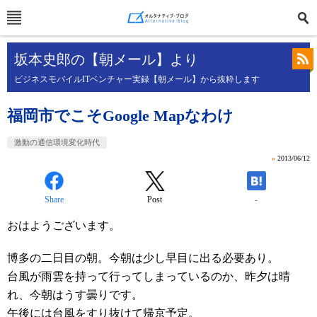
坂本史郎の【朝メール】より
ビジネスモバイルITベンチャー実録【朝メール】から抜粋します
福岡市でこそGoogle Mapなわけ
激動の通信環境変化時代
»
2013/06/12
Share
Post
-
おはようございます。
博多の二日目の朝。今朝は少し早目に出る必要あり。
台風が雨雲を持って行ってしまっているのか、昨夕は晴
れ、今朝はうす曇りです。
午後には台風をすり抜けて帰京予定。