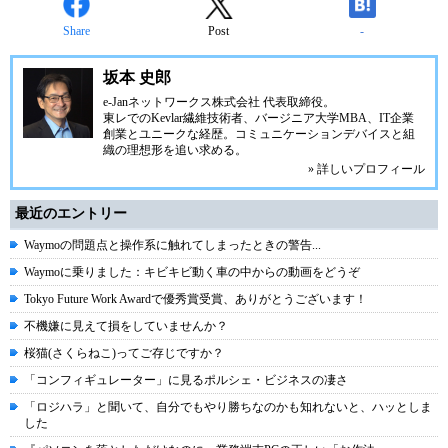
Share
Post
-
坂本 史郎
e-Janネットワークス株式会社
代表取締役。
東レでのKevlar繊維技術者、
バージニア大学MBA
、IT企業
創業とユニークな経歴。
コミュニケーション
デバイスと組
織の理想形を追い求める。
» 詳しいプロフィール
最近のエントリー
Waymoの問題点と操作系に触れてしまったときの警告...
Waymoに乗りました：キビキビ動く車の中からの動画をどうぞ
Tokyo Future Work Awardで優秀賞受賞、ありがとうございます！
不機嫌に見えて損をしていませんか？
桜猫(さくらねこ)ってご存じですか？
「コンフィギュレーター」に見るポルシェ・ビジネスの凄さ
「ロジハラ」と聞いて、自分でもやり勝ちなのかも知れないと、ハッとしま
した