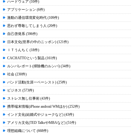
ハードウェア (10件)
アプリケーション (6件)
激動の通信環境変化時代 (109件)
思わず尊敬してしまう人 (20件)
自己啓発系 (596件)
日本文化(世界の中のニッポン) (121件)
ＩＴうんちく (18件)
CACHATTOという製品 (161件)
ルンバレポート(掃除機のルンバ) (34件)
社会 (230件)
バンド活動(生涯一ベーシスト) (25件)
ビジネス (573件)
ストレス無し仕事術 (43件)
携帯端末情報(iPhone android WMほか) (252件)
インド文化(結婚式やジョークなど) (43件)
アメリカ文化(TED TalksやMBAなど) (51件)
理想組織について (668件)