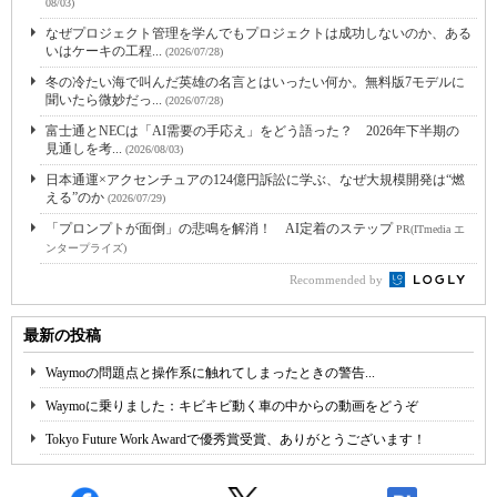
08/03)
なぜプロジェクト管理を学んでもプロジェクトは成功しないのか、ある
いはケーキの工程...
(2026/07/28)
冬の冷たい海で叫んだ英雄の名言とはいったい何か。無料版7モデルに
聞いたら微妙だっ...
(2026/07/28)
富士通とNECは「AI需要の手応え」をどう語った？ 2026年下半期の
見通しを考...
(2026/08/03)
日本通運×アクセンチュアの124億円訴訟に学ぶ、なぜ大規模開発は“燃
える”のか
(2026/07/29)
「プロンプトが面倒」の悲鳴を解消！ AI定着のステップ
PR(ITmedia エ
ンタープライズ)
Recommended by
最新の投稿
Waymoの問題点と操作系に触れてしまったときの警告...
Waymoに乗りました：キビキビ動く車の中からの動画をどうぞ
Tokyo Future Work Awardで優秀賞受賞、ありがとうございます！