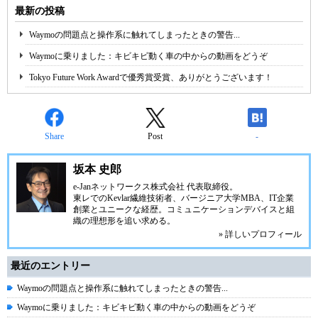
最新の投稿
Waymoの問題点と操作系に触れてしまったときの警告...
Waymoに乗りました：キビキビ動く車の中からの動画をどうぞ
Tokyo Future Work Awardで優秀賞受賞、ありがとうございます！
Share
Post
-
坂本 史郎
e-Janネットワークス株式会社
代表取締役。
東レでのKevlar繊維技術者、
バージニア大学MBA
、IT企業
創業とユニークな経歴。
コミュニケーション
デバイスと組
織の理想形を追い求める。
» 詳しいプロフィール
最近のエントリー
Waymoの問題点と操作系に触れてしまったときの警告...
Waymoに乗りました：キビキビ動く車の中からの動画をどうぞ