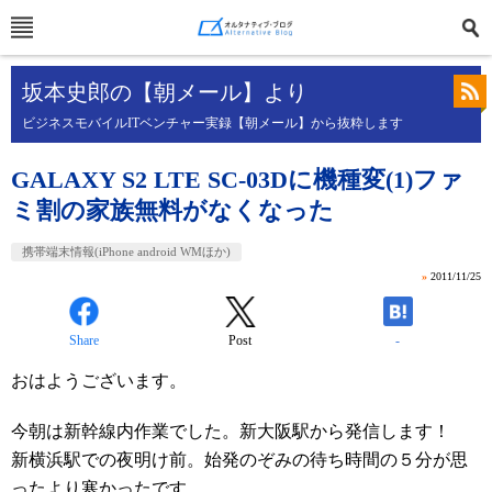
坂本史郎の【朝メール】より
ビジネスモバイルITベンチャー実録【朝メール】から抜粋します
GALAXY S2 LTE SC-03Dに機種変(1)ファ
ミ割の家族無料がなくなった
携帯端末情報(iPhone android WMほか)
»
2011/11/25
Share
Post
-
おはようございます。
今朝は新幹線内作業でした。新大阪駅から発信します！
新横浜駅での夜明け前。始発のぞみの待ち時間の５分が思
ったより寒かったです。