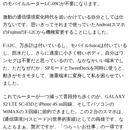
のモバイルルーターLC-09Cが不要になります。
激動の通信環境変化時代を追いかけている自分としては仕
方ないです。思いきってそれまで使っていたAndroidスマホ
のFujitsuのF-12Cから機種変更することにしました。
F-12C、万歩計は付いているし、モバイルSuicaは付いている
し、防水だし。さらに適度に小さく軽いボディ。自分はワ
ンセグは不要だと思っているので、なかなかいい端末でし
た。ただなぜだか、SPモードとTweetDeckを同時に使うと、
動きがモタモタして、激重端末に変身して私を困らせてい
ました。
これでルーターが一つ減って普段持ち歩くのが、GALAXY
S2 LTE SC-03DとiPhone 4S au回線、そしてパソコンの
WiMAXの３回線に節約できました。この２台のスマホは、
[通信環境]×[スピード]×[世界的実績]としての両雄です。な
んともまぁ、贅沢ですが、「つら～いお仕事」の一環です