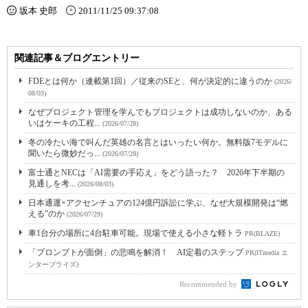
坂本 史郎
2011/11/25 09:37:08
関連記事＆ブログエントリー
FDEとは何か（連載第1回）／従来のSEと、何が決定的に違うのか
(2026/
08/03)
なぜプロジェクト管理を学んでもプロジェクトは成功しないのか、ある
いはケーキの工程...
(2026/07/28)
冬の冷たい海で叫んだ英雄の名言とはいったい何か。無料版7モデルに
聞いたら微妙だっ...
(2026/07/28)
富士通とNECは「AI需要の手応え」をどう語った？ 2026年下半期の
見通しを考...
(2026/08/03)
日本通運×アクセンチュアの124億円訴訟に学ぶ、なぜ大規模開発は“燃
える”のか
(2026/07/29)
車1台分の場所に4台駐車可能。現場で使える小さな軽トラ
PR(BLAZE)
「プロンプトが面倒」の悲鳴を解消！ AI定着のステップ
PR(ITmedia エ
ンタープライズ)
Recommended by