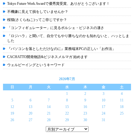
Tokyo Future Work Awardで優秀賞受賞、ありがとうございます！
不機嫌に見えて損をしていませんか？
桜猫(さくらねこ)ってご存じですか？
「コンフィギュレーター」に見るポルシェ・ビジネスの凄さ
「ロジハラ」と聞いて、自分でもやり勝ちなのかも知れないと、ハッとしま
した
『パソコンを落としただけなのに』業務端末PCの正しい「お作法」
CACHATTO開発物語&ビジネスメルマガ 始めます
ウェルビーイングというキーワード
2026年7月
日
月
火
水
木
金
土
1
2
3
4
5
6
7
8
9
10
11
12
13
14
15
16
17
18
19
20
21
22
23
24
25
26
27
28
29
30
31