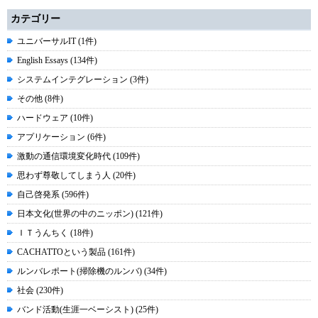
カテゴリー
ユニバーサルIT (1件)
English Essays (134件)
システムインテグレーション (3件)
その他 (8件)
ハードウェア (10件)
アプリケーション (6件)
激動の通信環境変化時代 (109件)
思わず尊敬してしまう人 (20件)
自己啓発系 (596件)
日本文化(世界の中のニッポン) (121件)
ＩＴうんちく (18件)
CACHATTOという製品 (161件)
ルンバレポート(掃除機のルンバ) (34件)
社会 (230件)
バンド活動(生涯一ベーシスト) (25件)