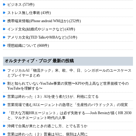
ビジネス (573件)
ストレス無し仕事術 (43件)
携帯端末情報(iPhone android WMほか) (252件)
インド文化(結婚式やジョークなど) (43件)
アメリカ文化(TED TalksやMBAなど) (51件)
理想組織について (668件)
オルタナティブ・ブログ 最新の投稿
フィジカルAI「物流テック」米、欧、中、日、シンガポールのユースケース
とプレイヤーまとめ
割と知られていないYouTube事業の実態〜KPIや売上高など世界規模で今の
YouTubeを理解する〜
営業は終わった（３）AIを使う者だけが、利他に立てる
営業現場で進むAIエージェントの急増と「生産性のパラドックス」の現実
「巨大な万能HRエージェント」は必ず失敗する----Josh Bersinが描くHR 2030
と、マルチエージェント時代の人事
沖縄で台風が来たときの過ごし方、とでも言うか
営業は終わった（２）普遍はAIに、個別は人間に