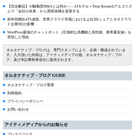
【完全解説】AI駆動型M&Aとは何か――AIモデル＋Deep Researchアルゴリズ
ムで「会社の未来」から買収候補を逆算する
前年同期比43%成長、世界クラウド市場における上位3社シェアとネオクラウ
ド企業9社の影響
WordPress最強のチャットボット（圧倒的な高機能と高性能、業界最安値）を
実現した理由
オルタナティブ・ブログは、専門スタッフにより、企画・構成されていま
す。入力頂いた内容は、アイティメディアの他、オルタナティブ・ブロ
グ、及び本記事執筆会社に提供されます。
オルタナティブ・ブログ GUIDE
オルタナティブ・ブログ憲章
利用規約
プライバシーポリシー
お問い合わせ
アイティメディアからのお知らせ
プレスリリース