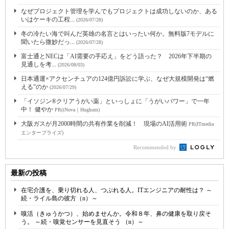
なぜプロジェクト管理を学んでもプロジェクトは成功しないのか、ある
いはケーキの工程...
(2026/07/28)
冬の冷たい海で叫んだ英雄の名言とはいったい何か。無料版7モデルに
聞いたら微妙だっ...
(2026/07/28)
富士通とNECは「AI需要の手応え」をどう語った？ 2026年下半期の
見通しを考...
(2026/08/03)
日本通運×アクセンチュアの124億円訴訟に学ぶ、なぜ大規模開発は“燃
える”のか
(2026/07/29)
「イソジン®クリアうがい薬」といっしょに「うがいパワー」で一年
中！ 健やか
PR(iNova｜Hugkum)
大阪ガスが月2000時間の共有作業を削減！ 現場のAI活用術
PR(ITmedia
エンタープライズ)
Recommended by
最新の投稿
在宅介護を、乗り切れる人、つぶれる人。ITエンジニアの耐性は？ ～
続・ライル島の彼方（n）～
嗅活（きゅうかつ）、始めませんか。令和８年、鼻の健康を取り戻そ
う。 ～続・嗅覚センサーを見直そう （n）～