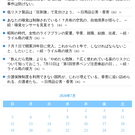
事件は防げない。
低リスク製品は「目刺激」で見分けよう。 ～日用品公害・香害（n）～
あなたの嗅覚は制御されている！？共有の空気の、自他境界が揺らぐ。 ～
続・嗅覚センサーを見直そう （n）～
昭和の時代、女性のライフプランの変遷。学業、就職、結婚、出産。～続・
ライル島の彼方（n）～
７月７日で開業28年目に突入。これからの１年で、しなければならないこ
と、したいこと。～続・ライル島の彼方（n）～
「飲んだら危険」よりも「やめたら危険」？広く使われている薬のリスクに
ついて知っておこう。7月11日は「第1回世界ベンゾ注意喚起の日」。～続・
ライル島の彼方（n）～
介護保険制度を利用できない国民が、じわり増えている。香害に追い詰めら
れる、介護者たち。 ～日用品公害・香害（n）～
2026年7月
日
月
火
水
木
金
土
1
2
3
4
5
6
7
8
9
10
11
12
13
14
15
16
17
18
19
20
21
22
23
24
25