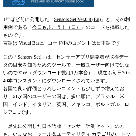
1年ほど前に公開した「
Sensors Set Ver.0.8 (En)
」と、その利
用例である「
今日も歩こう！（日）
」のコードを掲載した
ものです。
言語は Visual Basic、コード中のコメントは日本語です。
この「Sensors Set)」は、センサーアプリ開発者が取得デー
タの目安を知るためのツールで、一般ユーザー向けではな
いのですが（ダウンロード数は1万本台）、現在も毎日30～
40本コンスタントにダウンロードされています。
各国で良い評価とうれしいコメントも少しずつ増えてお
り、61か国のユーザーの国は、多い順に、ブラジル、米
国、インド、イタリア、英国、メキシコ、ポルトガル、ロ
シア......です。
一足先に公開した日本語版「センサー計測セット」の方
も、いまなお、
ツール＆ユーティリティ カテゴリ
の、トッ