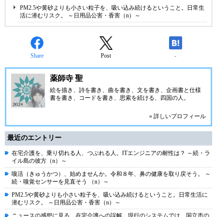
PM2.5や黄砂よりも小さい粒子を、吸い込み続けるということ。日常生
活に潜むリスク。 ～日用品公害・香害（n）～
Share
Post
-
薬師寺 聖
絵を描き、詩を書き、曲を書き、文を書き、企画書と仕様
書を書き、コードを書き、思索を続ける、四国の人。
» 詳しいプロフィール
最近のエントリー
在宅介護を、乗り切れる人、つぶれる人。ITエンジニアの耐性は？ ～続・ラ
イル島の彼方（n）～
嗅活（きゅうかつ）、始めませんか。令和８年、鼻の健康を取り戻そう。 ～
続・嗅覚センサーを見直そう （n）～
PM2.5や黄砂よりも小さい粒子を、吸い込み続けるということ。日常生活に
潜むリスク。 ～日用品公害・香害（n）～
ニュースの感想に見る、在宅介護への誤解。現行のシステムでは、国立市の