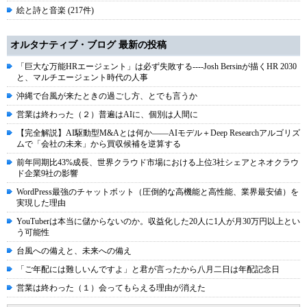
絵と詩と音楽 (217件)
オルタナティブ・ブログ 最新の投稿
「巨大な万能HRエージェント」は必ず失敗する----Josh Bersinが描くHR 2030
と、マルチエージェント時代の人事
沖縄で台風が来たときの過ごし方、とでも言うか
営業は終わった（２）普遍はAIに、個別は人間に
【完全解説】AI駆動型M&Aとは何か――AIモデル＋Deep Researchアルゴリズ
ムで「会社の未来」から買収候補を逆算する
前年同期比43%成長、世界クラウド市場における上位3社シェアとネオクラウ
ド企業9社の影響
WordPress最強のチャットボット（圧倒的な高機能と高性能、業界最安値）を
実現した理由
YouTuberは本当に儲からないのか。収益化した20人に1人が月30万円以上とい
う可能性
台風への備えと、未来への備え
「ご年配には難しいんですよ」と君が言ったから八月二日は年配記念日
営業は終わった（１）会ってもらえる理由が消えた