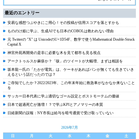
最近のエントリー
安易な感想つぶやきにご用心！その投稿が信用スコアを落とすかも
もののけ姫に学ぶ、生成AIでも日本のCOBOLは救われない理由
元 Twitterの "X" は UnicodeのU+1D54F、数学で使うMathematical Double-Struck
Capital X
神宮外苑再開発の是非に必要な木を見て都市も見る視点
アークトゥルスか麻疹か？「咳」のツイートが大幅増、まずは相談を
坂本龍一氏の「たかが電気」は、ケーキがあればパンが無くても生きていき
えるという話だったのでは？
ご存知でしたか？2022/2023年、この年末年始に救急車がなかなか来ないこと
を
サッカー日本代表に学ぶ適切なゴール設定とポストモーテムの価値
日本で超過死亡が激増！？で学ぶKPIとアノマリーの本質
日経新聞の誤報：NY市長は給与を暗号通貨で受け取っていない
2026年7月
日
月
火
水
木
金
土