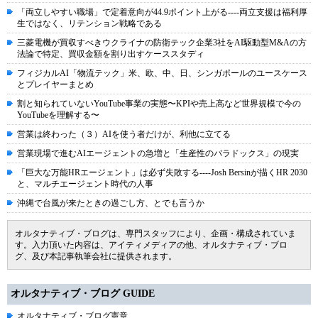
「両立しやすい職場」で定着意向が44.9ポイント上がる----両立支援は福利厚
生ではなく、リテンション戦略である
三菱電機が買収すべきウクライナの防衛テック企業3社をAI駆動型M&Aの方
法論で特定、買収金額を割り出すケーススタディ
フィジカルAI「物流テック」米、欧、中、日、シンガポールのユースケース
とプレイヤーまとめ
割と知られていないYouTube事業の実態〜KPIや売上高など世界規模で今の
YouTubeを理解する〜
営業は終わった（３）AIを使う者だけが、利他に立てる
営業現場で進むAIエージェントの急増と「生産性のパラドックス」の現実
「巨大な万能HRエージェント」は必ず失敗する----Josh Bersinが描くHR 2030
と、マルチエージェント時代の人事
沖縄で台風が来たときの過ごし方、とでも言うか
オルタナティブ・ブログは、専門スタッフにより、企画・構成されていま
す。入力頂いた内容は、アイティメディアの他、オルタナティブ・ブロ
グ、及び本記事執筆会社に提供されます。
オルタナティブ・ブログ GUIDE
オルタナティブ・ブログ憲章