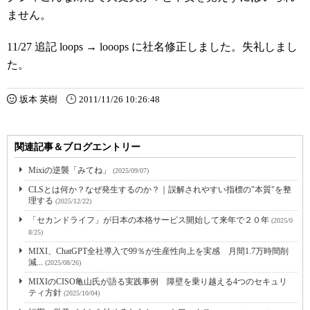
ません。
11/27 追記 loops → looops に社名修正しました。失礼しまし
た。
坂本 英樹
2011/11/26 10:26:48
関連記事＆ブログエントリー
Mixiの逆襲「みてね」
(2025/09/07)
CLSとは何か？なぜ発生するのか？｜誤解されやすい指標の"本質"を整
理する
(2025/12/22)
「セカンドライフ」が日本の本格サービス開始して来年で２０年
(2025/0
8/25)
MIXI、ChatGPT全社導入で99％が生産性向上を実感 月間1.7万時間削
減...
(2025/08/26)
MIXIのCISO亀山氏が語る実践事例 障壁を乗り越える4つのセキュリ
ティ方針
(2025/10/04)