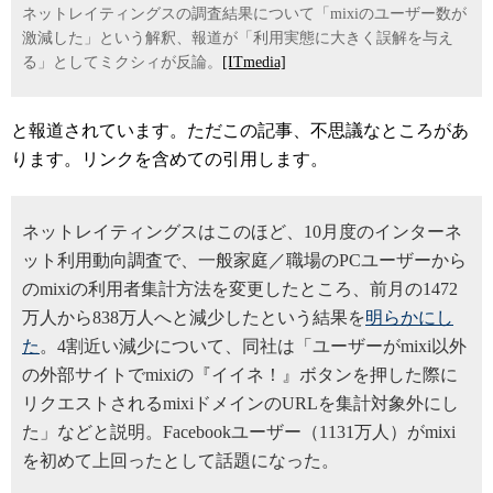
ネットレイティングスの調査結果について「mixiのユーザー数が
激減した」という解釈、報道が「利用実態に大きく誤解を与え
る」としてミクシィが反論。
[ITmedia]
と報道されています。ただこの記事、不思議なところがあ
ります。リンクを含めての引用します。
ネットレイティングスはこのほど、10月度のインターネ
ット利用動向調査で、一般家庭／職場のPCユーザーから
のmixiの利用者集計方法を変更したところ、前月の1472
万人から838万人へと減少したという結果を
明らかにし
た
。4割近い減少について、同社は「ユーザーがmixi以外
の外部サイトでmixiの『イイネ！』ボタンを押した際に
リクエストされるmixiドメインのURLを集計対象外にし
た」などと説明。Facebookユーザー（1131万人）がmixi
を初めて上回ったとして話題になった。