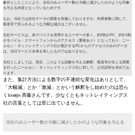
象外としたことにより、当社のみユーザー数が大幅に減少したかのような印象
を与える内容となっているためです。
なお、当社では自社データの調査を実施しておりますが、利用者数に関して、
報道等で見られるような大幅な減少はございません。
当社サービスは、各デバイスを併用するユーザーが多く、約5割がPC、約8.5割
がモバイル・スマートフォンからのアクセス（重複あり）となっており、ニー
ルセン・ネットレイティングス社が集計するPCからのアクセスのみのデータ
は、当社サービス全体を表したものではありません。
当社としましては、現在、このような誤解を与える解釈、報道等が生じる調査
を行ったニールセン・ネットレイティングス社に対して、公式説明を求めてお
ります。
また、集計方法による数字の不連続な変化はありとして、
「大幅減」とか「激減」とかいう解釈をし始めたのは恐ら
くloo
o
ps 斉藤さんです。少なくともネットレイティングス
社の言葉としては世に出ていません。
当社のみユーザー数が大幅に減少したかのような印象を与える