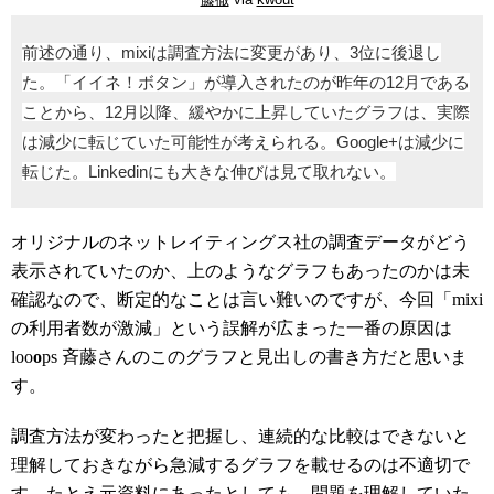
前述の通り、mixiは調査方法に変更があり、3位に後退し
た。「イイネ！ボタン」が導入されたのが昨年の12月である
ことから、12月以降、緩やかに上昇していたグラフは、実際
は減少に転じていた可能性が考えられる。Google+は減少に
転じた。Linkedinにも大きな伸びは見て取れない。
オリジナルのネットレイティングス社の調査データがどう
表示されていたのか、上のようなグラフもあったのかは未
確認なので、断定的なことは言い難いのですが、今回「mixi
の利用者数が激減」という誤解が広まった一番の原因は
loo
o
ps 斉藤さんのこのグラフと見出しの書き方だと思いま
す。
調査方法が変わったと把握し、連続的な比較はできないと
理解しておきながら急減するグラフを載せるのは不適切で
す。たとえ元資料にあったとしても、問題を理解していた