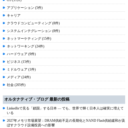
OS (11件)
アプリケーション (5件)
キャリア
クラウドコンピューティング (8件)
システムインテグレーション (8件)
ネットマーケティング (15件)
ネットワーキング (24件)
ハードウェア (9件)
ビジネス (15件)
ミドルウェア (1件)
メディア (24件)
社会 (205件)
オルタナティブ・ブログ 最新の投稿
LinkedInで見る「鎖国」する日本 ― でも、世界で輝く日本人は確実に増えて
いる
2027年メモリ市場展望：DRAM供給不足の長期化とNAND Flash供給緩和が及
ぼすクラウド設備投資への影響