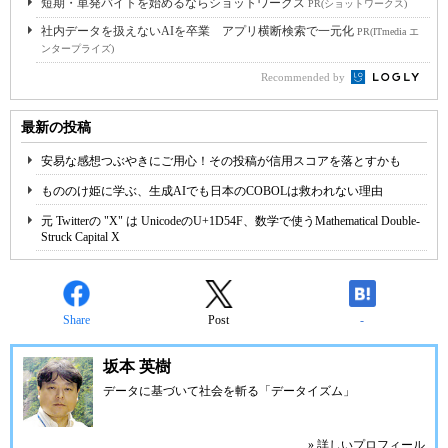
短期・単発バイトを始めるならショットワークス
PR(ショットワークス)
社内データを扱えないAIを卒業 アプリ横断検索で一元化
PR(ITmedia エ
ンタープライズ)
Recommended by
最新の投稿
安易な感想つぶやきにご用心！その投稿が信用スコアを落とすかも
もののけ姫に学ぶ、生成AIでも日本のCOBOLは救われない理由
元 Twitterの "X" は UnicodeのU+1D54F、数学で使うMathematical Double-
Struck Capital X
Share
Post
-
坂本 英樹
データに基づいて社会を斬る「データイズム」
» 詳しいプロフィール