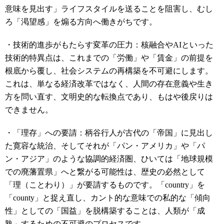
意味を見出す」ライフスタイルを送ることを阻害し、むし
ろ「渇望感」を煽る方向へ働きがちです。
・技術的進歩がもたらす変革の圧力：核融合やAIといった
技術的特異点は、これまでの「労働」や「賃金」の前提を
根底から覆し、社会システムの再構築を不可避にします。
これは、単なる経済改革ではなく、人間の存在意義や生き
方を問い直す、文明史的な転換点であり、もはや後戻りは
できません。
・「理存」への要請：柄谷行人が古代の「帝国」に見出し
た寛容な統治、そしてそれが「パン・アメリカ」や「パ
ン・アジア」のような協調的経済圏、ひいては「地球規模
での廃藩置県」へと繋がる可能性は、歴史の必然として
「理（ことわり）」が要請するものです。「country」を
「county」と捉え直し、カント的な意味での私的な「傾向
性」としての「国益」を脱構築することは、人類が「成
熟」するための不可避のプロセスです。