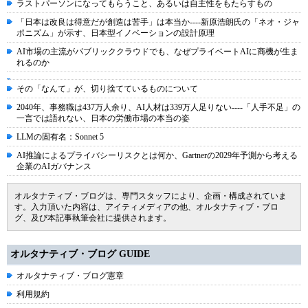
ラストパーソンになってもらうこと、あるいは自主性をもたらすもの
「日本は改良は得意だが創造は苦手」は本当か----新原浩朗氏の「ネオ・ジャ
ポニズム」が示す、日本型イノベーションの設計原理
AI市場の主流がパブリッククラウドでも、なぜプライベートAIに商機が生ま
れるのか
その「なんて」が、切り捨てているものについて
2040年、事務職は437万人余り、AI人材は339万人足りない----「人手不足」の
一言では語れない、日本の労働市場の本当の姿
LLMの固有名：Sonnet 5
AI推論によるプライバシーリスクとは何か、Gartnerの2029年予測から考える
企業のAIガバナンス
オルタナティブ・ブログは、専門スタッフにより、企画・構成されていま
す。入力頂いた内容は、アイティメディアの他、オルタナティブ・ブロ
グ、及び本記事執筆会社に提供されます。
オルタナティブ・ブログ GUIDE
オルタナティブ・ブログ憲章
利用規約