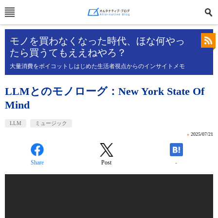
モノを買わなくなった時代、ほな何やっ
たら買うてもええねやろ？
大量消費をボイコットしはじめた生活者視点からのインサイトメモ
LLMとのモノローグ：New York State Of
Mind
LLM
ミュージック
»
2025/07/21
Share
Post
-