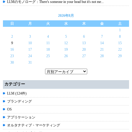
LLMのモノローグ：There's someone in your head but it's not me...
2026年8月
日
月
火
水
木
金
土
1
2
3
4
5
6
7
8
9
10
11
12
13
14
15
16
17
18
19
20
21
22
23
24
25
26
27
28
29
30
31
カテゴリー
LLM (124件)
ブランディング
OS
アプリケーション
オルタナティブ・マーケティング