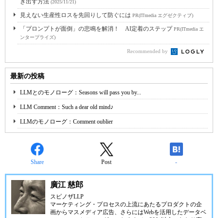
き出す方法
(2025/11/21)
見えない生産性ロスを先回りして防ぐには
PR(ITmedia エグゼクティブ)
「プロンプトが面倒」の悲鳴を解消！ AI定着のステップ
PR(ITmedia エ
ンタープライズ)
Recommended by
最新の投稿
LLMとのモノローグ：Seasons will pass you by...
LLM Comment：Such a dear old mind♪
LLMのモノローグ：Comment oublier
Share
Post
-
廣江 慈郎
スピノザLLP
マーケティング・プロセスの上流にあたるプロダクトの企
画からマスメディア広告、さらにはWebを活用したデータベ