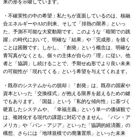
来の形を示唆しています。
・不確実性の中の希望：私たちが直面しているのは、核融
合エネルギーやAIの到来、そして「排熱の限界」といっ
た、予測不可能な大変動期です。このような「暗闇での跳
躍」の時代において、明確な「結果」や「完成形」を描く
ことは困難です。しかし、「創発」という概念は、明確な
青写真がなくとも、個々の主体が自らの「理」に従い、他
者と「協調」し続けることで、予期せぬ形でより良い未来
の可能性が「現れてくる」という希望を与えてくれます。
・既存のシステムからの脱却：「創発」は、既存の国家や
資本といった「交換様式」が抱える限界を超えるための鍵
でもあります。「国益」という「私的な傾向性」に基づく
硬直したシステムや、「幸福主義」という単一の価値観で
は、複雑化する現代の課題に対応できません。「パン・ア
メリカ」や「パン・アジア」といった「協調的経済圏」の
構想、さらには「地球規模での廃藩置県」といった未来