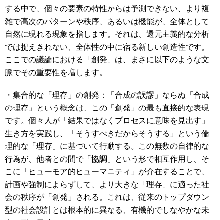
する中で、個々の要素の特性からは予測できない、より複
雑で高次のパターンや秩序、あるいは機能が、全体として
自然に現れる現象を指します。それは、還元主義的な分析
では捉えきれない、全体性の中に宿る新しい創造性です。
ここでの議論における「創発」は、まさに以下のような文
脈でその重要性を増します。
・集合的な「理存」の創発：「合成の誤謬」ならぬ「合成
の理存」という概念は、この「創発」の最も直接的な表現
です。個々人が「結果ではなくプロセスに意味を見出す」
生き方を実践し、「そうすべきだからそうする」という倫
理的な「理存」に基づいて行動する。この無数の自律的な
行為が、他者との間で「協調」という形で相互作用し、そ
こに「ヒューモア的ヒューマニティ」が介在することで、
計画や強制によらずして、より大きな「理存」に適った社
会の秩序が「創発」される。これは、従来のトップダウン
型の社会設計とは根本的に異なる、有機的でしなやかな未