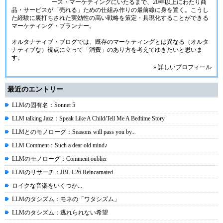
ース・マーケティングにいたるまで、20年以上にわたり商
品・サービスが「売れる」ための仕組み作りの最前線に身を置く。こうし
た経験に裏打ちされた実効性の高い戦略を策定・具現化することができる
マーケティング・プランナー。
オルタナティブ・ブログでは、既存のマーケティングとは異なる（オルタ
ナティブな）視点に立って「消費」のあり方を考えてゆきたいと思いま
す。
» 詳しいプロフィール
最近のエントリー
LLMの固有名：Sonnet 5
LLM talking Jazz：Speak Like A Child/Tell Me A Bedtime Story
LLMとのモノローグ：Seasons will pass you by...
LLM Comment：Such a dear old mind♪
LLMのモノローグ：Comment oublier
LLMのリサーチ：JBL L26 Reincarnated
ロイクな音楽をいくつか...
LLMのタシズム：モネの「ワタシズム」
LLMのタシズム：逃れられない希望