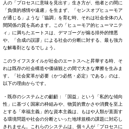
人の「プロセスに意味を見出す」生き方が、他者との間に
「負債的感情や遠慮」を生まず、「センスオブヒューモア
が通じる」ような「協調」を育む時、それは社会全体の人
間関係の質を高めます。この「ヒューモア的ヒューマニテ
ィ」に満ちたエートスは、デマゴーグが煽る排外的憎悪
や、「合成の誤謬」による社会の分断に対する、最も強力
な解毒剤となるでしょう。
このライフスタイルが社会のエートスへと昇華する時、そ
れは既存の社会構造や価値観との間で大きな摩擦を生みま
す。「社会変革が必要（かつ必然・必定）である」のは、
以下の理由からです。
・既存のシステムとの齟齬：「国益」という「私的な傾向
性」に基づく国家の枠組みや、物質的豊かさや消費を至上
とする「幸福主義」的な資本主義は、もはや人類が直面す
る環境問題や社会の分断といった地球規模の課題に対応し
きれません。これらのシステムは、個々人が「プロセスに