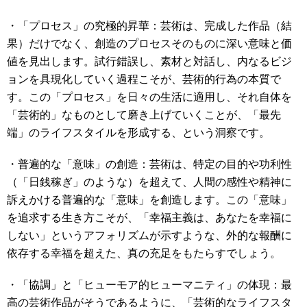
・「プロセス」の究極的昇華：芸術は、完成した作品（結
果）だけでなく、創造のプロセスそのものに深い意味と価
値を見出します。試行錯誤し、素材と対話し、内なるビジ
ョンを具現化していく過程こそが、芸術的行為の本質で
す。この「プロセス」を日々の生活に適用し、それ自体を
「芸術的」なものとして磨き上げていくことが、「最先
端」のライフスタイルを形成する、という洞察です。
・普遍的な「意味」の創造：芸術は、特定の目的や功利性
（「日銭稼ぎ」のような）を超えて、人間の感性や精神に
訴えかける普遍的な「意味」を創造します。この「意味」
を追求する生き方こそが、「幸福主義は、あなたを幸福に
しない」というアフォリズムが示すような、外的な報酬に
依存する幸福を超えた、真の充足をもたらすでしょう。
・「協調」と「ヒューモア的ヒューマニティ」の体現：最
高の芸術作品がそうであるように、「芸術的なライフスタ