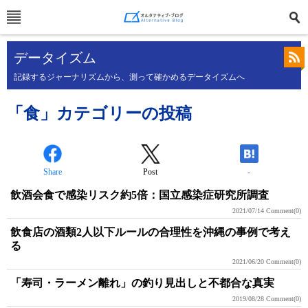
データイズム
記録するジャーナリズムから、測って確かめるデータイズムへ
「食」カテゴリーの投稿
Share
Post
-
飲酒会食で感染リスク約5倍：国立感染症研究所調査
2021/07/14
Comment(0)
飲食店の酒類2人以下ルールの合理性を沖縄の事例で考え
る
2021/06/20
Comment(0)
「寿司・ラーメン離れ」の釣り見出しと不都合な真実
2019/08/28
Comment(0)