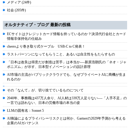
メディア (24件)
社会 (205件)
オルタナティブ・ブログ 最新の投稿
ECサイトはクレジットカード情報を持っているのか？決済代行会社とカード
情報非保持化の仕組み
cheeroより巻き取り式ケーブル USB-C to C発表！
ラストパーソンになってもらうこと、あるいは自主性をもたらすもの
「日本は改良は得意だが創造は苦手」は本当か----新原浩朗氏の「ネオ・ジャ
ポニズム」が示す、日本型イノベーションの設計原理
AI市場の主流がパブリッククラウドでも、なぜプライベートAIに商機が生ま
れるのか
その「なんて」が、切り捨てているものについて
2040年、事務職は437万人余り、AI人材は339万人足りない----「人手不足」の
一言では語れない、日本の労働市場の本当の姿
LLMの固有名：Sonnet 5
AI推論によるプライバシーリスクとは何か、Gartnerの2029年予測から考える
企業のAIガバナンス