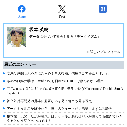
Share
Post
-
坂本 英樹
データに基づいて社会を斬る「データイズム」
» 詳しいプロフィール
最近のエントリー
安易な感想つぶやきにご用心！その投稿が信用スコアを落とすかも
もののけ姫に学ぶ、生成AIでも日本のCOBOLは救われない理由
元 Twitterの "X" は UnicodeのU+1D54F、数学で使うMathematical Double-Struck
Capital X
神宮外苑再開発の是非に必要な木を見て都市も見る視点
アークトゥルスか麻疹か？「咳」のツイートが大幅増、まずは相談を
坂本龍一氏の「たかが電気」は、ケーキがあればパンが無くても生きていき
えるという話だったのでは？