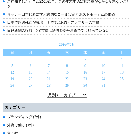
ご存知でしたか？2022/2023年、この年末年始に救急車がなかなか来ないこと
を
サッカー日本代表に学ぶ適切なゴール設定とポストモーテムの価値
日本で超過死亡が激増！？で学ぶKPIとアノマリーの本質
日経新聞の誤報：NY市長は給与を暗号通貨で受け取っていない
2026年7月
日
月
火
水
木
金
土
1
2
3
4
5
6
7
8
9
10
11
12
13
14
15
16
17
18
19
20
21
22
23
24
25
26
27
28
29
30
31
カテゴリー
ブランディング (3件)
外資で働く (5件)
食 (3件)