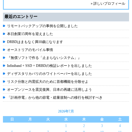
» 詳しいプロフィール
最近のエントリー
リモートバックアップの事例を公開しました
本日創業15周年を迎えました
DRBDはまもなく満10歳になります
オーストリアのモバイル事情
『無償ソフトで作る「止まらないシステム」』
Infiniband + SSD + DRBDの検証レポートを出しました
ディザスタリカバリのホワイトペーパーを出しました
リスク分散と内需拡大のために首都機能を分散せよ
オープンソースを震災復興、日本の再建に活用しよう
「計画停電」から他の節電・総量規制への移行を検討すべき
2026年7月
日
月
火
水
木
金
土
1
2
3
4