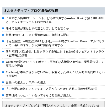
オルタナティブ・ブログ 最新の投稿
「巨大な万能HRエージェント」は必ず失敗する----Josh Bersinが描くHR 2030
と、マルチエージェント時代の人事
沖縄で台風が来たときの過ごし方、とでも言うか
営業は終わった（２）普遍はAIに、個別は人間に
【完全解説】AI駆動型M&Aとは何か――AIモデル＋Deep Researchアルゴリズ
ムで「会社の未来」から買収候補を逆算する
前年同期比43%成長、世界クラウド市場における上位3社シェアとネオクラウ
ド企業9社の影響
WordPress最強のチャットボット（圧倒的な高機能と高性能、業界最安値）を
実現した理由
YouTuberは本当に儲からないのか。収益化した20人に1人が月30万円以上とい
う可能性
台風への備えと、未来への備え
「ご年配には難しいんですよ」と君が言ったから八月二日は年配記念日
営業は終わった（１）会ってもらえる理由が消えた
オルタナティブ・ブログは、専門スタッフにより、企画・構成されていま