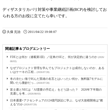
ディザスタリカバリ対策や事業継続計画(BCP)を検討してお
られる方のお役に立てたら幸いです。
久保 元治
2011/04/22 19:08:07
関連記事＆ブログエントリー
FDEとは何か（連載第1回）／従来のSEと、何が決定的に違うのか
(2026/
08/03)
なぜプロジェクト管理を学んでもプロジェクトは成功しないのか、ある
いはケーキの工程...
(2026/07/28)
冬の冷たい海で叫んだ英雄の名言とはいったい何か。無料版7モデルに
聞いたら微妙だっ...
(2026/07/28)
富士通とNECは「AI需要の手応え」をどう語った？ 2026年下半期の
見通しを考...
(2026/08/03)
日本通運×アクセンチュアの124億円訴訟に学ぶ、なぜ大規模開発は“燃
える”のか
(2026/07/29)