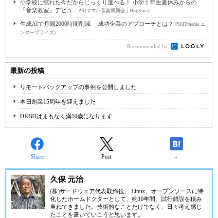
小学校に慣れた今だからじっくり選べる！ 小学１年生夏休みからの
「音楽教室」デビュ...
PR(ヤマハ音楽振興会｜HugKum)
生成AIで月間2000時間削減 成功企業のアプローチとは？
PR(ITmedia エ
ンタープライズ)
Recommended by
最新の投稿
リモートバックアップの事例を公開しました
本日創業15周年を迎えました
DRBDはまもなく満10歳になります
Share
Post
-
久保 元治
(株)サードウェア代表取締役。 Linux、オープンソースに特
化したホームドクターとして、約10年間、試行錯誤を積み
重ねてきました。技術的なことだけでなく、日々考え感じ
たことを書いていこうと思います。