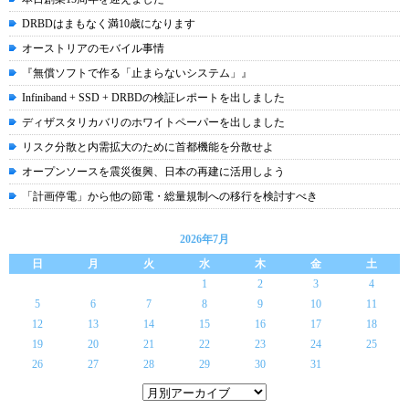
DRBDはまもなく満10歳になります
オーストリアのモバイル事情
『無償ソフトで作る「止まらないシステム」』
Infiniband + SSD + DRBDの検証レポートを出しました
ディザスタリカバリのホワイトペーパーを出しました
リスク分散と内需拡大のために首都機能を分散せよ
オープンソースを震災復興、日本の再建に活用しよう
「計画停電」から他の節電・総量規制への移行を検討すべき
2026年7月
日
月
火
水
木
金
土
1
2
3
4
5
6
7
8
9
10
11
12
13
14
15
16
17
18
19
20
21
22
23
24
25
26
27
28
29
30
31