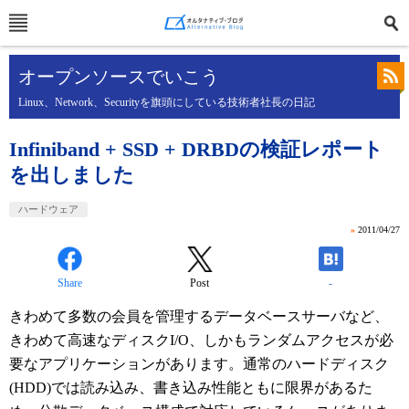
オープンソースでいこう
Linux、Network、Securityを旗頭にしている技術者社長の日記
Infiniband + SSD + DRBDの検証レポート
を出しました
ハードウェア
»
2011/04/27
Share
Post
-
きわめて多数の会員を管理するデータベースサーバなど、
きわめて高速なディスクI/O、しかもランダムアクセスが必
要なアプリケーションがあります。通常のハードディスク
(HDD)では読み込み、書き込み性能ともに限界があるた