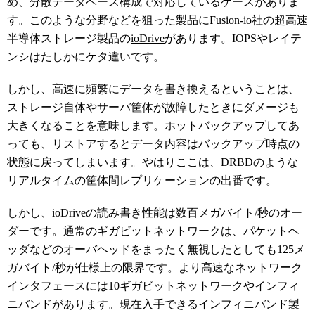
め、分散データベース構成で対応しているケースがありま
す。このような分野などを狙った製品にFusion-io社の超高速
半導体ストレージ製品の
ioDrive
があります。IOPSやレイテ
ンシはたしかにケタ違いです。
しかし、高速に頻繁にデータを書き換えるということは、
ストレージ自体やサーバ筐体が故障したときにダメージも
大きくなることを意味します。ホットバックアップしてあ
っても、リストアするとデータ内容はバックアップ時点の
状態に戻ってしまいます。やはりここは、
DRBD
のような
リアルタイムの筐体間レプリケーションの出番です。
しかし、ioDriveの読み書き性能は数百メガバイト/秒のオー
ダーです。通常のギガビットネットワークは、パケットヘ
ッダなどのオーバヘッドをまったく無視したとしても125メ
ガバイト/秒が仕様上の限界です。より高速なネットワーク
インタフェースには10ギガビットネットワークやインフィ
ニバンドがあります。現在入手できるインフィニバンド製