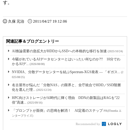
す。
久保 元治
2011/04/27 19:12:06
関連記事＆ブログエントリー
AI推論需要の急拡大がHDDからSSDへの本格的な移行を加速
(2025/10/24)
今騒がれているAIデータセンターとはいったい何なのか?!! 10分でわ
かるAIデ...
(2026/08/08)
NVIDIA、分散データセンターを結ぶSpectrum-XGS発表 ― 「ギガス...
(2
025/08/25)
名古屋市が悩んだ「分散NAS」の限界と、全庁統合でHDD／SSD階層
化を選んだ理...
(2025/12/24)
HPC向けストレージがAI時代に輝く理由 DDNの新製品はRAGを“22
倍”高速...
(2025/09/16)
「プロンプトが面倒」の悲鳴を解消！ AI定着のステップ
PR(ITmedia エ
ンタープライズ)
Recommended by