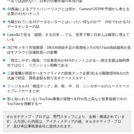
一言では語れない、日本の労働市場の本当の姿
AI推論によるプライバシーリスクとは何か、Gartnerの2029年予測から考える
企業のAIガバナンス
今騒がれているAIデータセンターとはいったい何なのか?!! 10分でわかるAI
データセンターの話
LinkedInで見る「鎖国」する日本 ― でも、世界で輝く日本人は確実に増えて
いる
2027年メモリ市場展望：DRAM供給不足の長期化とNAND Flash供給緩和が及
ぼすクラウド設備投資への影響
「両立しやすい職場」で定着意向が44.9ポイント上がる----両立支援は福利厚
生ではなく、リテンション戦略である
三菱電機が買収すべきウクライナの防衛テック企業3社をAI駆動型M&Aの方
法論で特定、買収金額を割り出すケーススタディ
フィジカルAI「物流テック」米、欧、中、日、シンガポールのユースケース
とプレイヤーまとめ
割と知られていないYouTube事業の実態〜KPIや売上高など世界規模で今の
YouTubeを理解する〜
オルタナティブ・ブログは、専門スタッフにより、企画・構成されていま
す。入力頂いた内容は、アイティメディアの他、オルタナティブ・ブロ
グ、及び本記事執筆会社に提供されます。