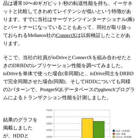
品は通常10〜40ギガビット/秒の転送性能を持ち、イーサネ
ットと比較してきわめてレイテンシが低いという特徴があ
ります。すでに当社はサーヴァンツインターナショナル(株)
とパートナーになっていることもあって、同社が取り扱っ
ておられるMellanox社の
ConnectX
は以前検証したことがあ
ります。
そこで、当社の社員がioDriveとConnectXを組み合わせたと
きのDRBDのレプリケーション性能を調べてみました。
ioDriveを単体で使った場合(非同期)と、ioDrive同士をDRBD
で完全同期させた場合(同期)、そしてHDDについても同様
の2パターンで、PostgreSQLデータベースのpgbenchプログラ
ムによるトランザクション性能を計測しました。
結果のグラフを
掲載しました
が、HDDと