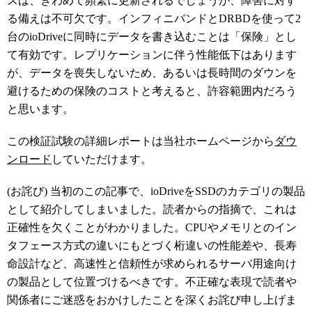
スは、きわめて頻繁に更新されるでしょうが、障害に対す
る備えは不可欠です。インフィニバンドとDRBDを使って2
台のioDriveに同時にデータを書き込むことは「保険」とし
て有効です。レプリケーションに伴う性能低下はあります
が、データを喪失しないため、あるいは長時間のダウンを
避けるための保険のコストと考えると、許容範囲内だろう
と思います。
この検証試験の詳細レポートは当社ホームページから
ダウ
ンロード
していただけます。
(お詫び) 当初のこの記事で、ioDriveをSSDのカテゴリの製品
として紹介してしまいました。読者からの指摘で、これは
正確性を欠くことがわかりました。CPUやメモリとのイン
タフェース方式の違いにもとづく桁違いの性能差や、長寿
命設計など、高速性と信頼性が求められるサーバ用途向け
の製品として位置づけるべきです。不正確な表現で読者や
関係者にご迷惑をおかけしたことを深くお詫び申し上げま