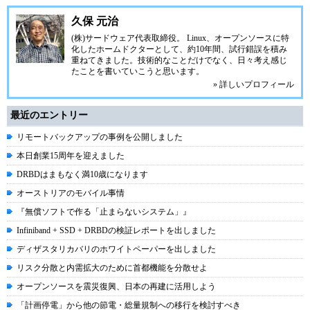
久保 元治
(株)サードウェア代表取締役。 Linux、オープンソースに特
化したホームドクターとして、約10年間、試行錯誤を積み
重ねてきました。技術的なことだけでなく、日々考え感じ
たことを書いていこうと思います。
» 詳しいプロフィール
最近のエントリー
リモートバックアップの事例を公開しました
本日創業15周年を迎えました
DRBDはまもなく満10歳になります
オーストリアのモバイル事情
『無償ソフトで作る「止まらないシステム」』
Infiniband + SSD + DRBDの検証レポートを出しました
ディザスタリカバリのホワイトペーパーを出しました
リスク分散と内需拡大のために首都機能を分散せよ
オープンソースを震災復興、日本の再建に活用しよう
「計画停電」から他の節電・総量規制への移行を検討すべき