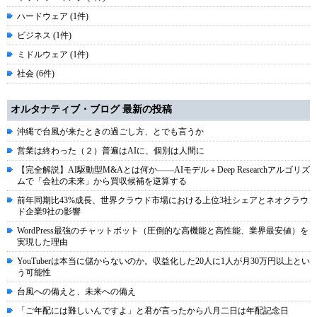
ハードウェア (1件)
ビジネス (1件)
ミドルウェア (1件)
社会 (6件)
オルタナティブ・ブログ 最新の投稿
沖縄で台風が来たときの過ごし方、とでも言うか
営業は終わった（２）普遍はAIに、個別は人間に
【完全解説】AI駆動型M&Aとは何か――AIモデル＋Deep Researchアルゴリズ
ムで「会社の未来」から買収候補を逆算する
前年同期比43%成長、世界クラウド市場における上位3社シェアとネオクラウ
ド企業9社の影響
WordPress最強のチャットボット（圧倒的な高機能と高性能、業界最安値）を
実現した理由
YouTuberは本当に儲からないのか。収益化した20人に1人が月30万円以上とい
う可能性
台風への備えと、未来への備え
「ご年配には難しいんですよ」と君が言ったから八月二日は年配記念日