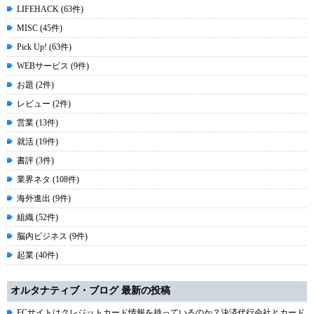
LIFEHACK (63件)
MISC (45件)
Pick Up! (63件)
WEBサービス (9件)
お題 (2件)
レビュー (2件)
営業 (13件)
就活 (19件)
書評 (3件)
業界ネタ (108件)
海外進出 (9件)
組織 (52件)
脳内ビジネス (9件)
起業 (40件)
オルタナティブ・ブログ 最新の投稿
ECサイトはクレジットカード情報を持っているのか？決済代行会社とカード