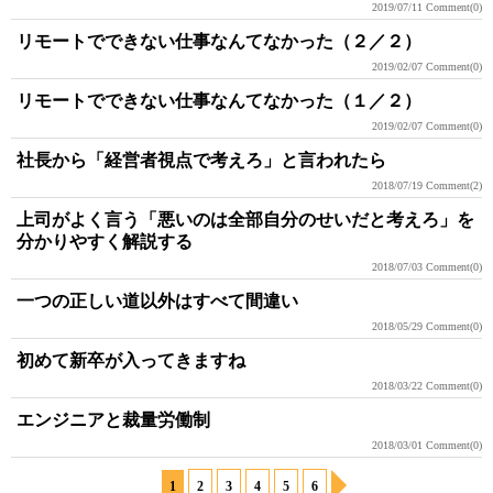
2019/07/11
Comment(0)
リモートでできない仕事なんてなかった（２／２）
2019/02/07
Comment(0)
リモートでできない仕事なんてなかった（１／２）
2019/02/07
Comment(0)
社長から「経営者視点で考えろ」と言われたら
2018/07/19
Comment(2)
上司がよく言う「悪いのは全部自分のせいだと考えろ」を
分かりやすく解説する
2018/07/03
Comment(0)
一つの正しい道以外はすべて間違い
2018/05/29
Comment(0)
初めて新卒が入ってきますね
2018/03/22
Comment(0)
エンジニアと裁量労働制
2018/03/01
Comment(0)
1
2
3
4
5
6