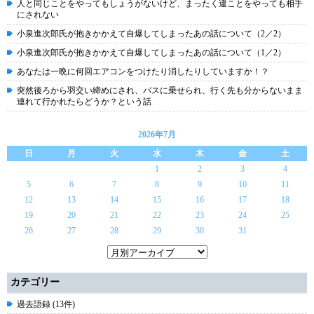
人と同じことをやってもしょうがないけど、まったく違ことをやっても相手
にされない
小泉進次郎氏が抱きかかえて自爆してしまったあの話について（2／2）
小泉進次郎氏が抱きかかえて自爆してしまったあの話について（1／2）
あなたは一晩に何回エアコンをつけたり消したりしていますか！？
突然後ろから羽交い締めにされ、バスに乗せられ、行く先も分からないまま
連れて行かれたらどうか？という話
2026年7月
日
月
火
水
木
金
土
1
2
3
4
5
6
7
8
9
10
11
12
13
14
15
16
17
18
19
20
21
22
23
24
25
26
27
28
29
30
31
カテゴリー
過去語録 (13件)