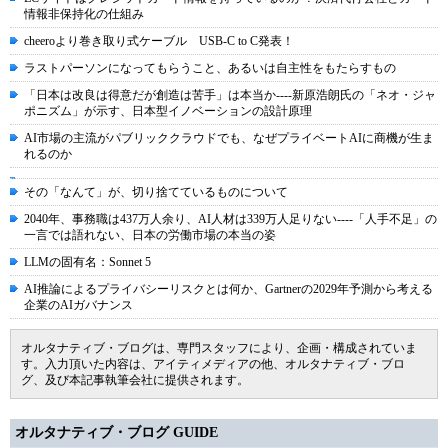
情報非保持化の仕組み
cheeroより巻き取り式ケーブル USB-C to C発表！
ラストパーソンになってもらうこと、あるいは自主性をもたらすもの
「日本は改良は得意だが創造は苦手」は本当か----新原浩朗氏の「ネオ・ジャ
ポニズム」が示す、日本型イノベーションの設計原理
AI市場の主流がパブリッククラウドでも、なぜプライベートAIに商機が生ま
れるのか
その「なんて」が、切り捨てているものについて
2040年、事務職は437万人余り、AI人材は339万人足りない----「人手不足」の
一言では語れない、日本の労働市場の本当の姿
LLMの固有名：Sonnet 5
AI推論によるプライバシーリスクとは何か、Gartnerの2029年予測から考える
企業のAIガバナンス
オルタナティブ・ブログは、専門スタッフにより、企画・構成されていま
す。入力頂いた内容は、アイティメディアの他、オルタナティブ・ブロ
グ、及び本記事執筆会社に提供されます。
オルタナティブ・ブログ GUIDE