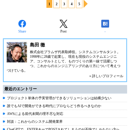
1
2
3
4
5
Share
Post
-
島田 徹
株式会社プラムザ代表取締役。システムコンサルタント。
1998年に28歳で起業し、現在も現役のシステムエンジニ
ア、コンサルトとして、ものづくりの第一線で活躍しつ
つ、これからのエンジニアリングのあり方について考えつ
づけている。
» 詳しいプロフィール
最近のエントリー
プロジェクト単体の予実管理ができるソリューションは結構少ない
誰でもAIで開発ができる時代にプロならどう作るべきなのか
AWSによる前代未聞の理不尽な対応
対談：これからのシステム開発業界
ChatGPTで、ENTERキーでPOSTされてしまうのが不快でしかたない方へ