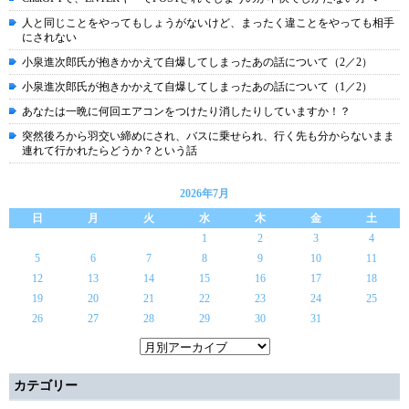
人と同じことをやってもしょうがないけど、まったく違ことをやっても相手
にされない
小泉進次郎氏が抱きかかえて自爆してしまったあの話について（2／2）
小泉進次郎氏が抱きかかえて自爆してしまったあの話について（1／2）
あなたは一晩に何回エアコンをつけたり消したりしていますか！？
突然後ろから羽交い締めにされ、バスに乗せられ、行く先も分からないまま
連れて行かれたらどうか？という話
2026年7月
日
月
火
水
木
金
土
1
2
3
4
5
6
7
8
9
10
11
12
13
14
15
16
17
18
19
20
21
22
23
24
25
26
27
28
29
30
31
カテゴリー