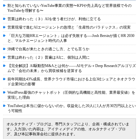
割と知られていないYouTube事業の実態〜KPIや売上高など世界規模で今の
YouTubeを理解する〜
営業は終わった（３）AIを使う者だけが、利他に立てる
営業現場で進むAIエージェントの急増と「生産性のパラドックス」の現実
「巨大な万能HRエージェント」は必ず失敗する----Josh Bersinが描くHR 2030
と、マルチエージェント時代の人事
沖縄で台風が来たときの過ごし方、とでも言うか
営業は終わった（２）普遍はAIに、個別は人間に
【完全解説】AI駆動型M&Aとは何か――AIモデル＋Deep Researchアルゴリズ
ムで「会社の未来」から買収候補を逆算する
前年同期比43%成長、世界クラウド市場における上位3社シェアとネオクラウ
ド企業9社の影響
WordPress最強のチャットボット（圧倒的な高機能と高性能、業界最安値）を
実現した理由
YouTuberは本当に儲からないのか。収益化した20人に1人が月30万円以上とい
う可能性
オルタナティブ・ブログは、専門スタッフにより、企画・構成されていま
す。入力頂いた内容は、アイティメディアの他、オルタナティブ・ブロ
グ、及び本記事執筆会社に提供されます。