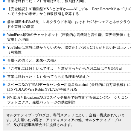
営業は終わった（２）普遍はAIに、個別は人間に
【完全解説】AI駆動型M&Aとは何か――AIモデル＋Deep Researchアルゴリズ
ムで「会社の未来」から買収候補を逆算する
前年同期比43%成長、世界クラウド市場における上位3社シェアとネオクラウ
ド企業9社の影響
WordPress最強のチャットボット（圧倒的な高機能と高性能、業界最安値）を
実現した理由
YouTuberは本当に儲からないのか。収益化した20人に1人が月30万円以上とい
う可能性
台風への備えと、未来への備え
「ご年配には難しいんですよ」と君が言ったから八月二日は年配記念日
営業は終わった（１）会ってもらえる理由が消えた
スペースXの宇宙AIデータセンター用衛星Starmind（最終的に百万基規模）に
はNVIDIAのVera Rubin NVL72が搭載される！
NVIDIAとBroadcomのCPOスイッチ量産で顕在化する光エンジン、シリコン
フォトニクス、先端パッケージの供給制約
オルタナティブ・ブログは、専門スタッフにより、企画・構成されていま
す。入力頂いた内容は、アイティメディアの他、オルタナティブ・ブロ
グ、及び本記事執筆会社に提供されます。