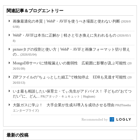
関連記事＆ブログエントリー
画像最適化の本質｜WebP・AVIFを使うべき場面と使わない判断
(2026/0
6/08)
WebP・AVIFは本当に正解か｜軽さと引き換えに失われるもの
(2026/05/1
8)
pictureタグの役割と使い方｜WebP・AVIFと画像フォーマット切り替え
の...
(2026/05/04)
MongoDBサーバに情報漏えいの脆弱性 広範囲に影響が及ぶ可能性
(20
26/01/09)
ZIPファイルの“ちょっとした細工”で検知停止 EDRも見逃す可能性
(20
26/03/13)
いま最も相談したい保育士・てぃ先生がアドバイス！ 子どもの“おてつ
だい”に、どん...
PR(アタック・キュキュット｜Hugkum)
大阪ガスに学ぶ！ 大手企業が生成AI導入を成功させる理由
PR(ITmedia
エンタープライズ)
Recommended by
最新の投稿