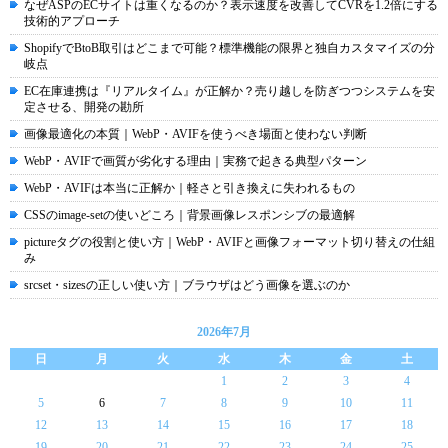
なぜASPのECサイトは重くなるのか？表示速度を改善してCVRを1.2倍にする
技術的アプローチ
ShopifyでBtoB取引はどこまで可能？標準機能の限界と独自カスタマイズの分
岐点
EC在庫連携は『リアルタイム』が正解か？売り越しを防ぎつつシステムを安
定させる、開発の勘所
画像最適化の本質｜WebP・AVIFを使うべき場面と使わない判断
WebP・AVIFで画質が劣化する理由｜実務で起きる典型パターン
WebP・AVIFは本当に正解か｜軽さと引き換えに失われるもの
CSSのimage-setの使いどころ｜背景画像レスポンシブの最適解
pictureタグの役割と使い方｜WebP・AVIFと画像フォーマット切り替えの仕組
み
srcset・sizesの正しい使い方｜ブラウザはどう画像を選ぶのか
2026年7月
日
月
火
水
木
金
土
1
2
3
4
5
6
7
8
9
10
11
12
13
14
15
16
17
18
19
20
21
22
23
24
25