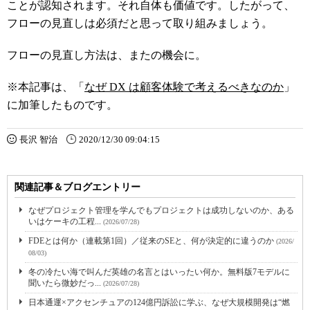
ことが認知されます。それ自体も価値です。したがって、
フローの見直しは必須だと思って取り組みましょう。
フローの見直し方法は、またの機会に。
※本記事は、「
なぜ DX は顧客体験で考えるべきなのか
」
に加筆したものです。
長沢 智治
2020/12/30 09:04:15
関連記事＆ブログエントリー
なぜプロジェクト管理を学んでもプロジェクトは成功しないのか、ある
いはケーキの工程...
(2026/07/28)
FDEとは何か（連載第1回）／従来のSEと、何が決定的に違うのか
(2026/
08/03)
冬の冷たい海で叫んだ英雄の名言とはいったい何か。無料版7モデルに
聞いたら微妙だっ...
(2026/07/28)
日本通運×アクセンチュアの124億円訴訟に学ぶ、なぜ大規模開発は“燃