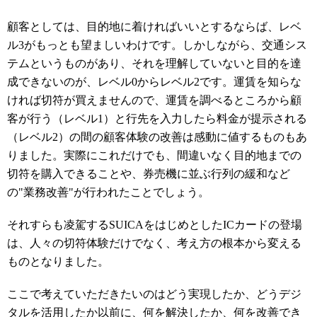
顧客としては、目的地に着ければいいとするならば、レベ
ル3がもっとも望ましいわけです。しかしながら、交通シス
テムというものがあり、それを理解していないと目的を達
成できないのが、レベル0からレベル2です。運賃を知らな
ければ切符が買えませんので、運賃を調べるところから顧
客が行う（レベル1）と行先を入力したら料金が提示される
（レベル2）の間の顧客体験の改善は感動に値するものもあ
りました。実際にこれだけでも、間違いなく目的地までの
切符を購入できることや、券売機に並ぶ行列の緩和など
の"業務改善"が行われたことでしょう。
それすらも凌駕するSUICAをはじめとしたICカードの登場
は、人々の切符体験だけでなく、考え方の根本から変える
ものとなりました。
ここで考えていただきたいのはどう実現したか、どうデジ
タルを活用したか以前に、何を解決したか、何を改善でき