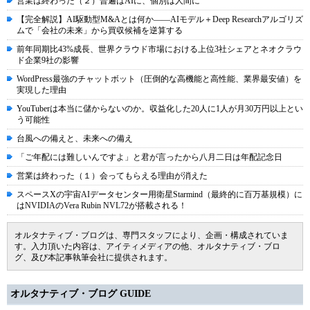
営業は終わった（２）普遍はAIに、個別は人間に
【完全解説】AI駆動型M&Aとは何か――AIモデル＋Deep Researchアルゴリズ
ムで「会社の未来」から買収候補を逆算する
前年同期比43%成長、世界クラウド市場における上位3社シェアとネオクラウ
ド企業9社の影響
WordPress最強のチャットボット（圧倒的な高機能と高性能、業界最安値）を
実現した理由
YouTuberは本当に儲からないのか。収益化した20人に1人が月30万円以上とい
う可能性
台風への備えと、未来への備え
「ご年配には難しいんですよ」と君が言ったから八月二日は年配記念日
営業は終わった（１）会ってもらえる理由が消えた
スペースXの宇宙AIデータセンター用衛星Starmind（最終的に百万基規模）に
はNVIDIAのVera Rubin NVL72が搭載される！
オルタナティブ・ブログは、専門スタッフにより、企画・構成されていま
す。入力頂いた内容は、アイティメディアの他、オルタナティブ・ブロ
グ、及び本記事執筆会社に提供されます。
オルタナティブ・ブログ GUIDE