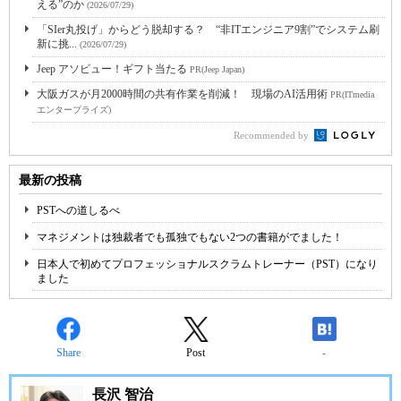
える”のか
(2026/07/29)
「SIer丸投げ」からどう脱却する？ “非ITエンジニア9割”でシステム刷
新に挑...
(2026/07/29)
Jeep アソビュー！ギフト当たる
PR(Jeep Japan)
大阪ガスが月2000時間の共有作業を削減！ 現場のAI活用術
PR(ITmedia
エンタープライズ)
Recommended by
最新の投稿
PSTへの道しるべ
マネジメントは独裁者でも孤独でもない2つの書籍がでました！
日本人で初めてプロフェッショナルスクラムトレーナー（PST）になり
ました
Share
Post
-
長沢 智治