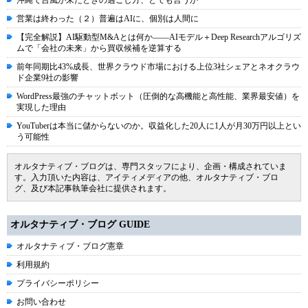
沖縄で台風が来たときの過ごし方、とでも言うか
営業は終わった（２）普遍はAIに、個別は人間に
【完全解説】AI駆動型M&Aとは何か――AIモデル＋Deep Researchアルゴリズ
ムで「会社の未来」から買収候補を逆算する
前年同期比43%成長、世界クラウド市場における上位3社シェアとネオクラウ
ド企業9社の影響
WordPress最強のチャットボット（圧倒的な高機能と高性能、業界最安値）を
実現した理由
YouTuberは本当に儲からないのか。収益化した20人に1人が月30万円以上とい
う可能性
オルタナティブ・ブログは、専門スタッフにより、企画・構成されていま
す。入力頂いた内容は、アイティメディアの他、オルタナティブ・ブロ
グ、及び本記事執筆会社に提供されます。
オルタナティブ・ブログ GUIDE
オルタナティブ・ブログ憲章
利用規約
プライバシーポリシー
お問い合わせ