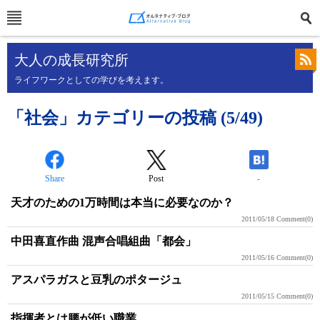
大人の成長研究所
ライフワークとしての学びを考えます。
「社会」カテゴリーの投稿 (5/49)
Share
Post
-
天才のための1万時間は本当に必要なのか？
2011/05/18
Comment(0)
中田喜直作曲 混声合唱組曲「都会」
2011/05/16
Comment(0)
アスパラガスと豆乳のポタージュ
2011/05/15
Comment(0)
指揮者とは腰が低い職業