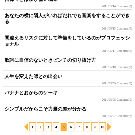
2011/05/14
Comment(0)
あなたの横に隣人がいればだれでも音楽をすることができ
る
2011/05/13
Comment(0)
間違えるリスクに対して準備をしているのがプロフェッシ
ョナル
2011/05/11
Comment(0)
歌詞に自信のないときピンチの切り抜け方
2011/05/10
Comment(0)
人生を変えた師との出会い
2011/05/09
Comment(0)
バナナとおからのケーキ
2011/05/08
Comment(0)
シンプルだからこそ力量の差が分かる
2011/05/07
Comment(2)
1
2
3
4
5
6
7
8
9
10