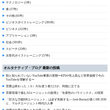
テクノロジー (1件)
食 (27件)
その他 (61件)
ビジネスボイストレーニング (391件)
ビジネス (222件)
アプリケーション (3件)
社会 (501件)
スピーチ (23件)
次世代ボイストレーニング (57件)
オルタナティブ・ブログ 最新の投稿
割と知られていないYouTube事業の実態〜KPIや売上高など世界規模で今の
YouTubeを理解する〜
営業は終わった（３）AIを使う者だけが、利他に立てる
営業現場で進むAIエージェントの急増と「生産性のパラドックス」の現実
「巨大な万能HRエージェント」は必ず失敗する----Josh Bersinが描くHR 2030
と、マルチエージェント時代の人事