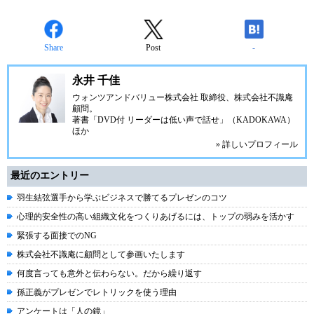
Share
Post
-
永井 千佳
ウォンツアンドバリュー株式会社 取締役、株式会社不識庵
顧問。
著書「DVD付 リーダーは低い声で話せ」（KADOKAWA）
ほか
» 詳しいプロフィール
最近のエントリー
羽生結弦選手から学ぶビジネスで勝てるプレゼンのコツ
心理的安全性の高い組織文化をつくりあげるには、トップの弱みを活かす
緊張する面接でのNG
株式会社不識庵に顧問として参画いたします
何度言っても意外と伝わらない。だから繰り返す
孫正義がプレゼンでレトリックを使う理由
アンケートは「人の鏡」