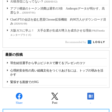
AI依存症になってない？
(2026/03/12)
アプリ構築のトークン消費は通常の3倍 Anthropicデータが明かす、高
度なタ...
(2026/07/01)
ChatGPTの会話を盗む悪質Chrome拡張機能 約90万人がダウンロード済
み
(2026/01/09)
大阪ガスに学ぶ！ 大手企業が生成AI導入を成功させる理由
PR(ITmedia
エンタープライズ)
Recommended by
最新の投稿
羽生結弦選手から学ぶビジネスで勝てるプレゼンのコツ
心理的安全性の高い組織文化をつくりあげるには、トップの弱みを活
かす
緊張する面接でのNG
Share
Post
-