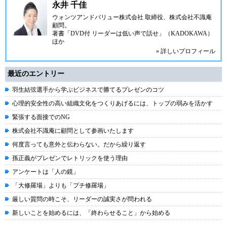
永井 千佳
ウォンツアンドバリュー株式会社 取締役、株式会社不識庵
顧問。
著書「DVD付 リーダーは低い声で話せ」（KADOKAWA）
ほか
» 詳しいプロフィール
最近のエントリー
羽生結弦選手から学ぶビジネスで勝てるプレゼンのコツ
心理的安全性の高い組織文化をつくりあげるには、トップの弱みを活かす
緊張する面接でのNG
株式会社不識庵に顧問として参画いたします
何度言っても意外と伝わらない。だから繰り返す
孫正義がプレゼンでレトリックを使う理由
アンケートは「人の鏡」
「大修羅場」よりも「プチ修羅場」
厳しい質問の時こそ、リーダーの誠実さが問われる
新しいことを始めるには、「終わらせること」から始める