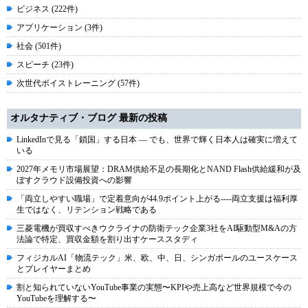
ビジネス (222件)
アプリケーション (3件)
社会 (501件)
スピーチ (23件)
次世代ボイストレーニング (57件)
オルタナティブ・ブログ 最新の投稿
LinkedInで見る「鎖国」する日本 ― でも、世界で輝く日本人は確実に増えて
いる
2027年メモリ市場展望：DRAM供給不足の長期化とNAND Flash供給緩和が及
ぼすクラウド設備投資への影響
「両立しやすい職場」で定着意向が44.9ポイント上がる----両立支援は福利厚
生ではなく、リテンション戦略である
三菱電機が買収すべきウクライナの防衛テック企業3社をAI駆動型M&Aの方
法論で特定、買収金額を割り出すケーススタディ
フィジカルAI「物流テック」米、欧、中、日、シンガポールのユースケース
とプレイヤーまとめ
割と知られていないYouTube事業の実態〜KPIや売上高など世界規模で今の
YouTubeを理解する〜