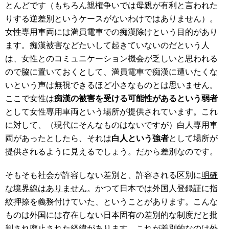
とんどです（もちろん親権争いでは母親が有利と言われた
りする逆差別というケースがないわけではありません）。
女性専用車両には満員電車での痴漢除けという目的があり
ます。痴漢被害などたいして起きていないのだという人
は、女性とのコミュニケーション機会が乏しいと思われる
ので脇に置いておくとして、満員電車で痴漢に遭いたくな
いという声は無視できるほど小さなものとは思いません。
ここで女性は
痴漢の被害を受ける可能性があるという弱者
として女性専用車両という場所が提供されています。これ
に対して、（現代にそんなものはないですが）白人専用車
両があったとしたら、それは
白人という強者
として場所が
提供されるように見えるでしょう。だから差別なのです。
そもそも社会が許容しない差別と、許容される区別に
明確
な境界線はありません
。かつて日本では外国人登録証に指
紋押捺を義務付けていた、ということがあります。こんな
ものは外国には存在しない日本固有の差別的な制度だと批
判され廃止された経緯があります。これが差別的なのは外