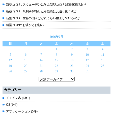
新型コロナ: スウェーデンに学ぶ新型コロナ対策※追記あり
新型コロナ: 規制を解除したら経済は元通り動くのか
新型コロナ: 世界の国々はどれくらい検査しているのか
新型コロナ: お詫びとお願い
2026年7月
日
月
火
水
木
金
土
1
2
3
4
5
6
7
8
9
10
11
12
13
14
15
16
17
18
19
20
21
22
23
24
25
26
27
28
29
30
31
カテゴリー
ドメイン名 (13件)
OS (1件)
アプリケーション (5件)