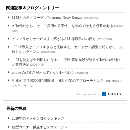
関連記事＆ブログエントリー
LLMとのモノローグ：Tomorrow Never Knows
(2025/08/16)
AI時代だからこそ、「採用の公平性」を改めて考える必要がある
(2026/0
6/03)
インフラからサービスまで広がるAI主導権争いの行方
(2025/10/10)
「ERP導入はイジりすぎると失敗する」ガートナー調査で明らかに 失
敗しないライン...
(2026/04/08)
「AIを使えば全員同じになる」 羽生善治九段が語るAI時代の差別化
と意思決定
(2026/04/24)
arrowsの頑丈さがとんでもないレベルに
PR(arrows)
生成AIで月間2000時間削減 成功企業のアプローチとは？
PR(ITmedia エ
ンタープライズ)
Recommended by
最新の投稿
2020年のドメイン取引ランキング
新型コロナ：孤立するスウェーデン