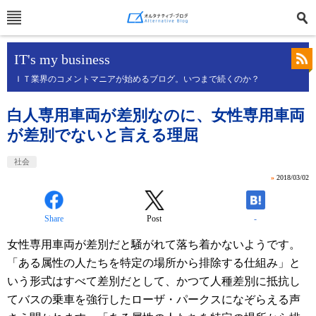
IT's my business
ＩＴ業界のコメントマニアが始めるブログ。いつまで続くのか？
白人専用車両が差別なのに、女性専用車両
が差別でないと言える理屈
社会
»
2018/03/02
Share
Post
-
女性専用車両が差別だと騒がれて落ち着かないようです。
「ある属性の人たちを特定の場所から排除する仕組み」と
いう形式はすべて差別だとして、かつて人種差別に抵抗し
てバスの乗車を強行したローザ・パークスになぞらえる声