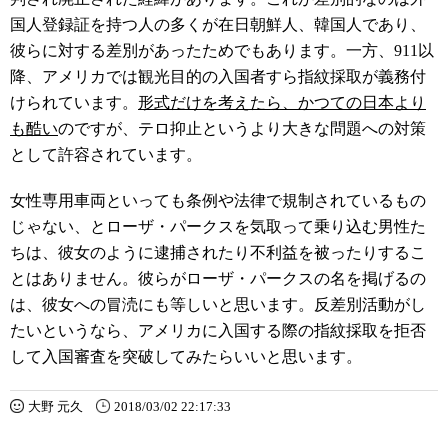
国人登録証を持つ人の多くが在日朝鮮人、韓国人であり、
彼らに対する差別があったためでもあります。一方、911以
降、アメリカでは観光目的の入国者すら指紋採取が義務付
けられています。
形式だけを考えたら、かつての日本より
も酷い
のですが、テロ抑止というより大きな問題への対策
として許容されています。
女性専用車両といっても条例や法律で規制されているもの
じゃない、とローザ・パークスを気取って乗り込む男性た
ちは、彼女のように逮捕されたり不利益を被ったりするこ
とはありません。彼らがローザ・パークスの名を掲げるの
は、彼女への冒涜にも等しいと思います。反差別活動がし
たいというなら、アメリカに入国する際の指紋採取を拒否
して入国審査を突破してみたらいいと思います。
大野 元久
2018/03/02 22:17:33