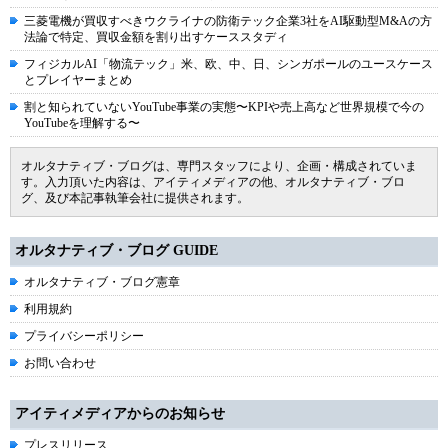
三菱電機が買収すべきウクライナの防衛テック企業3社をAI駆動型M&Aの方
法論で特定、買収金額を割り出すケーススタディ
フィジカルAI「物流テック」米、欧、中、日、シンガポールのユースケース
とプレイヤーまとめ
割と知られていないYouTube事業の実態〜KPIや売上高など世界規模で今の
YouTubeを理解する〜
オルタナティブ・ブログは、専門スタッフにより、企画・構成されていま
す。入力頂いた内容は、アイティメディアの他、オルタナティブ・ブロ
グ、及び本記事執筆会社に提供されます。
オルタナティブ・ブログ GUIDE
オルタナティブ・ブログ憲章
利用規約
プライバシーポリシー
お問い合わせ
アイティメディアからのお知らせ
プレスリリース