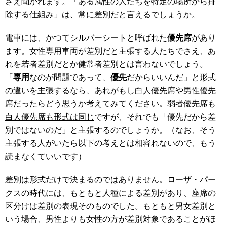
さえ聞かれます。「
ある属性の人たちを特定の場所から排
除する仕組み
」は、常に差別だと言えるでしょうか。
電車には、かつてシルバーシートと呼ばれた
優先席
があり
ます。女性専用車両が差別だと主張する人たちでさえ、あ
れを若者差別だとか健常者差別とは言わないでしょう。
「
専用
なのが問題であって、
優先
だからいいんだ」と形式
の違いを主張するなら、あれがもし白人優先席や男性優先
席だったらどう思うか考えてみてください。
弱者優先席も
白人優先席も形式は同じ
ですが、それでも「優先だから差
別ではないのだ」と主張するのでしょうか。（なお、そう
主張する人がいたら以下の考えとは相容れないので、もう
読まなくていいです）
差別は形式だけで決まるのではありません
。ローザ・パー
クスの時代には、もともと人種による差別があり、座席の
区分けは差別の表現そのものでした。もともと男女差別と
いう場合、男性よりも女性の方が差別対象であることがほ