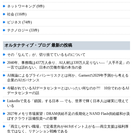
ネットワーキング (9件)
社会 (116件)
ビジネス (74件)
テクノロジー (33件)
オルタナティブ・ブログ 最新の投稿
その「なんて」が、切り捨てているものについて
2040年、事務職は437万人余り、AI人材は339万人足りない----「人手不足」の
一言では語れない、日本の労働市場の本当の姿
AI推論によるプライバシーリスクとは何か、Gartnerの2029年予測から考える
企業のAIガバナンス
今騒がれているAIデータセンターとはいったい何なのか?!! 10分でわかるAI
データセンターの話
LinkedInで見る「鎖国」する日本 ― でも、世界で輝く日本人は確実に増えて
いる
2027年メモリ市場展望：DRAM供給不足の長期化とNAND Flash供給緩和が及
ぼすクラウド設備投資への影響
「両立しやすい職場」で定着意向が44.9ポイント上がる----両立支援は福利厚
生ではなく、リテンション戦略である