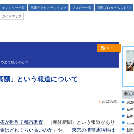
エントリー一覧
月間アクセスランキング
ブロガー一覧
月間ブロガーベスト30
ガイドマップ
RSS
いつまで続くのか？
高額」という報道について
最近
»
2012/09/01
20
新型
新型
省が世界７都市調査
」（産経新聞）という報道があり
Zoo
金はどれくらい高いのか
」や「
「東京の携帯通話料は
新型