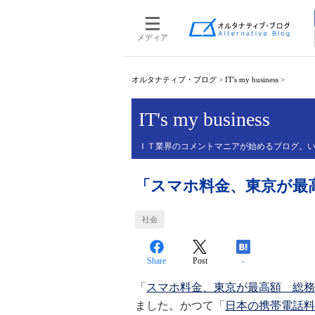
メディア
オルタナティブ・ブログ
>
IT's my business
>
IT's my business
ＩＴ業界のコメントマニアが始めるブログ。
「スマホ料金、東京が最
社会
Share
Post
-
「
スマホ料金、東京が最高額 総務
ました。かつて「
日本の携帯電話料