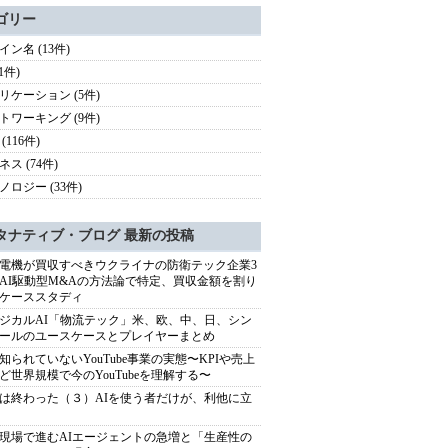
ゴリー
イン名 (13件)
(1件)
リケーション (5件)
トワーキング (9件)
(116件)
ス (74件)
ノロジー (33件)
タナティブ・ブログ 最新の投稿
電機が買収すべきウクライナの防衛テック企業3
AI駆動型M&Aの方法論で特定、買収金額を割り
ケーススタディ
ジカルAI「物流テック」米、欧、中、日、シン
ールのユースケースとプレイヤーまとめ
知られていないYouTube事業の実態〜KPIや売上
ど世界規模で今のYouTubeを理解する〜
は終わった（３）AIを使う者だけが、利他に立
現場で進むAIエージェントの急増と「生産性の