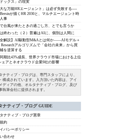
ドックス」の現実
大な万能HRエージェント」は必ず失敗する----
sh Bersinが描くHR 2030と、マルチエージェント時
人事
で台風が来たときの過ごし方、とでも言うか
は終わった（２）普遍はAIに、個別は人間に
全解説】AI駆動型M&Aとは何か――AIモデル＋
ep Researchアルゴリズムで「会社の未来」から買
補を逆算する
同期比43%成長、世界クラウド市場における上位
シェアとネオクラウド企業9社の影響
タナティブ・ブログは、専門スタッフにより、
・構成されています。入力頂いた内容は、アイ
メディアの他、オルタナティブ・ブログ、及び
事執筆会社に提供されます。
タナティブ・ブログ GUIDE
タナティブ・ブログ憲章
規約
イバシーポリシー
い合わせ