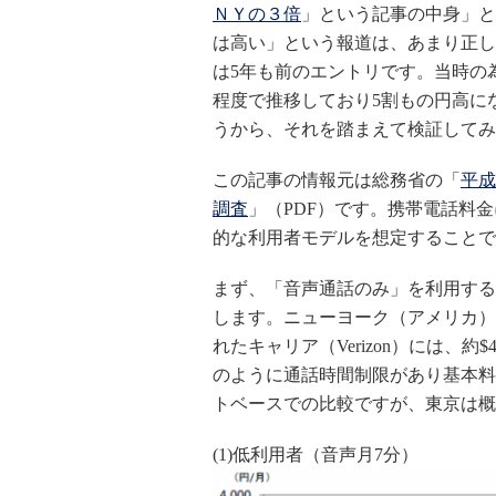
ＮＹの３倍
」という記事の中身」と
は高い」という報道は、あまり正し
は5年も前のエントリです。当時の為
程度で推移しており5割もの円高に
うから、それを踏まえて検証してみ
この記事の情報元は総務省の「
平成
調査
」（PDF）です。携帯電話料
的な利用者モデルを想定することで
まず、「音声通話のみ」を利用する
します。ニューヨーク（アメリカ）
れたキャリア（Verizon）には、約$4
のように通話時間制限があり基本料
トベースでの比較ですが、東京は概
(1)低利用者（音声月7分）