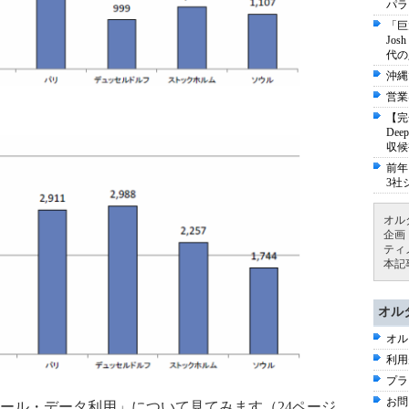
パラ
「巨
Jo
代の
沖縄
営業
【完
De
収候
前年
3社
オル
企画
ティ
本記
オル
オル
利用
プラ
お問
ール・データ利用」について見てみます（24ページ