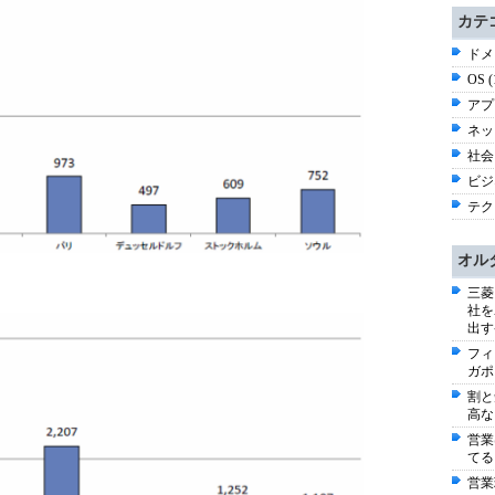
カテ
ドメ
OS 
アプ
ネッ
社会 
ビジネ
テク
オル
三菱
社を
出す
フィ
ガポ
割と
高な
営業
てる
営業