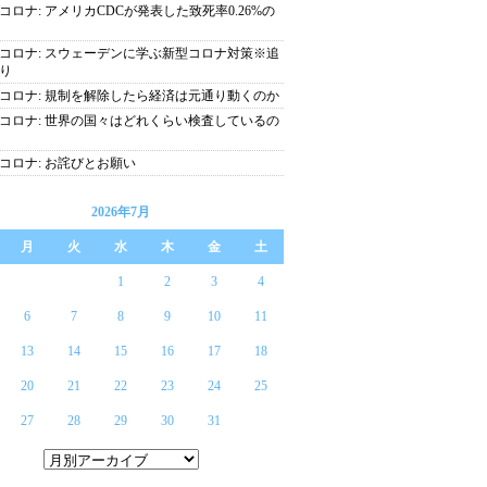
コロナ: アメリカCDCが発表した致死率0.26%の
コロナ: スウェーデンに学ぶ新型コロナ対策※追
り
コロナ: 規制を解除したら経済は元通り動くのか
コロナ: 世界の国々はどれくらい検査しているの
コロナ: お詫びとお願い
2026年7月
月
火
水
木
金
土
1
2
3
4
6
7
8
9
10
11
13
14
15
16
17
18
20
21
22
23
24
25
27
28
29
30
31