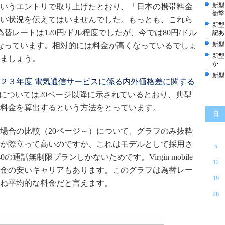
新型
いうエントリで取り上げたとおり、「日本の携帯料金
衝撃
い状況を伝えてはいませんでした。もっとも、これら
新型
替レートは120円/ドル程度でしたが、今では80円/ドル
記あ
新型
なっています。相対的には料金が高くなっているでしょ
新型
ましょう。
か
新型
２３年度 電気通信サービスに係る内外価格差に関する
金については20ページ以降に示されているとおり、典型
料金を算出するという方法をとっています。
日
場合の比較（20ページ～）について、グラフのみ抜粋
が際立って高いのですが、これはモデルとして採用さ
5
0の通話無制限プランしかないためです。Virgin mobile
12
金の安いキャリアもあります。このグラフは為替レー
19
ね平均的な料金だと言えます。
26