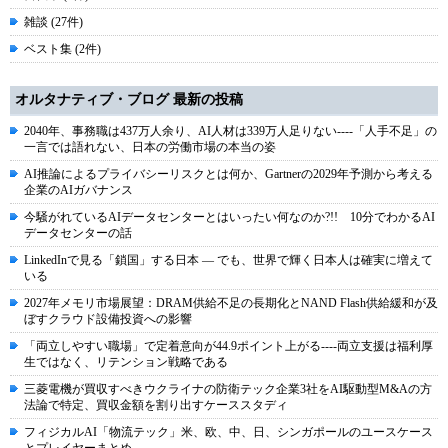
雑談 (27件)
ベスト集 (2件)
オルタナティブ・ブログ 最新の投稿
2040年、事務職は437万人余り、AI人材は339万人足りない----「人手不足」の
一言では語れない、日本の労働市場の本当の姿
AI推論によるプライバシーリスクとは何か、Gartnerの2029年予測から考える
企業のAIガバナンス
今騒がれているAIデータセンターとはいったい何なのか?!! 10分でわかるAI
データセンターの話
LinkedInで見る「鎖国」する日本 ― でも、世界で輝く日本人は確実に増えて
いる
2027年メモリ市場展望：DRAM供給不足の長期化とNAND Flash供給緩和が及
ぼすクラウド設備投資への影響
「両立しやすい職場」で定着意向が44.9ポイント上がる----両立支援は福利厚
生ではなく、リテンション戦略である
三菱電機が買収すべきウクライナの防衛テック企業3社をAI駆動型M&Aの方
法論で特定、買収金額を割り出すケーススタディ
フィジカルAI「物流テック」米、欧、中、日、シンガポールのユースケース