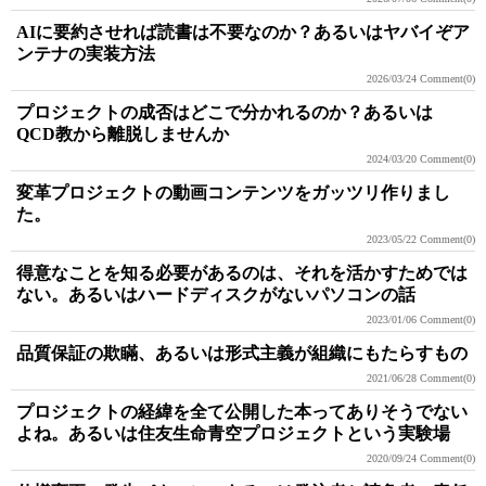
AIに要約させれば読書は不要なのか？あるいはヤバイぞア
ンテナの実装方法
2026/03/24
Comment(0)
プロジェクトの成否はどこで分かれるのか？あるいは
QCD教から離脱しませんか
2024/03/20
Comment(0)
変革プロジェクトの動画コンテンツをガッツリ作りまし
た。
2023/05/22
Comment(0)
得意なことを知る必要があるのは、それを活かすためでは
ない。あるいはハードディスクがないパソコンの話
2023/01/06
Comment(0)
品質保証の欺瞞、あるいは形式主義が組織にもたらすもの
2021/06/28
Comment(0)
プロジェクトの経緯を全て公開した本ってありそうでない
よね。あるいは住友生命青空プロジェクトという実験場
2020/09/24
Comment(0)