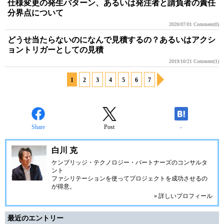
仕様変更の発生パターン、あるいは発注者と請負者の責任
分界点について
2020/07/01
Comment(0)
どうせ当たらないのになんで見積するの？あるいはアクシ
ョントリガーとしての見積
2019/10/21
Comment(1)
1
2
3
4
5
6
7
Share
Post
-
白川 克
ケンブリッジ・テクノロジー・パートナーズ
のコンサルタ
ント
ファシリテーションを使ってプロジェクトを成功させるの
が得意。
» 詳しいプロフィール
最近のエントリー