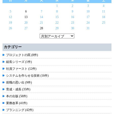
日
月
火
水
木
金
土
1
2
3
4
5
6
7
8
9
10
11
12
13
14
15
16
17
18
19
20
21
22
23
24
25
26
27
28
29
30
31
カテゴリー
プロジェクトの罠 (8件)
組長シリーズ (1件)
社員ファースト (12件)
システムを作らせる技術 (16件)
前職の思い出 (9件)
育成・成長 (35件)
本の出版 (58件)
業務改革 (41件)
プランニング (42件)