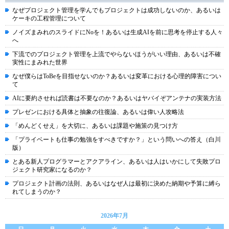
なぜプロジェクト管理を学んでもプロジェクトは成功しないのか、あるいは
ケーキの工程管理について
ノイズまみれのスライドにNoを！あるいは生成AIを前に思考を停止する人々
へ
下流でのプロジェクト管理を上流でやらないほうがいい理由、あるいは不確
実性にまみれた世界
なぜ僕らはToBeを目指せないのか？あるいは変革における心理的障害につい
て
AIに要約させれば読書は不要なのか？あるいはヤバイぞアンテナの実装方法
プレゼンにおける具体と抽象の往復論、あるいは偉い人攻略法
「めんどくせえ」を大切に、あるいは課題や施策の見つけ方
「プライベートも仕事の勉強をすべきですか？」という問いへの答え（白川
版）
とある新人プログラマーとアクアライン、あるいは人はいかにして失敗プロ
ジェクト研究家になるのか？
プロジェクト計画の法則、あるいはなぜ人は最初に決めた納期や予算に縛ら
れてしまうのか？
2026年7月