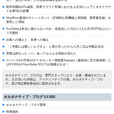
ムで「会社の未来」から買収候補を逆算する
前年同期比43%成長、世界クラウド市場における上位3社シェアとネオクラウ
ド企業9社の影響
WordPress最強のチャットボット（圧倒的な高機能と高性能、業界最安値）を
実現した理由
YouTuberは本当に儲からないのか。収益化した20人に1人が月30万円以上とい
う可能性
台風への備えと、未来への備え
「ご年配には難しいんですよ」と君が言ったから八月二日は年配記念日
営業は終わった（１）会ってもらえる理由が消えた
スペースXの宇宙AIデータセンター用衛星Starmind（最終的に百万基規模）に
はNVIDIAのVera Rubin NVL72が搭載される！
オルタナティブ・ブログは、専門スタッフにより、企画・構成されていま
す。入力頂いた内容は、アイティメディアの他、オルタナティブ・ブロ
グ、及び本記事執筆会社に提供されます。
オルタナティブ・ブログ GUIDE
オルタナティブ・ブログ憲章
利用規約