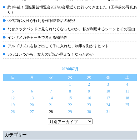
約1年後！国際園芸博覧会2027の会場近くに行ってきました（工事前の写真あ
り）
60代70代女性が行列を作る喫茶店の秘密
なぜクックパッドは見られなくなったのか。私が利用するシーンとその理由
インザメガチャーチで考える物語性
アルゴリズムを抜け出して手に入れた、物事を動かすヒント
SNSはいつから、友人の近況が見えなくなったのか
2026年7月
日
月
火
水
木
金
土
1
2
3
4
5
6
7
8
9
10
11
12
13
14
15
16
17
18
19
20
21
22
23
24
25
26
27
28
29
30
31
カテゴリー