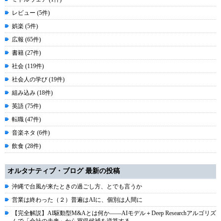
レビュー (5件)
娯楽 (5件)
広報 (65件)
書籍 (27件)
社会 (119件)
社会人の学び (19件)
組み込み (18件)
英語 (75件)
転職 (47件)
音楽ネタ (6件)
飲食 (28件)
オルタナティブ・ブログ 最新の投稿
沖縄で台風が来たときの過ごし方、とでも言うか
営業は終わった（２）普遍はAIに、個別は人間に
【完全解説】AI駆動型M&Aとは何か――AIモデル＋Deep Researchアルゴリズ