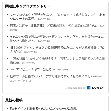
関連記事＆ブログエントリー
なぜプロジェクト管理を学んでもプロジェクトは成功しないのか、ある
いはケーキの工程...
(2026/07/28)
FDEとは何か（連載第1回）／従来のSEと、何が決定的に違うのか
(2026/
08/03)
冬の冷たい海で叫んだ英雄の名言とはいったい何か。無料版7モデルに
聞いたら微妙だっ...
(2026/07/28)
日本通運×アクセンチュアの124億円訴訟に学ぶ、なぜ大規模開発は“燃
える”のか
(2026/07/29)
「SIer丸投げ」からどう脱却する？ “非ITエンジニア9割”でシステム刷
新に挑...
(2026/07/29)
Jeep アソビュー！ギフト当たる
PR(Jeep Japan)
既存ツールは捨てない！ アプリ連携で防ぐ情報のサイロ化
PR(ITmedia
エンタープライズ)
Recommended by
最新の投稿
Peatixイベント主催者へのスパムメッセージに注意