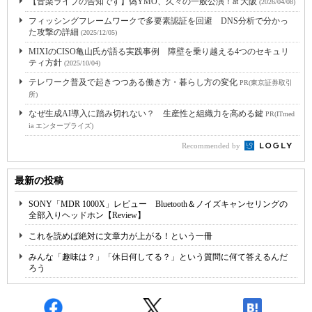
【音楽ライブの告知です】偽YMO、久々の一般公演！at 大阪
(2026/04/08)
フィッシングフレームワークで多要素認証を回避 DNS分析で分かっ
た攻撃の詳細
(2025/12/05)
MIXIのCISO亀山氏が語る実践事例 障壁を乗り越える4つのセキュリ
ティ方針
(2025/10/04)
テレワーク普及で起きつつある働き方・暮らし方の変化
PR(東京証券取引
所)
なぜ生成AI導入に踏み切れない？ 生産性と組織力を高める鍵
PR(ITmed
ia エンタープライズ)
Recommended by
最新の投稿
SONY「MDR 1000X」レビュー Bluetooth＆ノイズキャンセリングの
全部入りヘッドホン【Review】
これを読めば絶対に文章力が上がる！という一冊
みんな「趣味は？」「休日何してる？」という質問に何て答えるんだ
ろう