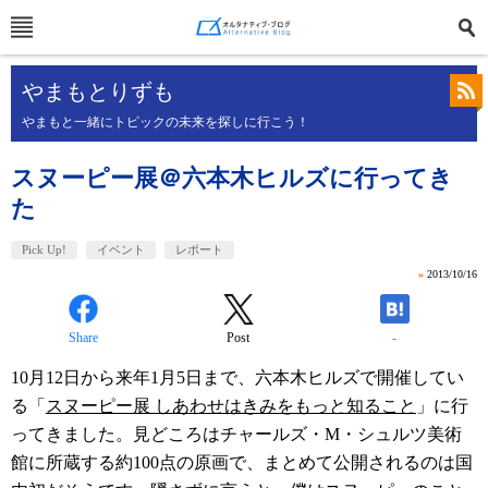
やまもとりずも
やまもと一緒にトピックの未来を探しに行こう！
スヌーピー展＠六本木ヒルズに行ってき
た
Pick Up!
イベント
レポート
»
2013/10/16
Share
Post
-
10月12日から来年1月5日まで、六本木ヒルズで開催してい
る「
スヌーピー展 しあわせはきみをもっと知ること
」に行
ってきました。見どころはチャールズ・M・シュルツ美術
館に所蔵する約100点の原画で、まとめて公開されるのは国