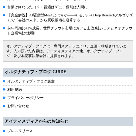
営業は終わった（２）普遍はAIに、個別は人間に
【完全解説】AI駆動型M&Aとは何か――AIモデル＋Deep Researchアルゴリズ
ムで「会社の未来」から買収候補を逆算する
前年同期比43%成長、世界クラウド市場における上位3社シェアとネオクラウ
ド企業9社の影響
オルタナティブ・ブログは、専門スタッフにより、企画・構成されていま
す。入力頂いた内容は、アイティメディアの他、オルタナティブ・ブロ
グ、及び本記事執筆会社に提供されます。
オルタナティブ・ブログ GUIDE
オルタナティブ・ブログ憲章
利用規約
プライバシーポリシー
お問い合わせ
アイティメディアからのお知らせ
プレスリリース