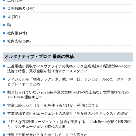
広報 (2件)
災害救助犬 (1件)
犬 (3件)
猫
社内報 (4件)
社内広報 (5件)
オルタナティブ・ブログ 最新の投稿
三菱電機が買収すべきウクライナの防衛テック企業3社をAI駆動型M&Aの方
法論で特定、買収金額を割り出すケーススタディ
フィジカルAI「物流テック」米、欧、中、日、シンガポールのユースケース
とプレイヤーまとめ
割と知られていないYouTube事業の実態〜KPIや売上高など世界規模で今の
YouTubeを理解する〜
営業は終わった（３）AIを使う者だけが、利他に立てる
営業現場で進むAIエージェントの急増と「生産性のパラドックス」の現実
「巨大な万能HRエージェント」は必ず失敗する----Josh Bersinが描くHR 2030
と、マルチエージェント時代の人事
沖縄で台風が来たときの過ごし方、とでも言うか