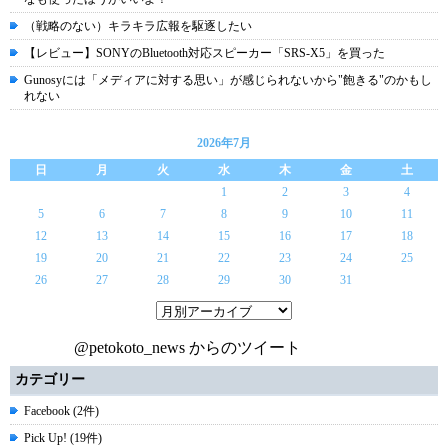
（戦略のない）キラキラ広報を駆逐したい
【レビュー】SONYのBluetooth対応スピーカー「SRS-X5」を買った
Gunosyには「メディアに対する思い」が感じられないから"飽きる"のかもし
れない
2026年7月
日
月
火
水
木
金
土
1
2
3
4
5
6
7
8
9
10
11
12
13
14
15
16
17
18
19
20
21
22
23
24
25
26
27
28
29
30
31
@petokoto_news からのツイート
カテゴリー
Facebook (2件)
Pick Up! (19件)