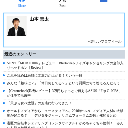
Share
Post
-
山本 恵太
» 詳しいプロフィール
最近のエントリー
SONY「MDR 1000X」レビュー Bluetooth＆ノイズキャンセリングの全部入
りヘッドホン【Review】
これを読めば絶対に文章力が上がる！という一冊
みんな「趣味は？」「休日何してる？」という質問に何て答えるんだろう
【Chromebook実機レビュー】3万円ちょっとで買えるASUS「Flip C100PA」
が仕事で活躍中
「天ぷら食べ放題」のお店に行ってきた！
オールドメディアからニューメディアへ。2016年ついにメディア人材の大移
動が起こる？ 「デジタルジャーナリズムフォーラム2016」俺的まとめ
港区の自転車シェアリング（レンタサイクル）がめちゃくちゃ便利！ みん
なも使ったほうがいいよ！