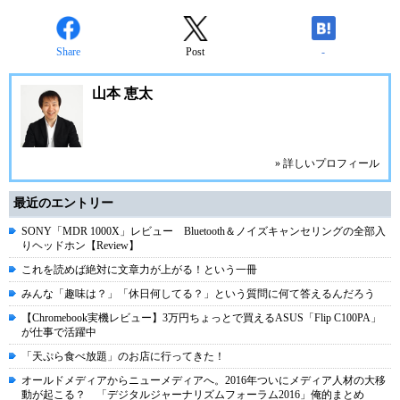
Share
Post
-
山本 恵太
» 詳しいプロフィール
最近のエントリー
SONY「MDR 1000X」レビュー Bluetooth＆ノイズキャンセリングの全部入
りヘッドホン【Review】
これを読めば絶対に文章力が上がる！という一冊
みんな「趣味は？」「休日何してる？」という質問に何て答えるんだろう
【Chromebook実機レビュー】3万円ちょっとで買えるASUS「Flip C100PA」
が仕事で活躍中
「天ぷら食べ放題」のお店に行ってきた！
オールドメディアからニューメディアへ。2016年ついにメディア人材の大移
動が起こる？ 「デジタルジャーナリズムフォーラム2016」俺的まとめ