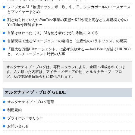
フィジカルAI「物流テック」米、欧、中、日、シンガポールのユースケース
とプレイヤーまとめ
割と知られていないYouTube事業の実態〜KPIや売上高など世界規模で今の
YouTubeを理解する〜
営業は終わった（３）AIを使う者だけが、利他に立てる
営業現場で進むAIエージェントの急増と「生産性のパラドックス」の現実
「巨大な万能HRエージェント」は必ず失敗する----Josh Bersinが描くHR 2030
と、マルチエージェント時代の人事
オルタナティブ・ブログは、専門スタッフにより、企画・構成されていま
す。入力頂いた内容は、アイティメディアの他、オルタナティブ・ブロ
グ、及び本記事執筆会社に提供されます。
オルタナティブ・ブログ GUIDE
オルタナティブ・ブログ憲章
利用規約
プライバシーポリシー
お問い合わせ