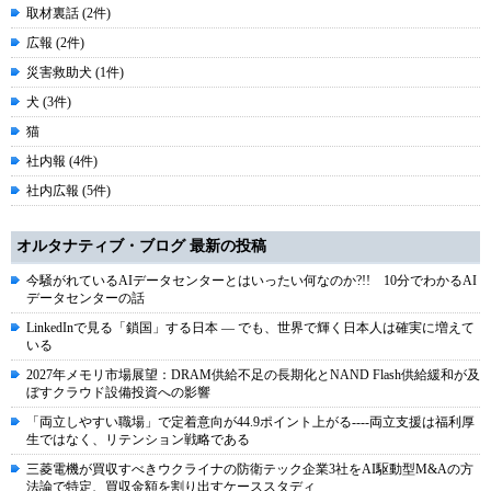
取材裏話 (2件)
広報 (2件)
災害救助犬 (1件)
犬 (3件)
猫
社内報 (4件)
社内広報 (5件)
オルタナティブ・ブログ 最新の投稿
今騒がれているAIデータセンターとはいったい何なのか?!! 10分でわかるAI
データセンターの話
LinkedInで見る「鎖国」する日本 ― でも、世界で輝く日本人は確実に増えて
いる
2027年メモリ市場展望：DRAM供給不足の長期化とNAND Flash供給緩和が及
ぼすクラウド設備投資への影響
「両立しやすい職場」で定着意向が44.9ポイント上がる----両立支援は福利厚
生ではなく、リテンション戦略である
三菱電機が買収すべきウクライナの防衛テック企業3社をAI駆動型M&Aの方
法論で特定、買収金額を割り出すケーススタディ