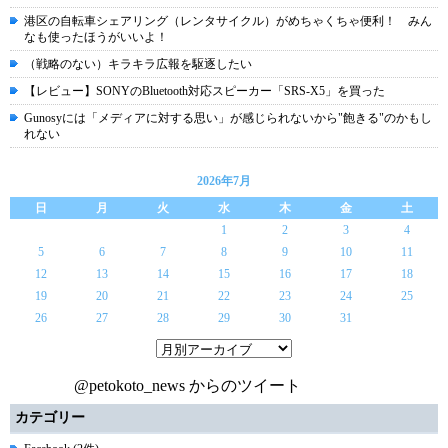
港区の自転車シェアリング（レンタサイクル）がめちゃくちゃ便利！ みん
なも使ったほうがいいよ！
（戦略のない）キラキラ広報を駆逐したい
【レビュー】SONYのBluetooth対応スピーカー「SRS-X5」を買った
Gunosyには「メディアに対する思い」が感じられないから"飽きる"のかもし
れない
2026年7月
日
月
火
水
木
金
土
1
2
3
4
5
6
7
8
9
10
11
12
13
14
15
16
17
18
19
20
21
22
23
24
25
26
27
28
29
30
31
@petokoto_news からのツイート
カテゴリー