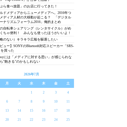
ぷら食べ放題」のお店に行ってきた！
ルドメディアからニューメディアへ。2016年つ
メディア人材の大移動が起こる？ 「デジタル
ーナリズムフォーラム2016」俺的まとめ
の自転車シェアリング（レンタサイクル）がめ
くちゃ便利！ みんなも使ったほうがいいよ！
略のない）キラキラ広報を駆逐したい
ビュー】SONYのBluetooth対応スピーカー「SRS-
」を買った
nosyには「メディアに対する思い」が感じられな
ら"飽きる"のかもしれない
2026年7月
月
火
水
木
金
土
1
2
3
4
6
7
8
9
10
11
13
14
15
16
17
18
20
21
22
23
24
25