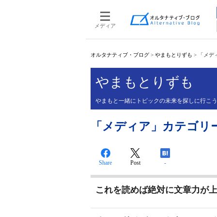
メディア
オルタナティブ・ブログ
>
やまもとりずも
>
「メデ
やまもとりずも
やまもと一緒にトピックの未来を探しに行こ
「メディア」カテゴリ
Share
Post
-
これを読めば絶対に文章力が