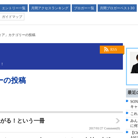
エントリー一覧
月間アクセスランキング
ブロガー一覧
月間ブロガーベスト30
ガイドマップ
ィア」カテゴリーの投稿
RSS
う！
ーの投稿
最近
SO
キャ
これ
上がる！という一冊
みん
に何
2017/01/27
Comment(0)
【C
AS