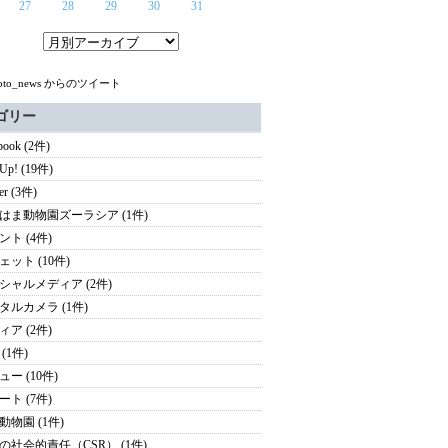
27
28
29
30
31
koto_news からのツイート
ゴリー
book (2件)
 Up! (19件)
ter (3件)
はま動物園ズーラシア (1件)
ント (4件)
ェット (10件)
シャルメディア (2件)
タルカメラ (1件)
ィア (2件)
(1件)
ー (10件)
ート (7件)
動物園 (1件)
の社会的責任（CSR） (1件)