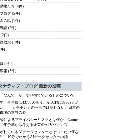
動物たち (4件)
ブログ (5件)
園の話 (1件)
裏話 (2件)
(2件)
救助犬 (1件)
3件)
 (4件)
広報 (5件)
タナティブ・ブログ 最新の投稿
「なんて」が、切り捨てているものについて
40年、事務職は437万人余り、AI人材は339万人足
い----「人手不足」の一言では語れない、日本の
市場の本当の姿
推論によるプライバシーリスクとは何か、Gartner
029年予測から考える企業のAIガバナンス
がれているAIデータセンターとはいったい何な
?!! 10分でわかるAIデータセンターの話