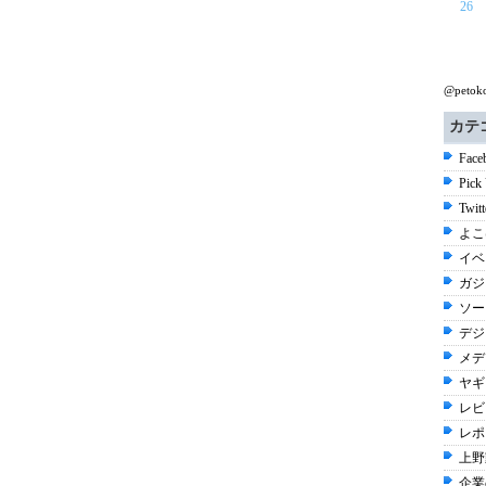
26
@peto
カテ
Face
Pick
Twit
よこ
イベ
ガジ
ソー
デジ
メデ
ヤギ 
レビュ
レポ
上野
企業