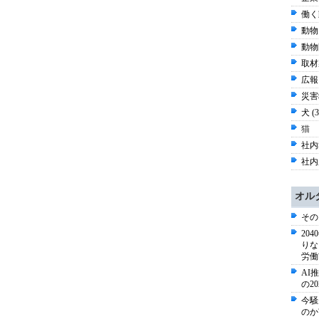
働く
動物
動物
取材
広報 
災害
犬 (
猫
社内報
社内
オル
その
20
りな
労働
AI
の2
今騒
のか