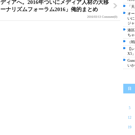
ディアへ。2016年ついにメディア人材の大移
「天
ーナリズムフォーラム2016」俺的まとめ
オー
2016/03/13
Comment(0)
いに
ジャ
港区
ちゃ
（戦
【レ
X5
Gu
いか
日
5
12
19