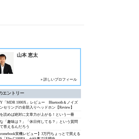
山本 恵太
» 詳しいプロフィール
のエントリー
NY「MDR 1000X」レビュー Bluetooth＆ノイズ
ンセリングの全部入りヘッドホン【Review】
を読めば絶対に文章力が上がる！という一冊
な「趣味は？」「休日何してる？」という質問
て答えるんだろう
hromebook実機レビュー】3万円ちょっとで買える
US「Flip C100PA」が仕事で活躍中