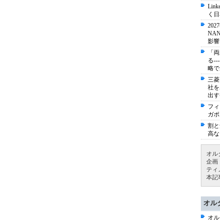
Li
く日
20
NA
影響
「両
る-
略で
三菱
社を
出す
フィ
ガポ
割と
高な
オル
企画
ティ
本記
オル
オル