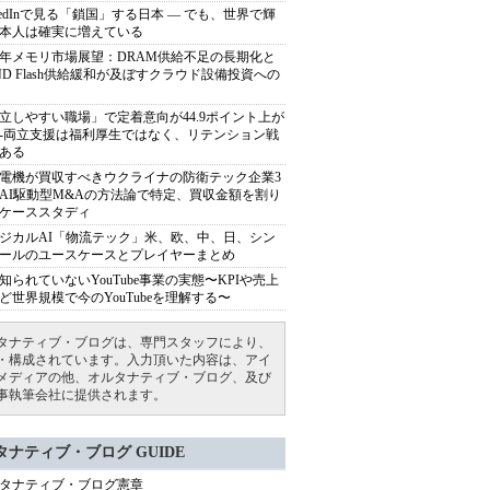
nkedInで見る「鎖国」する日本 ― でも、世界で輝
本人は確実に増えている
27年メモリ市場展望：DRAM供給不足の長期化と
ND Flash供給緩和が及ぼすクラウド設備投資への
立しやすい職場」で定着意向が44.9ポイント上が
---両立支援は福利厚生ではなく、リテンション戦
ある
電機が買収すべきウクライナの防衛テック企業3
AI駆動型M&Aの方法論で特定、買収金額を割り
ケーススタディ
ジカルAI「物流テック」米、欧、中、日、シン
ールのユースケースとプレイヤーまとめ
知られていないYouTube事業の実態〜KPIや売上
ど世界規模で今のYouTubeを理解する〜
タナティブ・ブログは、専門スタッフにより、
・構成されています。入力頂いた内容は、アイ
メディアの他、オルタナティブ・ブログ、及び
事執筆会社に提供されます。
タナティブ・ブログ GUIDE
タナティブ・ブログ憲章