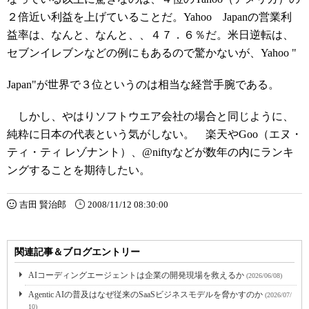
２倍近い利益を上げていることだ。Yahoo Japanの営業利
益率は、なんと、なんと、、４７．６％だ。米日逆転は、
セブンイレブンなどの例にもあるので驚かないが、Yahoo "
Japan"が世界で３位というのは相当な経営手腕である。
しかし、やはりソフトウエア会社の場合と同じように、
純粋に日本の代表という気がしない。 楽天やGoo（エヌ・
ティ・ティ レゾナント）、@niftyなどが数年の内にランキ
ングすることを期待したい。
吉田 賢治郎
2008/11/12 08:30:00
関連記事＆ブログエントリー
AIコーディングエージェントは企業の開発現場を救えるか
(2026/06/08)
Agentic AIの普及はなぜ従来のSaaSビジネスモデルを脅かすのか
(2026/07/
10)