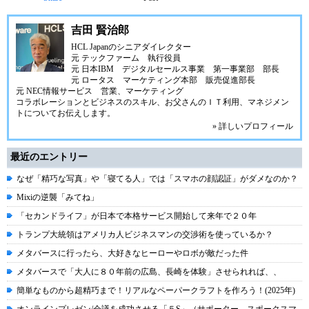
吉田 賢治郎
HCL Japanのシニアダイレクター
元 テックファーム 執行役員
元 日本IBM デジタルセールス事業 第一事業部 部長
元 ロータス マーケティング本部 販売促進部長
元 NEC情報サービス 営業、マーケティング
コラボレーションとビジネスのスキル、お父さんのＩＴ利用、マネジメン
トについてお伝えします。
» 詳しいプロフィール
最近のエントリー
なぜ「精巧な写真」や「寝てる人」では「スマホの顔認証」がダメなのか？
Mixiの逆襲「みてね」
「セカンドライフ」が日本で本格サービス開始して来年で２０年
トランプ大統領はアメリカ人ビジネスマンの交渉術を使っているか？
メタバースに行ったら、大好きなヒーローやロボが敵だった件
メタバースで「大人に８０年前の広島、長崎を体験」させられれば、、
簡単なものから超精巧まで！リアルなペーパークラフトを作ろう！(2025年)