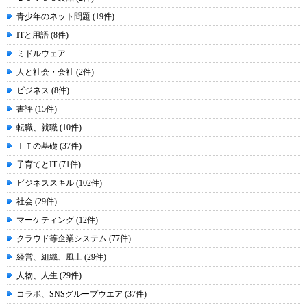
青少年のネット問題 (19件)
ITと用語 (8件)
ミドルウェア
人と社会・会社 (2件)
ビジネス (8件)
書評 (15件)
転職、就職 (10件)
ＩＴの基礎 (37件)
子育てとIT (71件)
ビジネススキル (102件)
社会 (29件)
マーケティング (12件)
クラウド等企業システム (77件)
経営、組織、風土 (29件)
人物、人生 (29件)
コラボ、SNSグループウエア (37件)