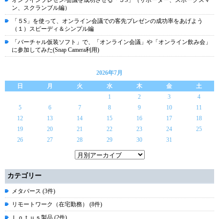
オンラインプレゼン/会議を成功させる「５S」（サポーター、スポークスマ
ン、スクランブル編）
「５S」を使って、オンライン会議での客先プレゼンの成功率をあげよう
（１）スピーディ＆シンプル編
「バーチャル仮装ソフト」で、「オンライン会議」や「オンライン飲み会」
に参加してみた(Snap Camera利用)
2026年7月
日
月
火
水
木
金
土
1
2
3
4
5
6
7
8
9
10
11
12
13
14
15
16
17
18
19
20
21
22
23
24
25
26
27
28
29
30
31
カテゴリー
メタバース (3件)
リモートワーク（在宅勤務） (8件)
Ｌｏｔｕｓ製品 (2件)