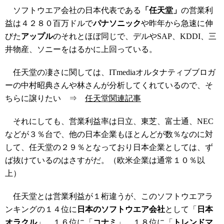
ソフトウエア会社の日本代表である
「任天堂」
の営業利
益は４２８０百万ドルで
パナソニック
や昨年から急速に伸
びた
アップル
のそれとほぼ同じで、デルやSAP、KDDI、三
井物産、ソニーをはるかに上回っている。
任天堂の凄さに関しては、ITmediaオルタナティブブロガ
ーの中村昭典さんや林さんが分析してくれているので、そ
ちらに譲りたい ⇒
任天堂関連記事
それにしても、営業利益率は日立、東芝、富士通、NEC
などが３％台で、他の日本企業もほとんどが数％なのに対
して、任天堂の２９％となっており日本企業としては、ず
ば抜けているのはさすがだ。（欧米企業は通常１０％以
上）
任天堂とは営業利益が１桁違うが、このソフトウエアラ
ンキングの１４位に
日本のソフトウエア会社
として「
日本
オラクル
」、１６位に「
コナミ
」、１８位に「
トレンドマ