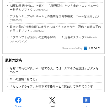
AI駆動開発時代にこそ輝く、「原理原則」という土台・コンピュータ
ー科学とソフトウ...
(2025/10/02)
アクセンチュアがAnthropicとの協業を国内本格化 Claudeを活用した4...
(2026/05/13)
日本企業の“技術負債”にオラクルはどう向き合うか 通信・金融大手の
クラウドリフト...
(2025/12/23)
「プロンプトが面倒」の悲鳴を解消！ AI定着のステップ
PR(ITmedia エ
ンタープライズ)
Recommended by
最新の投稿
なぜ「精巧な写真」や「寝てる人」では「スマホの顔認証」がダメな
のか？
Mixiの逆襲「みてね」
「セカンドライフ」が日本で本格サービス開始して来年で２０年
Share
Post
-