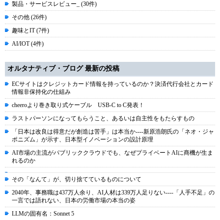
製品・サービスレビュー_ (30件)
その他 (26件)
趣味とIT (7件)
AI/IOT (4件)
オルタナティブ・ブログ 最新の投稿
ECサイトはクレジットカード情報を持っているのか？決済代行会社とカード
情報非保持化の仕組み
cheeroより巻き取り式ケーブル USB-C to C発表！
ラストパーソンになってもらうこと、あるいは自主性をもたらすもの
「日本は改良は得意だが創造は苦手」は本当か----新原浩朗氏の「ネオ・ジャ
ポニズム」が示す、日本型イノベーションの設計原理
AI市場の主流がパブリッククラウドでも、なぜプライベートAIに商機が生ま
れるのか
その「なんて」が、切り捨てているものについて
2040年、事務職は437万人余り、AI人材は339万人足りない----「人手不足」の
一言では語れない、日本の労働市場の本当の姿
LLMの固有名：Sonnet 5