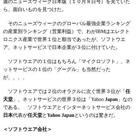
週のニューズウィーク日本版（１０月８日号）を見ていた
ら、面白いものを見つけた。
そのニューズウィークのグローバル最強企業ランキング
の産業別ランキング（営業利益）で、わがIBMはエレクト
ロニクス産業で世界１位と順当であったが、ソフトウエ
ア、ネットサービスで日本企業が３位に付けていた。
ソフトウエアの１位はもちろん「マイクロソフト」、ネ
ットサービスの１位の「グーグル」も当然だった
が、、、、
ソフトウエアでは２位のオラクルに次ぐ世界３位が「
任
天堂
」、ネットサービスの世界３位は「Yahoo
Japan
」なの
である。 ソフトウエアとインターネットサービス会社の
日本
代表が
任天堂
と
Yahoo Japan
というのは驚きだ。
＜ソフトウエア会社＞