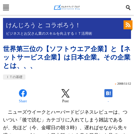
けんじろう と コラボろう！
ビジネスとお父さん業のスキルを向上するＩＴ活用術
世界第三位の【ソフトウエア企業】と【ネ
ットサービス企業】は日本企業。その企業
とは、、、
ＩＴの基礎
»
2008/11/12
Share
Post
-
ニューズウイークとハーバードビジネスレビューは、つ
いつい「後で読む」カテゴリに入れてしまう雑誌である
が、先ほど（今、金曜日の朝３時）、遅ればせながら先々