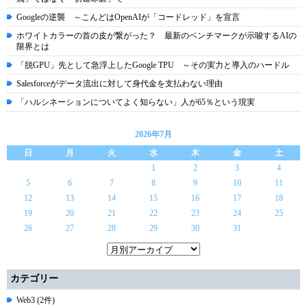
Googleの逆襲 ～こんどはOpenAIが「コードレッド」を宣言
ホワイトカラーの首の皮が繋がった？ 最新のベンチマークが示唆するAIの
限界とは
「脱GPU」先として急浮上したGoogle TPU ～その実力と導入のハードル
Salesforceがデータ流出に対して身代金を支払わない理由
「ハルシネーションについてよく知らない」人が65％という現実
2026年7月
日
月
火
水
木
金
土
1
2
3
4
5
6
7
8
9
10
11
12
13
14
15
16
17
18
19
20
21
22
23
24
25
26
27
28
29
30
31
カテゴリー
Web3 (2件)