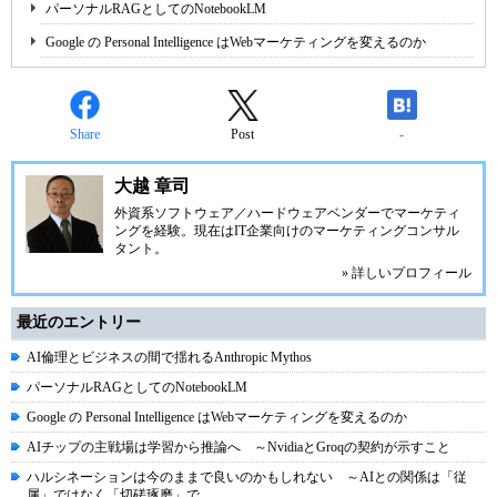
パーソナルRAGとしてのNotebookLM
Google の Personal Intelligence はWebマーケティングを変えるのか
Share
Post
-
大越 章司
外資系ソフトウェア／ハードウェアベンダーでマーケティ
ングを経験。現在はIT企業向けのマーケティングコンサル
タント。
» 詳しいプロフィール
最近のエントリー
AI倫理とビジネスの間で揺れるAnthropic Mythos
パーソナルRAGとしてのNotebookLM
Google の Personal Intelligence はWebマーケティングを変えるのか
AIチップの主戦場は学習から推論へ ～NvidiaとGroqの契約が示すこと
ハルシネーションは今のままで良いのかもしれない ～AIとの関係は「従
属」ではなく「切磋琢磨」で