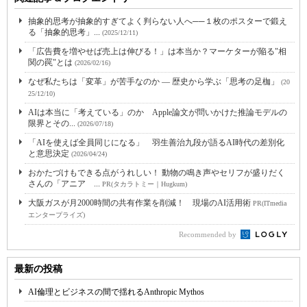
抽象的思考が抽象的すぎてよく判らない人へ──１枚のポスターで鍛え
る「抽象的思考」...
(2025/12/11)
「広告費を増やせば売上は伸びる！」は本当か？マーケターが陥る"相
関の罠"とは
(2026/02/16)
なぜ私たちは「変革」が苦手なのか ― 歴史から学ぶ「思考の足枷」
(20
25/12/10)
AIは本当に「考えている」のか Apple論文が問いかけた推論モデルの
限界とその...
(2026/07/18)
「AIを使えば全員同じになる」 羽生善治九段が語るAI時代の差別化
と意思決定
(2026/04/24)
おかたづけもできる点がうれしい！ 動物の鳴き声やセリフが盛りだく
さんの「アニア ...
PR(タカラトミー｜Hugkum)
大阪ガスが月2000時間の共有作業を削減！ 現場のAI活用術
PR(ITmedia
エンタープライズ)
Recommended by
最新の投稿
AI倫理とビジネスの間で揺れるAnthropic Mythos