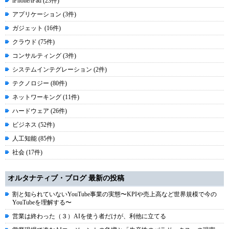
iPhone/iPad (23件)
アプリケーション (3件)
ガジェット (16件)
クラウド (75件)
コンサルティング (3件)
システムインテグレーション (2件)
テクノロジー (80件)
ネットワーキング (11件)
ハードウェア (26件)
ビジネス (52件)
人工知能 (85件)
社会 (17件)
オルタナティブ・ブログ 最新の投稿
割と知られていないYouTube事業の実態〜KPIや売上高など世界規模で今の
YouTubeを理解する〜
営業は終わった（３）AIを使う者だけが、利他に立てる