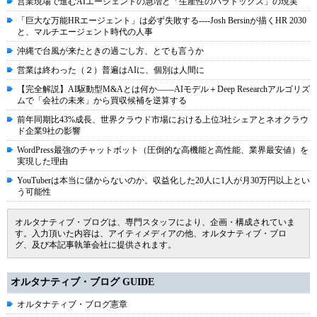
営業現場で進むAIエージェントの急増と「生産性のパラドックス」の現実
「巨大な万能HRエージェント」は必ず失敗する----Josh Bersinが描くHR 2030
と、マルチエージェント時代の人事
沖縄で台風が来たときの過ごし方、とでも言うか
営業は終わった（２）普遍はAIに、個別は人間に
【完全解説】AI駆動型M&Aとは何か――AIモデル＋Deep Researchアルゴリズ
ムで「会社の未来」から買収候補を逆算する
前年同期比43%成長、世界クラウド市場における上位3社シェアとネオクラウ
ド企業9社の影響
WordPress最強のチャットボット（圧倒的な高機能と高性能、業界最安値）を
実現した理由
YouTuberは本当に儲からないのか。収益化した20人に1人が月30万円以上とい
う可能性
オルタナティブ・ブログは、専門スタッフにより、企画・構成されていま
す。入力頂いた内容は、アイティメディアの他、オルタナティブ・ブロ
グ、及び本記事執筆会社に提供されます。
オルタナティブ・ブログ GUIDE
オルタナティブ・ブログ憲章