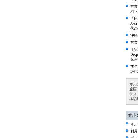
営業
パラ
「巨
Jo
代の
沖縄
営業
【完
De
収候
前年
3社
オル
企画
ティ
本記
オル
オル
利用