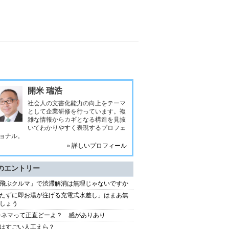
開米 瑞浩
社会人の文書化能力の向上をテーマ
として企業研修を行っています。複
雑な情報からカギとなる構造を見抜
いてわかりやすく表現するプロフェ
ョナル。
» 詳しいプロフィール
のエントリー
飛ぶクルマ」で渋滞解消は無理じゃないですか
たずに即お湯が注げる充電式水差し」はまあ無
しょう
シネマって正直どーよ？ 感がありあり
はすごい人工えら？