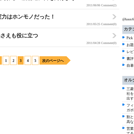
2011/06/06
Comment(2)
の実力はホンモノだった！
@kmi
2011/05/25
Comment(0)
カテ
陥さえも役に立つ
Pick
2011/04/28
Comment(0)
お題 
レビ
書評 
1
2
3
4
5
次のページへ
自著
オル
三菱
社を
出す
フィ
ガポ
割と
高な
営業
てる