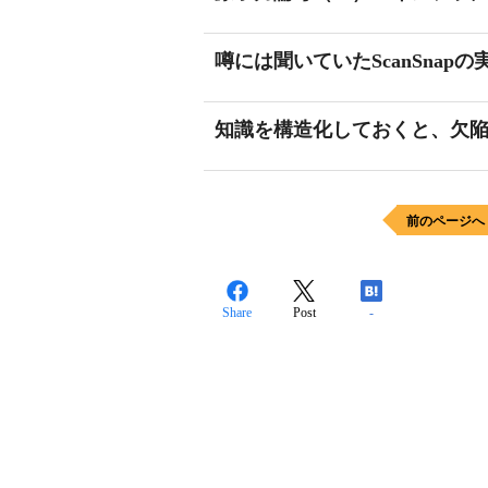
噂には聞いていたScanSnap
知識を構造化しておくと、欠
前のページへ
Share
Post
-