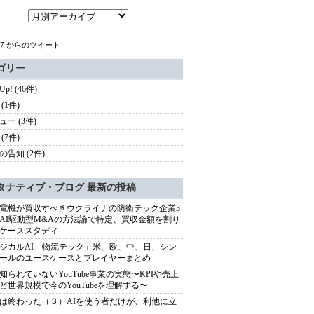
c67 からのツイート
ゴリー
 Up! (46件)
(1件)
ュー (3件)
(7件)
の告知 (2件)
タナティブ・ブログ 最新の投稿
電機が買収すべきウクライナの防衛テック企業3
AI駆動型M&Aの方法論で特定、買収金額を割り
ケーススタディ
ジカルAI「物流テック」米、欧、中、日、シン
ールのユースケースとプレイヤーまとめ
知られていないYouTube事業の実態〜KPIや売上
ど世界規模で今のYouTubeを理解する〜
は終わった（３）AIを使う者だけが、利他に立