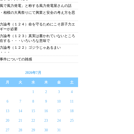
風で風力発電」と称する風力発電屋さんの話
・相模の大凧祭りにて興業と安全の考え方を思
力論考（１２４）命を守るためにこそ原子力エ
ギーが必要
力論考（１２３）真実は書かれていないところ
在する・・・いろいろな意味で
力論考（１２２）ゴジラじゃあるまい
・・・
事件についての雑感
2026年7月
月
火
水
木
金
土
1
2
3
4
6
7
8
9
10
11
13
14
15
16
17
18
20
21
22
23
24
25
27
28
29
30
31