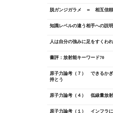
脱ガンジガラメ ＝ 相互信
知識レベルの違う相手への説
人は自分の強みに足をすくわ
書評：放射能キーワード70
原子力論考（７） できるか
持とう
原子力論考（４） 低線量放
原子力論考（１） インフラ