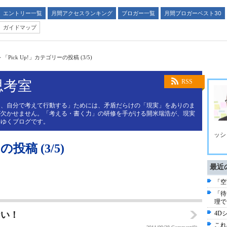
エントリー一覧
月間アクセスランキング
ブロガー一覧
月間ブロガーベスト30
ガイドマップ
>
「Pick Up!」カテゴリーの投稿 (3/5)
思考室
RSS
く、自分で考えて行動する」ためには、矛盾だらけの「現実」をありのま
が欠かせません。「考える・書く力」の研修を手がける開米瑞浩が、現実
てゆくブログです。
ッシ
投稿 (3/5)
最近
「空
「待
理で
ない！
4D
これ