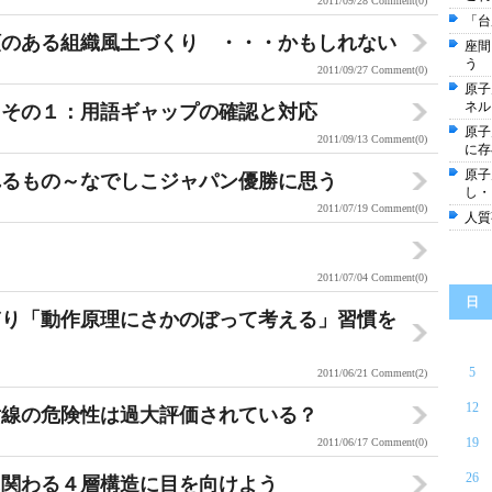
2011/09/28
Comment(0)
「台
頼のある組織風土づくり ・・・かもしれない
座間
う
2011/09/27
Comment(0)
原子
ネル
明その１：用語ギャップの確認と対応
原子
2011/09/13
Comment(0)
に存
原子
れるもの～なでしこジャパン優勝に思う
し・
2011/07/19
Comment(0)
人質
2011/07/04
Comment(0)
日
ぎり「動作原理にさかのぼって考える」習慣を
5
2011/06/21
Comment(2)
12
射線の危険性は過大評価されている？
19
2011/06/17
Comment(0)
26
に関わる４層構造に目を向けよう