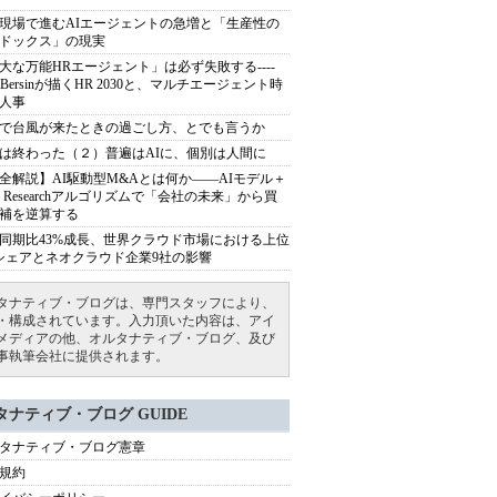
現場で進むAIエージェントの急増と「生産性の
ドックス」の現実
大な万能HRエージェント」は必ず失敗する----
sh Bersinが描くHR 2030と、マルチエージェント時
人事
で台風が来たときの過ごし方、とでも言うか
は終わった（２）普遍はAIに、個別は人間に
全解説】AI駆動型M&Aとは何か――AIモデル＋
ep Researchアルゴリズムで「会社の未来」から買
補を逆算する
同期比43%成長、世界クラウド市場における上位
シェアとネオクラウド企業9社の影響
タナティブ・ブログは、専門スタッフにより、
・構成されています。入力頂いた内容は、アイ
メディアの他、オルタナティブ・ブログ、及び
事執筆会社に提供されます。
タナティブ・ブログ GUIDE
タナティブ・ブログ憲章
規約