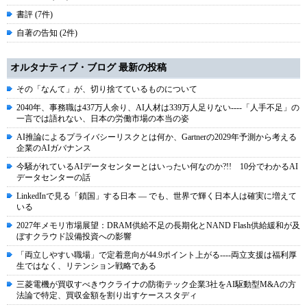
書評 (7件)
自著の告知 (2件)
オルタナティブ・ブログ 最新の投稿
その「なんて」が、切り捨てているものについて
2040年、事務職は437万人余り、AI人材は339万人足りない----「人手不足」の
一言では語れない、日本の労働市場の本当の姿
AI推論によるプライバシーリスクとは何か、Gartnerの2029年予測から考える
企業のAIガバナンス
今騒がれているAIデータセンターとはいったい何なのか?!! 10分でわかるAI
データセンターの話
LinkedInで見る「鎖国」する日本 ― でも、世界で輝く日本人は確実に増えて
いる
2027年メモリ市場展望：DRAM供給不足の長期化とNAND Flash供給緩和が及
ぼすクラウド設備投資への影響
「両立しやすい職場」で定着意向が44.9ポイント上がる----両立支援は福利厚
生ではなく、リテンション戦略である
三菱電機が買収すべきウクライナの防衛テック企業3社をAI駆動型M&Aの方
法論で特定、買収金額を割り出すケーススタディ