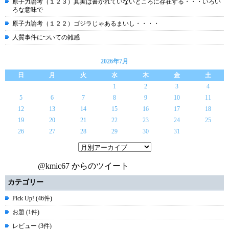
原子力論考（１２３）真実は書かれていないところに存在する・・・いろい
ろな意味で
原子力論考（１２２）ゴジラじゃあるまいし・・・・
人質事件についての雑感
2026年7月
日
月
火
水
木
金
土
1
2
3
4
5
6
7
8
9
10
11
12
13
14
15
16
17
18
19
20
21
22
23
24
25
26
27
28
29
30
31
@kmic67 からのツイート
カテゴリー
Pick Up! (46件)
お題 (1件)
レビュー (3件)