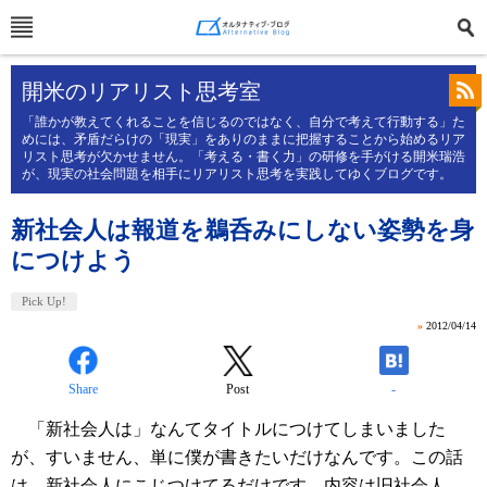
開米のリアリスト思考室
「誰かが教えてくれることを信じるのではなく、自分で考えて行動する」た
めには、矛盾だらけの「現実」をありのままに把握することから始めるリア
リスト思考が欠かせません。「考える・書く力」の研修を手がける開米瑞浩
が、現実の社会問題を相手にリアリスト思考を実践してゆくブログです。
新社会人は報道を鵜呑みにしない姿勢を身
につけよう
Pick Up!
»
2012/04/14
Share
Post
-
「新社会人は」なんてタイトルにつけてしまいました
が、すいません、単に僕が書きたいだけなんです。この話
は。新社会人にこじつけてるだけです。内容は旧社会人