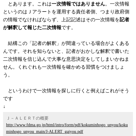
とあります。これは
一次情報ではありません
。一次情報
というのはＪアラートを運用する責任者側、つまり政府側
の情報でなければならず、上記記述はその一次情報を
記者
が解釈して報じた二次情報
です。
結構この「記者の解釈」が間違っている場合がよくある
んです。それを知らないと、記者がおかしな解釈で書いた
二次情報を信じ込んで大事な意思決定をしてしまいかねま
せん。くれぐれも一次情報を確かめる習慣をつけましょ
う。
というわけで一次情報を探しに行くと例えばこれがそう
です
↓
Ｊ－ＡＬＥＲＴの概要
http://www.fdma.go.jp/html/intro/form/pdf/kokuminhogo_unyou/koku
minhogo_unyou_main/J-ALERT_gaiyou.pdf