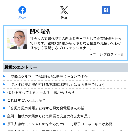
Share
Post
-
開米 瑞浩
社会人の文書化能力の向上をテーマとして企業研修を行っ
ています。複雑な情報からカギとなる構造を見抜いてわか
りやすく表現するプロフェッショナル。
» 詳しいプロフィール
最近のエントリー
「空飛ぶクルマ」で渋滞解消は無理じゃないですか
「待たずに即お湯が注げる充電式水差し」はまあ無理でしょう
4Dシネマって正直どーよ？ 感がありあり
これはすごい人工えら？
「台風で風力発電」と称する風力発電屋さんの話
座間・相模の大凧祭りにて興業と安全の考え方を思う
原子力論考（１２４）命を守るためにこそ原子力エネルギーが必要