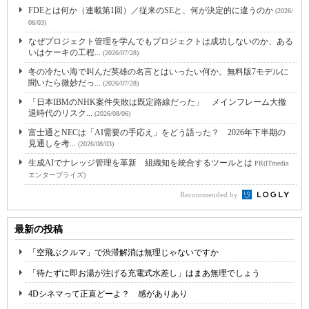
FDEとは何か（連載第1回）／従来のSEと、何が決定的に違うのか
(2026/
08/03)
なぜプロジェクト管理を学んでもプロジェクトは成功しないのか、ある
いはケーキの工程...
(2026/07/28)
冬の冷たい海で叫んだ英雄の名言とはいったい何か。無料版7モデルに
聞いたら微妙だっ...
(2026/07/28)
「日本IBMのNHK案件失敗は既定路線だった」 メインフレーム大撤
退時代のリスク...
(2026/08/06)
富士通とNECは「AI需要の手応え」をどう語った？ 2026年下半期の
見通しを考...
(2026/08/03)
生成AIでナレッジ管理を革新 組織知を統合するツールとは
PR(ITmedia
エンタープライズ)
Recommended by
最新の投稿
「空飛ぶクルマ」で渋滞解消は無理じゃないですか
「待たずに即お湯が注げる充電式水差し」はまあ無理でしょう
4Dシネマって正直どーよ？ 感がありあり