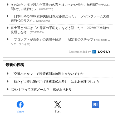
冬の冷たい海で叫んだ英雄の名言とはいったい何か。無料版7モデルに
聞いたら微妙だっ...
(2026/07/28)
「日本IBMのNHK案件失敗は既定路線だった」 メインフレーム大撤
退時代のリスク...
(2026/08/06)
富士通とNECは「AI需要の手応え」をどう語った？ 2026年下半期の
見通しを考...
(2026/08/03)
「プロンプトが面倒」の悲鳴を解消！ AI定着のステップ
PR(ITmedia エ
ンタープライズ)
Recommended by
最新の投稿
「空飛ぶクルマ」で渋滞解消は無理じゃないですか
「待たずに即お湯が注げる充電式水差し」はまあ無理でしょう
4Dシネマって正直どーよ？ 感がありあり
Share
Post
-