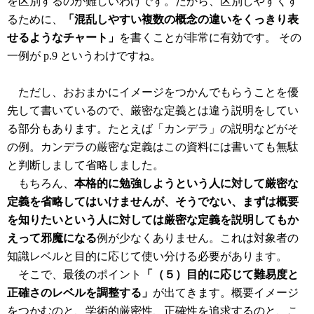
を区別するのが難しいわけです。だから、区別しやすくす
るために、
「混乱しやすい複数の概念の違いをくっきり表
せるようなチャート」
を書くことが非常に有効です。 その
一例が p.9 というわけですね。
ただし、おおまかにイメージをつかんでもらうことを優
先して書いているので、厳密な定義とは違う説明をしてい
る部分もあります。たとえば「カンデラ」の説明などがそ
の例。カンデラの厳密な定義はこの資料には書いても無駄
と判断しまして省略しました。
もちろん、
本格的に勉強しようという人に対して厳密な
定義を省略してはいけませんが、そうでない、まずは概要
を知りたいという人に対しては厳密な定義を説明してもか
えって邪魔になる
例が少なくありません。これは対象者の
知識レベルと目的に応じて使い分ける必要があります。
そこで、最後のポイント
「（５）目的に応じて難易度と
正確さのレベルを調整する」
が出てきます。概要イメージ
をつかむのと、学術的厳密性、正確性を追求するのと、こ