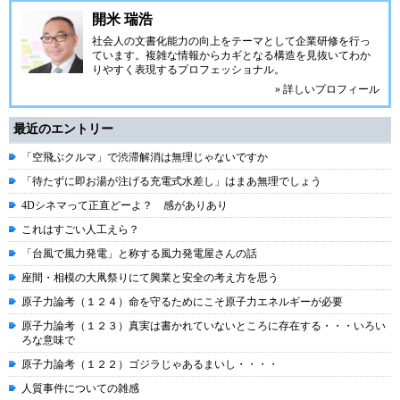
開米 瑞浩
社会人の文書化能力の向上をテーマとして企業研修を行っ
ています。複雑な情報からカギとなる構造を見抜いてわか
りやすく表現するプロフェッショナル。
» 詳しいプロフィール
最近のエントリー
「空飛ぶクルマ」で渋滞解消は無理じゃないですか
「待たずに即お湯が注げる充電式水差し」はまあ無理でしょう
4Dシネマって正直どーよ？ 感がありあり
これはすごい人工えら？
「台風で風力発電」と称する風力発電屋さんの話
座間・相模の大凧祭りにて興業と安全の考え方を思う
原子力論考（１２４）命を守るためにこそ原子力エネルギーが必要
原子力論考（１２３）真実は書かれていないところに存在する・・・いろい
ろな意味で
原子力論考（１２２）ゴジラじゃあるまいし・・・・
人質事件についての雑感