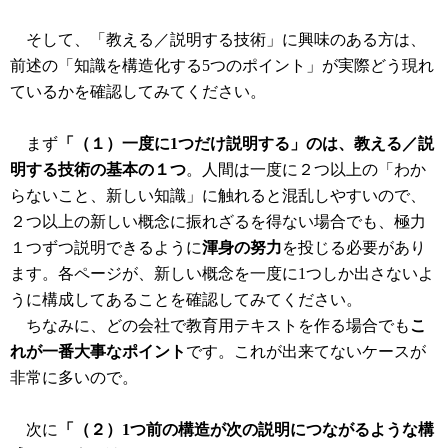
そして、「教える／説明する技術」に興味のある方は、
前述の「知識を構造化する5つのポイント」が実際どう現れ
ているかを確認してみてください。
まず
「（１）一度に1つだけ説明する」のは、教える／説
明する技術の基本の１つ
。人間は一度に２つ以上の「わか
らないこと、新しい知識」に触れると混乱しやすいので、
２つ以上の新しい概念に振れざるを得ない場合でも、極力
１つずつ説明できるように
渾身の努力
を投じる必要があり
ます。各ページが、新しい概念を一度に1つしか出さないよ
うに構成してあることを確認してみてください。
ちなみに、どの会社で教育用テキストを作る場合でも
こ
れが一番大事なポイント
です。これが出来てないケースが
非常に多いので。
次に
「（２）1つ前の構造が次の説明につながるような構