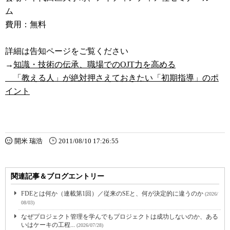
ム
費用：無料
詳細は告知ページをご覧ください
→
知識・技術の伝承、職場でのOJT力を高める
「教える人」が絶対押さえておきたい「初期指導」のポ
イント
開米 瑞浩
2011/08/10 17:26:55
関連記事＆ブログエントリー
FDEとは何か（連載第1回）／従来のSEと、何が決定的に違うのか
(2026/
08/03)
なぜプロジェクト管理を学んでもプロジェクトは成功しないのか、ある
いはケーキの工程...
(2026/07/28)