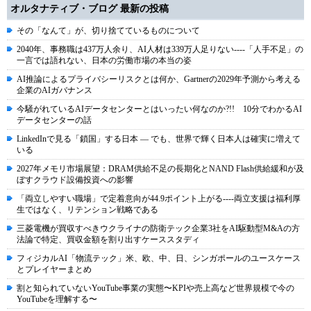
オルタナティブ・ブログ 最新の投稿
その「なんて」が、切り捨てているものについて
2040年、事務職は437万人余り、AI人材は339万人足りない----「人手不足」の
一言では語れない、日本の労働市場の本当の姿
AI推論によるプライバシーリスクとは何か、Gartnerの2029年予測から考える
企業のAIガバナンス
今騒がれているAIデータセンターとはいったい何なのか?!! 10分でわかるAI
データセンターの話
LinkedInで見る「鎖国」する日本 ― でも、世界で輝く日本人は確実に増えて
いる
2027年メモリ市場展望：DRAM供給不足の長期化とNAND Flash供給緩和が及
ぼすクラウド設備投資への影響
「両立しやすい職場」で定着意向が44.9ポイント上がる----両立支援は福利厚
生ではなく、リテンション戦略である
三菱電機が買収すべきウクライナの防衛テック企業3社をAI駆動型M&Aの方
法論で特定、買収金額を割り出すケーススタディ
フィジカルAI「物流テック」米、欧、中、日、シンガポールのユースケース
とプレイヤーまとめ
割と知られていないYouTube事業の実態〜KPIや売上高など世界規模で今の
YouTubeを理解する〜