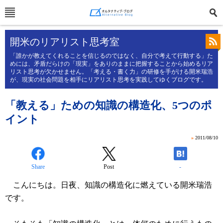
開米のリアリスト思考室
「誰かが教えてくれることを信じるのではなく、自分で考えて行動する」た
めには、矛盾だらけの「現実」をありのままに把握することから始めるリア
リスト思考が欠かせません。「考える・書く力」の研修を手がける開米瑞浩
が、現実の社会問題を相手にリアリスト思考を実践してゆくブログです。
「教える」ための知識の構造化、5つのポ
イント
»
2011/08/10
Share
Post
-
こんにちは。日夜、知識の構造化に燃えている開米瑞浩
です。