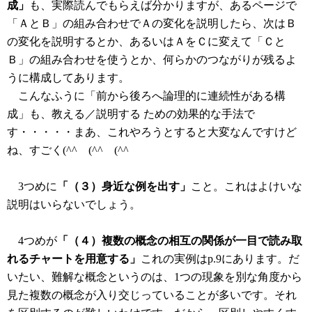
成」
も、実際読んでもらえば分かりますが、あるページで
「ＡとＢ」の組み合わせでＡの変化を説明したら、次はＢ
の変化を説明するとか、あるいはＡをＣに変えて「Ｃと
Ｂ」の組み合わせを使うとか、何らかのつながりが残るよ
うに構成してあります。
こんなふうに「前から後ろへ論理的に連続性がある構
成」も、教える／説明する ための効果的な手法で
す・・・・・まあ、これやろうとすると大変なんですけど
ね、すごく(^^ゞ(^^ゞ(^^ゞ
3つめに
「（３）身近な例を出す」
こと。これはよけいな
説明はいらないでしょう。
4つめが
「（４）複数の概念の相互の関係が一目で読み取
れるチャートを用意する」
これの実例はp.9にあります。だ
いたい、難解な概念というのは、1つの現象を別な角度から
見た複数の概念が入り交じっていることが多いです。それ