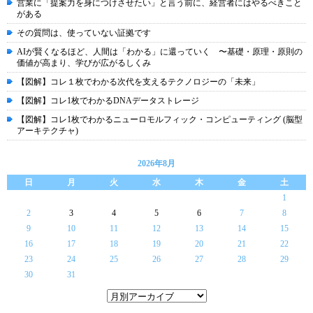
営業に「提案力を身につけさせたい」と言う前に、経営者にはやるべきこと
がある
その質問は、使っていない証拠です
AIが賢くなるほど、人間は「わかる」に還っていく 〜基礎・原理・原則の
価値が高まり、学びが広がるしくみ
【図解】コレ１枚でわかる次代を支えるテクノロジーの「未来」
【図解】コレ1枚でわかるDNAデータストレージ
【図解】コレ1枚でわかるニューロモルフィック・コンピューティング (脳型
アーキテクチャ)
2026年8月
日
月
火
水
木
金
土
1
2
3
4
5
6
7
8
9
10
11
12
13
14
15
16
17
18
19
20
21
22
23
24
25
26
27
28
29
30
31