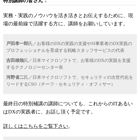
特別講師の皆さん：
実務・実践のノウハウを活き活きとお伝えするために、現
場の最前線で活躍する方に、講師をお願いしています。
戸田孝一郎
氏／お客様の
DX
の実践の支援や
SI
事業者の
DX
実践の
プロフェッショナルを育成する戦略スタッフサービスの代表
吉田雄哉
氏／日本マイクロソフトで、お客様の
DX
の実践を支援
するテクノロジーセンター長
河野省二
氏／日本マイクロソフトで、セキュリティの次世代化を
リードする
CSO
（チーフ・セキュリティ・オフィサー）
最終日の特別補講の講師についても、これからの
IT
あるい
は
DX
の実践者に、お話し頂く予定です。
詳しくはこちらをご覧下さい
。