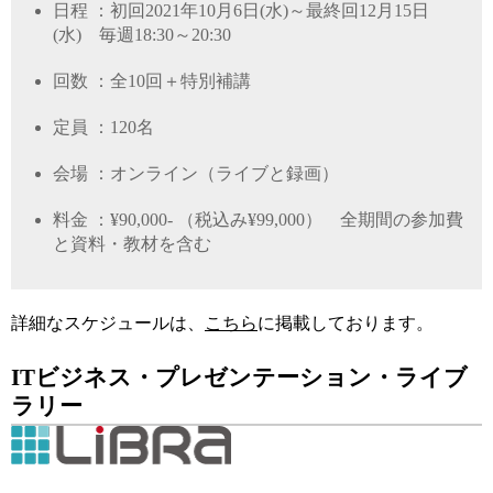
日程 ：初回
2021
年
10
月
6
日
(
水
)
～最終回
12
月
15
日
(
水
)
毎週
18:30
～
20:30
回数 ：全
10
回＋特別補講
定員 ：
120
名
会場 ：オンライン（ライブと録画）
料金 ：
¥90,000-
（税込み
¥99,000
） 全期間の参加費
と資料・教材を含む
詳細なスケジュールは、
こちら
に掲載しております。
ITビジネス・プレゼンテーション・ライブ
ラリー