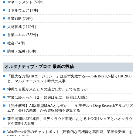
マネージメント (59件)
ミドルウェア (7件)
事業戦略 (76件)
人材育成 (1175件)
営業スキル (552件)
社会 (54件)
防災・減災 (16件)
オルタナティブ・ブログ 最新の投稿
「巨大な万能HRエージェント」は必ず失敗する----Josh Bersinが描くHR 2030
と、マルチエージェント時代の人事
沖縄で台風が来たときの過ごし方、とでも言うか
営業は終わった（２）普遍はAIに、個別は人間に
【完全解説】AI駆動型M&Aとは何か――AIモデル＋Deep Researchアルゴリズ
ムで「会社の未来」から買収候補を逆算する
前年同期比43%成長、世界クラウド市場における上位3社シェアとネオクラウ
ド企業9社の影響
WordPress最強のチャットボット（圧倒的な高機能と高性能、業界最安値）を