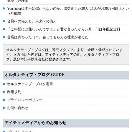
実現した理由
YouTuberは本当に儲からないのか。収益化した20人に1人が月30万円以上とい
う可能性
台風への備えと、未来への備え
「ご年配には難しいんですよ」と君が言ったから八月二日は年配記念日
営業は終わった（１）会ってもらえる理由が消えた
オルタナティブ・ブログは、専門スタッフにより、企画・構成されていま
す。入力頂いた内容は、アイティメディアの他、オルタナティブ・ブロ
グ、及び本記事執筆会社に提供されます。
オルタナティブ・ブログ GUIDE
オルタナティブ・ブログ憲章
利用規約
プライバシーポリシー
お問い合わせ
アイティメディアからのお知らせ
プレスリリース