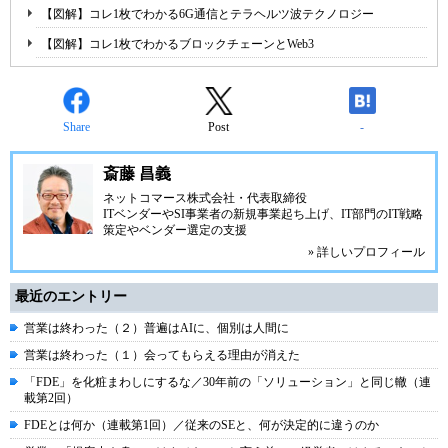
【図解】コレ1枚でわかる6G通信とテラヘルツ波テクノロジー
【図解】コレ1枚でわかるブロックチェーンとWeb3
Share
Post
-
斎藤 昌義
ネットコマース株式会社
・代表取締役
ITベンダーやSI事業者の新規事業起ち上げ、IT部門のIT戦略
策定やベンダー選定の支援
» 詳しいプロフィール
最近のエントリー
営業は終わった（２）普遍はAIに、個別は人間に
営業は終わった（１）会ってもらえる理由が消えた
「FDE」を化粧まわしにするな／30年前の「ソリューション」と同じ轍（連
載第2回）
FDEとは何か（連載第1回）／従来のSEと、何が決定的に違うのか