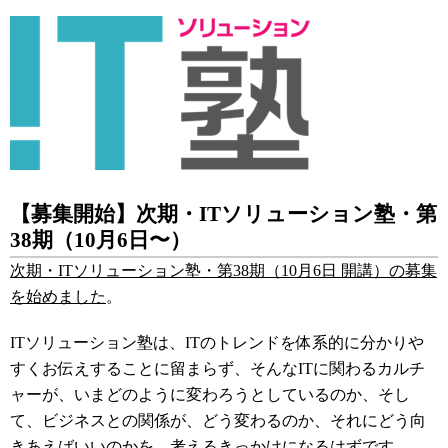
【募集開始】次期・
IT
ソリューション塾・第
38
期（
10
月
6
日〜）
次期・
IT
ソリューション塾・第
38
期（
10
月
6
日 開講）の募集
を始めました
。
IT
ソリューション塾は、
IT
のトレンドを体系的に分かりや
すくお伝えすることに留まらず、そんな
IT
に関わるカルチ
ャーが、いまどのように変わろうとしているのか、そし
て、ビジネスとの関係が、どう変わるのか、それにどう向
きあえばいいのかを、考えるきっかけになるはずです。