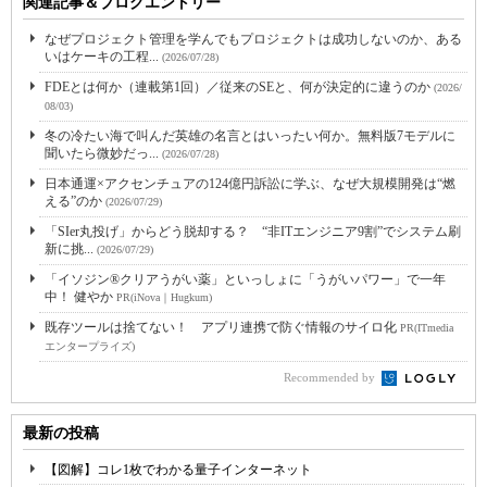
関連記事＆ブログエントリー
なぜプロジェクト管理を学んでもプロジェクトは成功しないのか、ある
いはケーキの工程...
(2026/07/28)
FDEとは何か（連載第1回）／従来のSEと、何が決定的に違うのか
(2026/
08/03)
冬の冷たい海で叫んだ英雄の名言とはいったい何か。無料版7モデルに
聞いたら微妙だっ...
(2026/07/28)
日本通運×アクセンチュアの124億円訴訟に学ぶ、なぜ大規模開発は“燃
える”のか
(2026/07/29)
「SIer丸投げ」からどう脱却する？ “非ITエンジニア9割”でシステム刷
新に挑...
(2026/07/29)
「イソジン®クリアうがい薬」といっしょに「うがいパワー」で一年
中！ 健やか
PR(iNova｜Hugkum)
既存ツールは捨てない！ アプリ連携で防ぐ情報のサイロ化
PR(ITmedia
エンタープライズ)
Recommended by
最新の投稿
【図解】コレ1枚でわかる量子インターネット