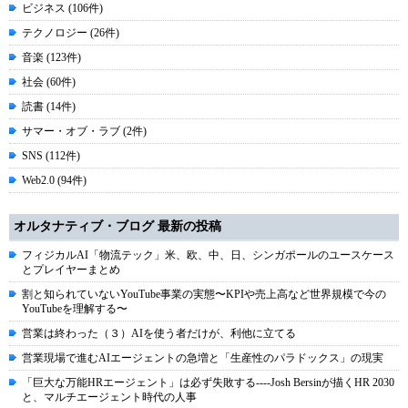
ビジネス (106件)
テクノロジー (26件)
音楽 (123件)
社会 (60件)
読書 (14件)
サマー・オブ・ラブ (2件)
SNS (112件)
Web2.0 (94件)
オルタナティブ・ブログ 最新の投稿
フィジカルAI「物流テック」米、欧、中、日、シンガポールのユースケース
とプレイヤーまとめ
割と知られていないYouTube事業の実態〜KPIや売上高など世界規模で今の
YouTubeを理解する〜
営業は終わった（３）AIを使う者だけが、利他に立てる
営業現場で進むAIエージェントの急増と「生産性のパラドックス」の現実
「巨大な万能HRエージェント」は必ず失敗する----Josh Bersinが描くHR 2030
と、マルチエージェント時代の人事