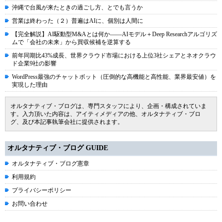
沖縄で台風が来たときの過ごし方、とでも言うか
営業は終わった（２）普遍はAIに、個別は人間に
【完全解説】AI駆動型M&Aとは何か――AIモデル＋Deep Researchアルゴリズ
ムで「会社の未来」から買収候補を逆算する
前年同期比43%成長、世界クラウド市場における上位3社シェアとネオクラウ
ド企業9社の影響
WordPress最強のチャットボット（圧倒的な高機能と高性能、業界最安値）を
実現した理由
オルタナティブ・ブログは、専門スタッフにより、企画・構成されていま
す。入力頂いた内容は、アイティメディアの他、オルタナティブ・ブロ
グ、及び本記事執筆会社に提供されます。
オルタナティブ・ブログ GUIDE
オルタナティブ・ブログ憲章
利用規約
プライバシーポリシー
お問い合わせ