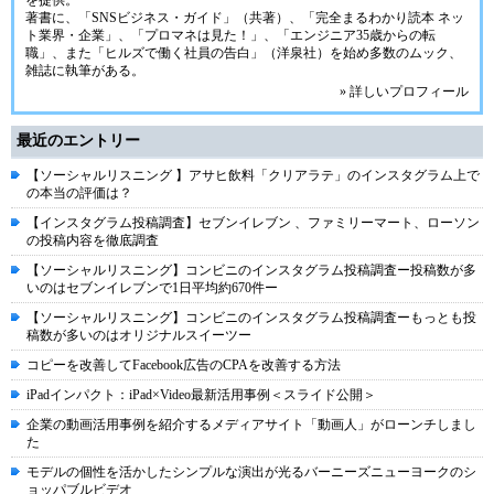
を提供。
著書に、「SNSビジネス・ガイド」（共著）、「完全まるわかり読本 ネッ
ト業界・企業」、「プロマネは見た！」、「エンジニア35歳からの転
職」、また「ヒルズで働く社員の告白」（洋泉社）を始め多数のムック、
雑誌に執筆がある。
» 詳しいプロフィール
最近のエントリー
【ソーシャルリスニング 】アサヒ飲料「クリアラテ」のインスタグラム上で
の本当の評価は？
【インスタグラム投稿調査】セブンイレブン 、ファミリーマート、ローソン
の投稿内容を徹底調査
【ソーシャルリスニング】コンビニのインスタグラム投稿調査ー投稿数が多
いのはセブンイレブンで1日平均約670件ー
【ソーシャルリスニング】コンビニのインスタグラム投稿調査ーもっとも投
稿数が多いのはオリジナルスイーツー
コピーを改善してFacebook広告のCPAを改善する方法
iPadインパクト：iPad×Video最新活用事例＜スライド公開＞
企業の動画活用事例を紹介するメディアサイト「動画人」がローンチしまし
た
モデルの個性を活かしたシンプルな演出が光るバーニーズニューヨークのシ
ョッパブルビデオ