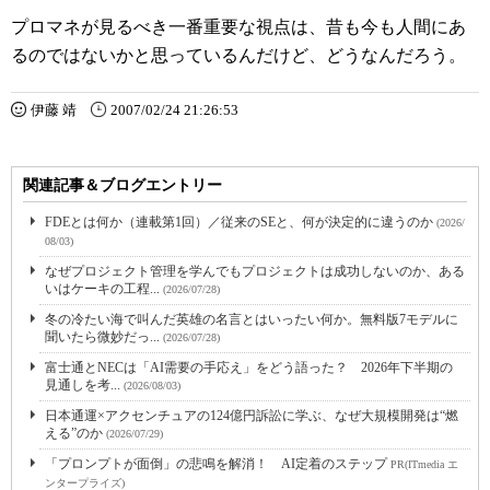
プロマネが見るべき一番重要な視点は、昔も今も人間にあ
るのではないかと思っているんだけど、どうなんだろう。
伊藤 靖
2007/02/24 21:26:53
関連記事＆ブログエントリー
FDEとは何か（連載第1回）／従来のSEと、何が決定的に違うのか
(2026/
08/03)
なぜプロジェクト管理を学んでもプロジェクトは成功しないのか、ある
いはケーキの工程...
(2026/07/28)
冬の冷たい海で叫んだ英雄の名言とはいったい何か。無料版7モデルに
聞いたら微妙だっ...
(2026/07/28)
富士通とNECは「AI需要の手応え」をどう語った？ 2026年下半期の
見通しを考...
(2026/08/03)
日本通運×アクセンチュアの124億円訴訟に学ぶ、なぜ大規模開発は“燃
える”のか
(2026/07/29)
「プロンプトが面倒」の悲鳴を解消！ AI定着のステップ
PR(ITmedia エ
ンタープライズ)