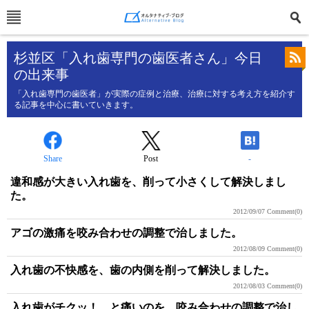
杉並区「入れ歯専門の歯医者さん」今日
の出来事
「入れ歯専門の歯医者」が実際の症例と治療、治療に対する考え方を紹介す
る記事を中心に書いていきます。
Share
Post
-
違和感が大きい入れ歯を、削って小さくして解決しまし
た。
2012/09/07
Comment(0)
アゴの激痛を咬み合わせの調整で治しました。
2012/08/09
Comment(0)
入れ歯の不快感を、歯の内側を削って解決しました。
2012/08/03
Comment(0)
入れ歯がチクッ！ と痛いのを、咬み合わせの調整で治し