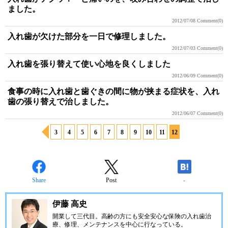
ました。
2012/07/08
Comment(0)
入れ歯が欠けた部分を一日で修理しました。
2012/07/03
Comment(0)
入れ歯を張り替えて使い心地を良くしました
2012/06/09
Comment(0)
食事の時に入れ歯と歯ぐきの間に物が挟まる症状を、入れ
歯の張り替えで治しました。
2012/06/07
Comment(0)
3
4
5
6
7
8
9
10
11
12
Share
Post
-
伊藤 高史
開業して三代目。高齢の方にも安全安心な保険の入れ歯治
療、修理、メンテナンスを中心に行なっている。