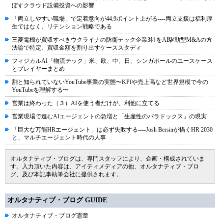
ぼすクラウド設備投資への影響
「両立しやすい職場」で定着意向が44.9ポイント上がる----両立支援は福利厚
生ではなく、リテンション戦略である
三菱電機が買収すべきウクライナの防衛テック企業3社をAI駆動型M&Aの方
法論で特定、買収金額を割り出すケーススタディ
フィジカルAI「物流テック」米、欧、中、日、シンガポールのユースケース
とプレイヤーまとめ
割と知られていないYouTube事業の実態〜KPIや売上高など世界規模で今の
YouTubeを理解する〜
営業は終わった（３）AIを使う者だけが、利他に立てる
営業現場で進むAIエージェントの急増と「生産性のパラドックス」の現実
「巨大な万能HRエージェント」は必ず失敗する----Josh Bersinが描くHR 2030
と、マルチエージェント時代の人事
オルタナティブ・ブログは、専門スタッフにより、企画・構成されていま
す。入力頂いた内容は、アイティメディアの他、オルタナティブ・ブロ
グ、及び本記事執筆会社に提供されます。
オルタナティブ・ブログ GUIDE
オルタナティブ・ブログ憲章