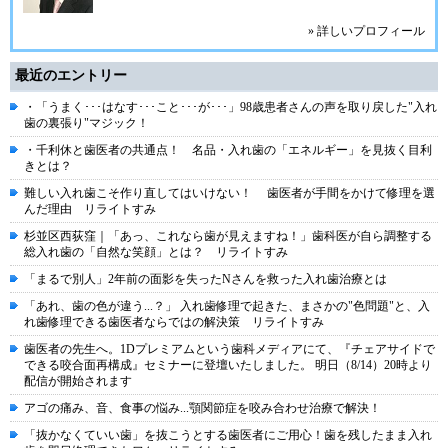
» 詳しいプロフィール
最近のエントリー
・「うまく･･･はなす･･･こと･･･が･･･」98歳患者さんの声を取り戻した"入れ
歯の裏張り"マジック！
・千利休と歯医者の共通点！ 名品・入れ歯の「エネルギー」を見抜く目利
きとは？
難しい入れ歯こそ作り直してはいけない！ 歯医者が手間をかけて修理を選
んだ理由 リライトすみ
杉並区西荻窪｜「あっ、これなら歯が見えますね！」歯科医が自ら調整する
総入れ歯の「自然な笑顔」とは？ リライトすみ
「まるで別人」2年前の面影を失ったNさんを救った入れ歯治療とは
「あれ、歯の色が違う...？」 入れ歯修理で起きた、まさかの"色問題"と、入
れ歯修理できる歯医者ならではの解決策 リライトすみ
歯医者の先生へ。1Dプレミアムという⻭科メディアにて、『チェアサイドで
できる咬合⾯再構成』セミナーに登壇いたしました。 明⽇（8/14）20時より
配信が開始されます
アゴの痛み、音、食事の悩み...顎関節症を咬み合わせ治療で解決！
「抜かなくていい歯」を抜こうとする歯医者にご用心！歯を残したまま入れ