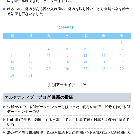
歯を即日修理できたワケ リライトすみ
ゆるいのに痛みがある部分入れ歯の、痛みを取り除いてから金属バネを締め
る治療を行ないました
2026年8月
日
月
火
水
木
金
土
1
2
3
4
5
6
7
8
9
10
11
12
13
14
15
16
17
18
19
20
21
22
23
24
25
26
27
28
29
30
31
オルタナティブ・ブログ 最新の投稿
今騒がれているAIデータセンターとはいったい何なのか?!! 10分でわかるAI
データセンターの話
LinkedInで見る「鎖国」する日本 ― でも、世界で輝く日本人は確実に増えて
いる
2027年メモリ市場展望：DRAM供給不足の長期化とNAND Flash供給緩和が及