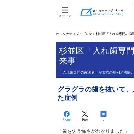
メディア
オルタナティブ・ブログ
>
杉並区「入れ歯専門の歯
杉並区「入れ歯専
来事
「入れ歯専門の歯医者」が実際の症例と治療
グラグラの歯を抜いて、
た症例
Share
Post
-
「歯を失う怖さがわかりました」