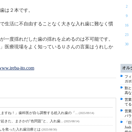
2
歯は２本です。
9
で生活に不自由することなく大きな入れ歯に難なく慣
16
23
が一度揺れだした歯の揺れを止めるのは不可能です。
30
」医療現場をよく知っているＵさんの言葉はうれしか
/www.ireba-ito.com
オル
フィ
ガポ
割と
高な
営業
てる
営業
ますね！」歯科医が自ら調整する総入れ歯の「...
(2025/09/14)
パラ
で起きた、まさかの"色問題"と、入れ歯...
(2025/08/14)
「巨
Jo
んを救った入れ歯治療とは
(2025/08/30)