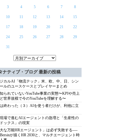
3
4
5
6
7
8
10
11
12
13
14
15
17
18
19
20
21
22
24
25
26
27
28
29
31
タナティブ・ブログ 最新の投稿
ジカルAI「物流テック」米、欧、中、日、シン
ールのユースケースとプレイヤーまとめ
知られていないYouTube事業の実態〜KPIや売上
ど世界規模で今のYouTubeを理解する〜
は終わった（３）AIを使う者だけが、利他に立
現場で進むAIエージェントの急増と「生産性の
ドックス」の現実
大な万能HRエージェント」は必ず失敗する----
sh Bersinが描くHR 2030と、マルチエージェント時