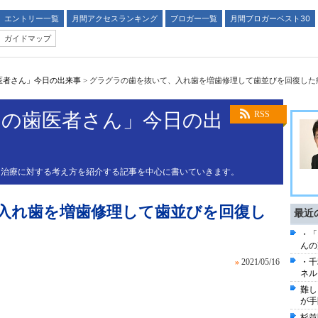
エントリー一覧
月間アクセスランキング
ブロガー一覧
月間ブロガーベスト30
ガイドマップ
医者さん」今日の出来事
>
グラグラの歯を抜いて、入れ歯を増歯修理して歯並びを回復した
門の歯医者さん」今日の出
RSS
、治療に対する考え方を紹介する記事を中心に書いていきます。
入れ歯を増歯修理して歯並びを回復し
最近
・「
んの
»
2021/05/16
・千
ネル
難し
が手
杉並