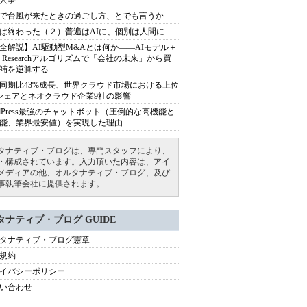
人事
で台風が来たときの過ごし方、とでも言うか
は終わった（２）普遍はAIに、個別は人間に
全解説】AI駆動型M&Aとは何か――AIモデル＋
ep Researchアルゴリズムで「会社の未来」から買
補を逆算する
同期比43%成長、世界クラウド市場における上位
シェアとネオクラウド企業9社の影響
rdPress最強のチャットボット（圧倒的な高機能と
能、業界最安値）を実現した理由
タナティブ・ブログは、専門スタッフにより、
・構成されています。入力頂いた内容は、アイ
メディアの他、オルタナティブ・ブログ、及び
事執筆会社に提供されます。
タナティブ・ブログ GUIDE
タナティブ・ブログ憲章
規約
イバシーポリシー
い合わせ