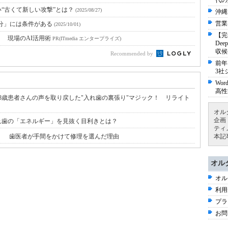
代の
“古くて新しい攻撃”とは？
(2025/08/27)
沖縄
営業
分」には条件がある
(2025/10/01)
【完
！ 現場のAI活用術
PR(ITmedia エンタープライズ)
De
収候
Recommended by
前年
3社
Wo
高性
･･」98歳患者さんの声を取り戻した"入れ歯の裏張り"マジック！ リライト
オル
企画
れ歯の「エネルギー」を見抜く目利きとは？
ティ
！ 歯医者が手間をかけて修理を選んだ理由
本記
オル
オル
利用
プラ
お問