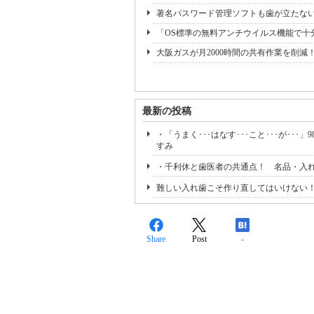
著名パスワード管理ソフトも歯が立たない
「OS標準の無料アンチウイルス機能で十
大阪ガスが月2000時間の共有作業を削減
最新の投稿
・「うまく･･･はなす･･･こと･･･が･
すみ
・千利休と歯医者の共通点！ 名品・入
難しい入れ歯こそ作り直してはいけない
Share
Post
-