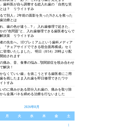
」歯科医が自ら調整する総入れ歯の「自然な笑
とは？ リライトすみ
るで別人」2年前の面影を失ったNさんを救った
歯治療とは
れ、歯の色が違う...？」 入れ歯修理で起きた、
かの"色問題"と、入れ歯修理できる歯医者ならで
解決策 リライトすみ
者の先生へ。1Dプレミアムという⻭科メディア
、『チェアサイドでできる咬合⾯再構成』セミ
に登壇いたしました。 明⽇（8/14）20時より配
開始されます
の痛み、音、食事の悩み...顎関節症を咬み合わせ
で解決！
かなくていい歯」を抜こうとする歯医者にご用
！歯を残したまま入れ歯を即日修理できたワケ
イトすみ
いのに痛みがある部分入れ歯の、痛みを取り除
から金属バネを締める治療を行ないました
2026年8月
月
火
水
木
金
土
1