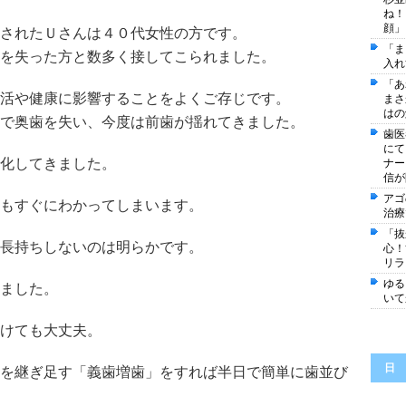
ね！
顔」
されたＵさんは４０代女性の方です。
「ま
を失った方と数多く接してこられました。
入れ
「あ
活や健康に影響することをよくご存じです。
まさ
はの
で奥歯を失い、今度は前歯が揺れてきました。
歯医
にて
化してきました。
ナー
信が
アゴ
もすぐにわかってしまいます。
治療
「抜
長持ちしないのは明らかです。
心
リラ
ゆる
ました。
いて
けても大丈夫。
日
を継ぎ足す「義歯増歯」をすれば半日で簡単に歯並び