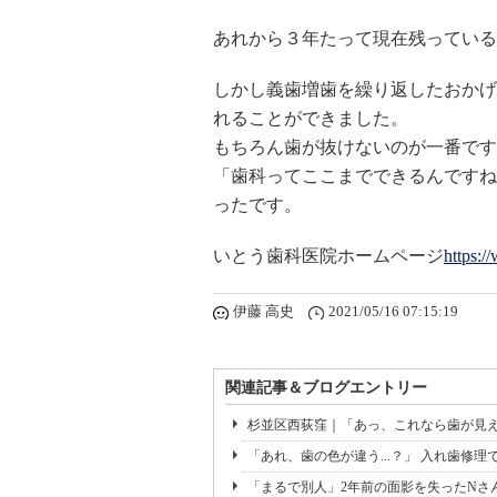
あれから３年たって現在残っている
しかし義歯増歯を繰り返したおかげ
れることができました。
もちろん歯が抜けないのが一番です
「歯科ってここまでできるんですね
ったです。
いとう歯科医院ホームページ
https:/
伊藤 高史
2021/05/16 07:15:19
関連記事＆ブログエントリー
杉並区西荻窪｜「あっ、これなら歯が見え
「あれ、歯の色が違う...？」 入れ歯修理
「まるで別人」2年前の面影を失ったNさ