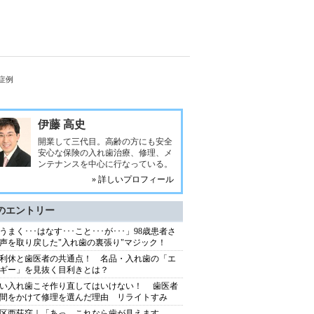
症例
伊藤 高史
開業して三代目。高齢の方にも安全
安心な保険の入れ歯治療、修理、メ
ンテナンスを中心に行なっている。
» 詳しいプロフィール
のエントリー
うまく･･･はなす･･･こと･･･が･･･」98歳患者さ
声を取り戻した"入れ歯の裏張り"マジック！
利休と歯医者の共通点！ 名品・入れ歯の「エ
ギー」を見抜く目利きとは？
い入れ歯こそ作り直してはいけない！ 歯医者
間をかけて修理を選んだ理由 リライトすみ
区西荻窪｜「あっ、これなら歯が見えます