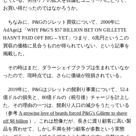
している。
男性ケアの拡大を目論むユニリーバにとって、
お買い得だったのではなかろうか。
ちなみに、
P&G
のジレット買収について、
2000
年に
AdAge
は「
WHY P&G'S $57 BILLION BET ON GILLETTE
HASN'T PAID OFF BIG -- YET
」つまり、6兆円というこの
買収の価格に見合うものが得られていない、という記事を
掲載した。
その時はまだ、
ダラーシェイブクラブは
生まれていなか
ったので、現時点では、さらに価値が毀損されている。
2
019
年に、
P&G
はジレットの髭剃り事業について、
52
.
4
億ドルの損失と、
80
億ドル
の（税引後）チャージを計上し
た。その理由の一つは、髭剃り人口の減少をうたっている
（参考
A growing love of beards forced P&G's Gillette to shave
off $8 billion
）。
これは想像だが、長きに渡り顧客に高い製
品を買わせて、しかし不満を持つ顧客が多数という実態