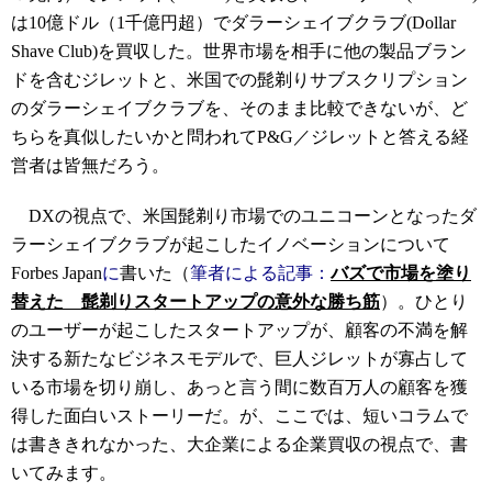
は
1
0
億ドル（1千億円超）
で
ダラーシェイブクラブ
(
Dollar
Shave Club)
を買収した。世界市場を相手に他の製品ブラン
ドを含むジレットと、米国での髭剃りサブスクリプション
の
ダラーシェイブクラブ
を、そのまま比較できないが、ど
ちらを真似したいかと問われてP&G
／ジレットと
答える経
営者は皆無
だろう
。
D
X
の視点で、米国
髭剃り
市場でのユニコーンとなった
ダ
ラーシェイブクラブ
が起こしたイノベーションについて
Forbes Japan
に
書いた（
筆者による記事：
バズで市場を塗り
替えた 髭剃りスタートアップの意外な勝ち筋
）。ひとり
のユーザーが起こしたスタートアップが、顧客の不満を解
決する新たなビジネスモデルで、巨人ジレットが寡占して
いる市場を切り崩し、あっと言う間に数百万人の顧客を獲
得した面白いストーリーだ。が、ここでは、短いコラムで
は書ききれなかった、大企業
による企業
買収
の視点で、書
いてみ
ます
。