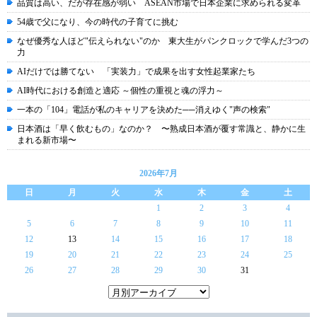
品質は高い、だが存在感が弱い ASEAN市場で日本企業に求められる変革
54歳で父になり、今の時代の子育てに挑む
なぜ優秀な人ほど"伝えられない"のか 東大生がパンクロックで学んだ3つの
力
AIだけでは勝てない 「実装力」で成果を出す女性起業家たち
AI時代における創造と適応 ～個性の重視と魂の浮力～
一本の「104」電話が私のキャリアを決めた──消えゆく"声の検索"
日本酒は「早く飲むもの」なのか？ 〜熟成日本酒が覆す常識と、静かに生
まれる新市場〜
2026年7月
日
月
火
水
木
金
土
1
2
3
4
5
6
7
8
9
10
11
12
13
14
15
16
17
18
19
20
21
22
23
24
25
26
27
28
29
30
31