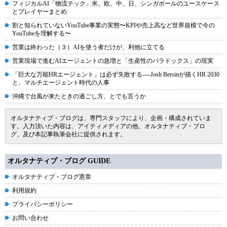
フィジカルAI「物流テック」米、欧、中、日、シンガポールのユースケース
とプレイヤーまとめ
割と知られていないYouTube事業の実態〜KPIや売上高など世界規模で今の
YouTubeを理解する〜
営業は終わった（３）AIを使う者だけが、利他に立てる
営業現場で進むAIエージェントの急増と「生産性のパラドックス」の現実
「巨大な万能HRエージェント」は必ず失敗する----Josh Bersinが描くHR 2030
と、マルチエージェント時代の人事
沖縄で台風が来たときの過ごし方、とでも言うか
オルタナティブ・ブログは、専門スタッフにより、企画・構成されていま
す。入力頂いた内容は、アイティメディアの他、オルタナティブ・ブロ
グ、及び本記事執筆会社に提供されます。
オルタナティブ・ブログ GUIDE
オルタナティブ・ブログ憲章
利用規約
プライバシーポリシー
お問い合わせ