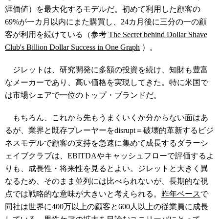
涯価値）を最大化するモデルだ。初めて利用した顧客の
69%が一カ月以内にまた購買し、24カ月後に三分の一の顧
客が利用を続けている（参考
The Secret behind Dollar Shave
Club's Billion Dollar Success in One Graph
）。
ジレット
は、研究開発に多額の投資を続け、知財も豊富
なメーカーであり、高い価格を実現してきた。特に米国で
は市場シェアで一位のトップ・ブランドだ。
もちろん、これから先もうまくいくか分からない面はあ
るが、業界と既存プレーヤーを
disrupt
＝破壊的革新するビジ
ネスモデルで顧客の支持を急速に集めて成長する
ダラーシ
ェイブクラブは
、
EBITDA
やキャッシュフローで評価するよ
りも、成長性・将来性を見るとよい。ジレットと大きく異
なるため、そのまま並列には比べられないが、長期的な視
点では戦略的な意味が大きいと考えられる。
昨年ベース
で
同社は世界に400万以上の顧客と600人以上の従業員に成長