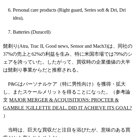
Personal care products (Right guard, Series soft &
Dri
,
Dri
idea),
Batteries (Duracell)
髭剃り
(
Atra
, Trac II, Good news, Sensor and Mach3
)
は、同社の
37%
の売上と
62%
の利益を生み、特に米国市場では
79%
のシ
ェアを誇っていた。したがって、買収時の企業価値の大半
は
髭剃り
事業からだと推察される。
P&G
はパーソナルケア（特に男性向け）を
獲得・拡大
し、またスケールメリットを得ることになった。（参考論
文
MAJOR MERGER & ACQUISITIONS: PROCTER &
GAMBLE ?GILLETTE DEAL. DID IT ACHIEVE ITS GOAL?
）
当時は、巨大な買収だと注目を浴びたが、意味のある買