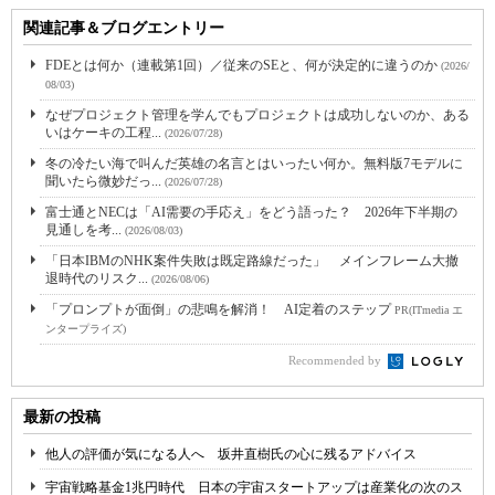
関連記事＆ブログエントリー
FDEとは何か（連載第1回）／従来のSEと、何が決定的に違うのか
(2026/
08/03)
なぜプロジェクト管理を学んでもプロジェクトは成功しないのか、ある
いはケーキの工程...
(2026/07/28)
冬の冷たい海で叫んだ英雄の名言とはいったい何か。無料版7モデルに
聞いたら微妙だっ...
(2026/07/28)
富士通とNECは「AI需要の手応え」をどう語った？ 2026年下半期の
見通しを考...
(2026/08/03)
「日本IBMのNHK案件失敗は既定路線だった」 メインフレーム大撤
退時代のリスク...
(2026/08/06)
「プロンプトが面倒」の悲鳴を解消！ AI定着のステップ
PR(ITmedia エ
ンタープライズ)
Recommended by
最新の投稿
他人の評価が気になる人へ 坂井直樹氏の心に残るアドバイス
宇宙戦略基金1兆円時代 日本の宇宙スタートアップは産業化の次のス