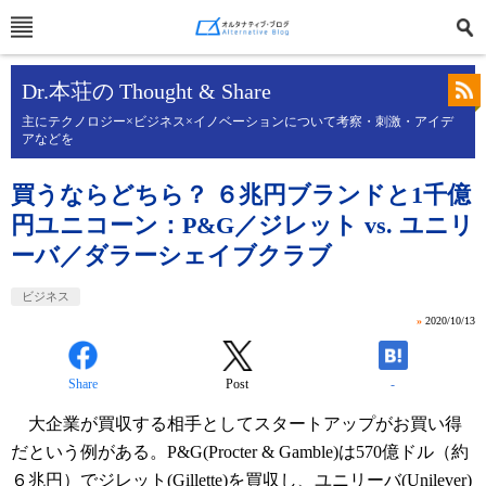
Dr.本荘の Thought & Share
主にテクノロジー×ビジネス×イノベーションについて考察・刺激・アイデ
アなどを
買うならどちら？ ６兆円ブランドと1千億
円ユニコーン：P&G／ジレット vs. ユニリ
ーバ／ダラーシェイブクラブ
ビジネス
»
2020/10/13
Share
Post
-
大企業が買収する
相手としてスタートアップがお買い得
だという例がある。
P&G
(
Procter & Gamble
)
は
570
億ドル（約
６兆円
）でジレット
(
Gillette
)
を買収し、ユニリーバ
(
Unilever)