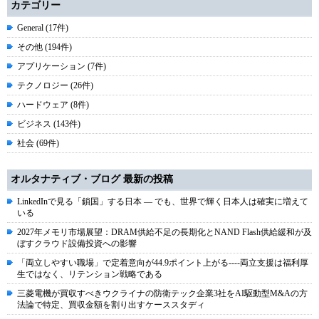
カテゴリー
General (17件)
その他 (194件)
アプリケーション (7件)
テクノロジー (26件)
ハードウェア (8件)
ビジネス (143件)
社会 (69件)
オルタナティブ・ブログ 最新の投稿
LinkedInで見る「鎖国」する日本 ― でも、世界で輝く日本人は確実に増えて
いる
2027年メモリ市場展望：DRAM供給不足の長期化とNAND Flash供給緩和が及
ぼすクラウド設備投資への影響
「両立しやすい職場」で定着意向が44.9ポイント上がる----両立支援は福利厚
生ではなく、リテンション戦略である
三菱電機が買収すべきウクライナの防衛テック企業3社をAI駆動型M&Aの方
法論で特定、買収金額を割り出すケーススタディ