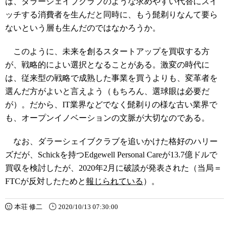
は、ダラーシェイブクラブのような求めやすい代替にスイ
ッチする消費者を生んだと同時に、もう髭剃りなんて要ら
ないという層も生んだのではなかろうか。
このように、未来を創るスタートアップを買収する方
が、戦略的によい選択となることがある。激変の時代に
は、従来型の戦略で成熟した事業を買うよりも、変革者を
選んだ方がよいと言えよう（もちろん、選球眼は必要だ
が）。だから、IT業界などでなく髭剃りの様な古い業界で
も、
オープンイノベーションの文脈
が大切なのである。
なお、ダラーシェイブクラブを追いかけた格好のハリー
ズだが、Schickを持つEdgewell Personal Careが13.7億ドルで
買収を検討したが、2020年2月に破談が発表された（当局＝
FTCが反対したためと
報じられている
）。
本荘 修二
2020/10/13 07:30:00