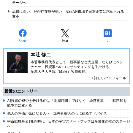
テージへ
品質は高い、だが存在感が弱い ASEAN市場で日本企業に求められる
変革
Share
Post
-
本荘 修二
本荘事務所代表として、新事業など大企業、ならびにベン
チャー、投資家へのコンサルティングを手掛ける。
多摩大学大学院（MBA）客員教授。
» 詳しいプロフィール
最近のエントリー
AI投資の成否を分けるのは「削減時間」ではなく「経営改革」──暗黙知を
競争力に変える
他人の評価が気になる人へ 坂井直樹氏の心に残るアドバイス
宇宙戦略基金1兆円時代 日本の宇宙スタートアップは産業化の次のステージ
へ