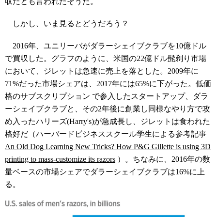
収だとも言われたそうだ。
しかし、いま見るとどうだろう？
2016
年、ユニリーバが
ダラーシェイブクラブを
10
億ドル
で買収した。グラフのように、米国の
22
億ドル髭剃り市場
において、ジレットは急速に売上を落とした。
2009
年に
71%
だった市場シェアは、
2017
年には
65%
に下がった。低価
格のサブスクリプション で参入したスタートアップ、
ダラ
ーシェイブクラブ
と、その2年後に創業し同様なやり方で攻
め入ったハリーズ
(Harry's)
が急成長し、ジレットは食われた
格好だ（ハーバードビジネススクール学生による参考記事
An Old Dog Learning New Tricks? How P&G Gillette is using 3D
printing to mass-customize its razors
）。ちなみに、
2016
年の数
量ベースの市場シェアで
ダラーシェイブクラブ
は
16%
に上
る。