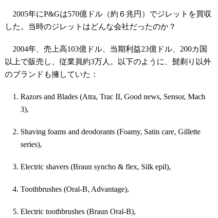
200
5
年に
P&G
は
570
億ドル（約６兆円）でジレットを買収
し
た。当時のジレットはどんな会社だったのか？
2004
年、
売上高
103
億ドル
、当期利益
23
億ドル
、
200
カ国
以上で販売し、従業員約3万人。以下のように、髭剃り以外
のブランドも擁していた：
Razors and Blades (
Atra
, Trac II, Good news, Sensor, Mach
3),
Shaving foams and deodorants (Foamy, Satin care, Gillette
series),
Electric shavers (Braun
syncho
& flex, Silk
epil
),
Toothbrushes (Oral-B, Advantage),
Electric toothbrushes (Braun Oral-B),