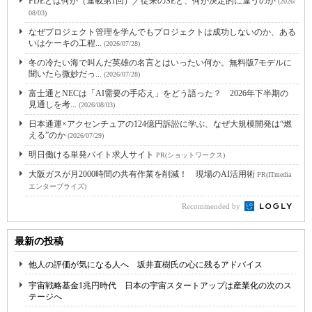
FDEとは何か（連載第1回）／従来のSEと、何が決定的に違うのか
(2026/
08/03)
なぜプロジェクト管理を学んでもプロジェクトは成功しないのか、ある
いはケーキの工程...
(2026/07/28)
冬の冷たい海で叫んだ英雄の名言とはいったい何か。無料版7モデルに
聞いたら微妙だっ...
(2026/07/28)
富士通とNECは「AI需要の手応え」をどう語った？ 2026年下半期の
見通しを考...
(2026/08/03)
日本通運×アクセンチュアの124億円訴訟に学ぶ、なぜ大規模開発は“燃
える”のか
(2026/07/29)
明日働ける単発バイト求人サイト
PR(ショットワークス)
大阪ガスが月2000時間の共有作業を削減！ 現場のAI活用術
PR(ITmedia
エンタープライズ)
Recommended by
最新の投稿
他人の評価が気になる人へ 坂井直樹氏の心に残るアドバイス
宇宙戦略基金1兆円時代 日本の宇宙スタートアップは産業化の次のス
テージへ