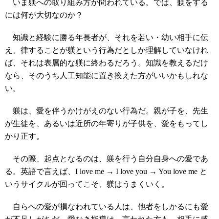
いま躾への取り組み方が問われている。では、躾をする
には何が大切なのか？
知識と経験に勝る年長者が、それを若い・幼い相手に伝
え、律することが躾という行為だとしか理解していなけれ
ば、それは表層的な躾に終わるだろう。知識を教えるだけ
なら、そのうち人工知能に置き換えた方がいいかもしれな
い。
躾は、愛を伴うかけがえのない行為だ。親が子を、先生
が生徒を、あるいは近所の年寄りが子供を、愛をもってし
かり正す。
その際、起点となるのは、躾を行う自分自身への愛であ
る。英語で言えば、I love me → I love you → You love me と
いうサイクルが回ってこそ、躾はうまくいく。
自らへの愛が損なわれている人は、他者をしかるにも愛