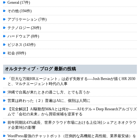
General (17件)
その他 (194件)
アプリケーション (7件)
テクノロジー (26件)
ハードウェア (8件)
ビジネス (143件)
社会 (69件)
オルタナティブ・ブログ 最新の投稿
「巨大な万能HRエージェント」は必ず失敗する----Josh Bersinが描くHR 2030
と、マルチエージェント時代の人事
沖縄で台風が来たときの過ごし方、とでも言うか
営業は終わった（２）普遍はAIに、個別は人間に
【完全解説】AI駆動型M&Aとは何か――AIモデル＋Deep Researchアルゴリズ
ムで「会社の未来」から買収候補を逆算する
前年同期比43%成長、世界クラウド市場における上位3社シェアとネオクラウ
ド企業9社の影響
WordPress最強のチャットボット（圧倒的な高機能と高性能、業界最安値）を