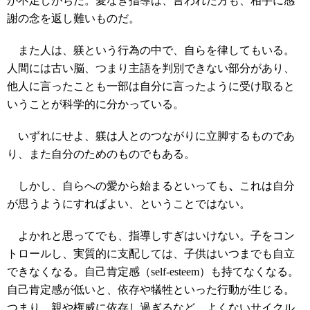
が不足しがちだ。愛なき指導は、言われた方も、相手に感
謝の念を返し難いものだ。
また人は、躾という行為の中で、自らを律してもいる。
人間には古い脳、つまり主語を判別できない部分があり、
他人に言ったことも一部は自分に言ったように受け取ると
いうことが科学的に分かっている。
いずれにせよ、躾は人とのつながりに立脚するものであ
り、また自分のためのものでもある。
しかし、自らへの愛から始まるといっても
、
これは自分
が思うようにすればよい、ということではない。
よかれと思ってでも、指導しすぎはいけない。子をコン
トロールし、実質的に支配しては、子供はいつまでも自立
できなくなる。自己肯定感（self-esteem）も持てなくなる。
自己肯定感が低いと、依存や犠牲といった行動が生じる。
つまり、親や権威に依存し過ぎるなど、よくないサイクル