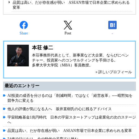
品質は高い、だが存在感が弱い ASEAN市場で日本企業に求められる
変革
Share
Post
-
本荘 修二
本荘事務所代表として、新事業など大企業、ならびにベン
チャー、投資家へのコンサルティングを手掛ける。
多摩大学大学院（MBA）客員教授。
» 詳しいプロフィール
最近のエントリー
AI投資の成否を分けるのは「削減時間」ではなく「経営改革」──暗黙知を
競争力に変える
他人の評価が気になる人へ 坂井直樹氏の心に残るアドバイス
宇宙戦略基金1兆円時代 日本の宇宙スタートアップは産業化の次のステージ
へ
品質は高い、だが存在感が弱い ASEAN市場で日本企業に求められる変革