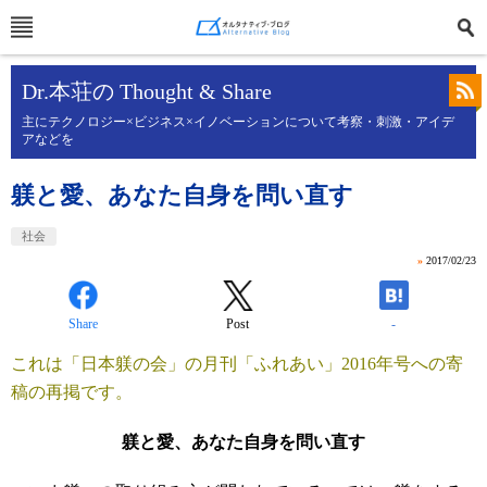
Dr.本荘の Thought & Share
主にテクノロジー×ビジネス×イノベーションについて考察・刺激・アイデ
アなどを
躾と愛、あなた自身を問い直す
社会
»
2017/02/23
Share
Post
-
これは「日本躾の会」の月刊「ふれあい」2016年号への寄
稿の再掲です。
躾と愛、あなた自身を問い直す