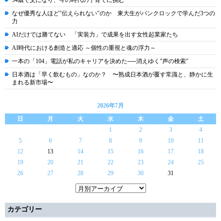
54歳で父になり、今の時代の子育てに挑む
なぜ優秀な人ほど"伝えられない"のか 東大生がパンクロックで学んだ3つの
力
AIだけでは勝てない 「実装力」で成果を出す女性起業家たち
AI時代における創造と適応 ～個性の重視と魂の浮力～
一本の「104」電話が私のキャリアを決めた──消えゆく"声の検索"
日本酒は「早く飲むもの」なのか？ 〜熟成日本酒が覆す常識と、静かに生
まれる新市場〜
2026年7月
日
月
火
水
木
金
土
1
2
3
4
5
6
7
8
9
10
11
12
13
14
15
16
17
18
19
20
21
22
23
24
25
26
27
28
29
30
31
カテゴリー