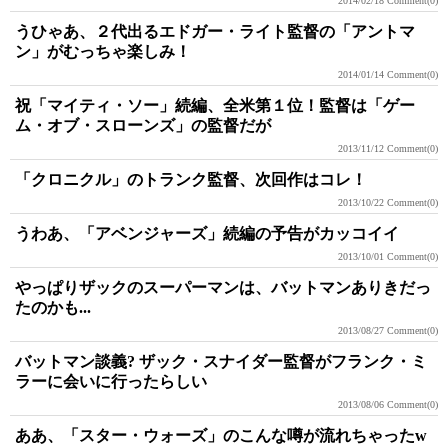
2014/02/18
Comment(0)
うひゃあ、２代出るエドガー・ライト監督の「アントマ
ン」がむっちゃ楽しみ！
2014/01/14
Comment(0)
祝「マイティ・ソー」続編、全米第１位！監督は「ゲー
ム・オブ・スローンズ」の監督だが
2013/11/12
Comment(0)
「クロニクル」のトランク監督、次回作はコレ！
2013/10/22
Comment(0)
うわあ、「アベンジャーズ」続編の予告がカッコイイ
2013/10/01
Comment(0)
やっぱりザックのスーパーマンは、バットマンありきだっ
たのかも...
2013/08/27
Comment(0)
バットマン談義? ザック・スナイダー監督がフランク・ミ
ラーに会いに行ったらしい
2013/08/06
Comment(0)
ああ、「スター・ウォーズ」のこんな噂が流れちゃったw