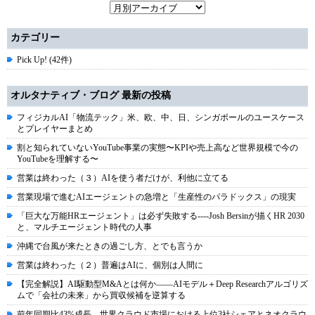
カテゴリー
Pick Up! (42件)
オルタナティブ・ブログ 最新の投稿
フィジカルAI「物流テック」米、欧、中、日、シンガポールのユースケース
とプレイヤーまとめ
割と知られていないYouTube事業の実態〜KPIや売上高など世界規模で今の
YouTubeを理解する〜
営業は終わった（３）AIを使う者だけが、利他に立てる
営業現場で進むAIエージェントの急増と「生産性のパラドックス」の現実
「巨大な万能HRエージェント」は必ず失敗する----Josh Bersinが描くHR 2030
と、マルチエージェント時代の人事
沖縄で台風が来たときの過ごし方、とでも言うか
営業は終わった（２）普遍はAIに、個別は人間に
【完全解説】AI駆動型M&Aとは何か――AIモデル＋Deep Researchアルゴリズ
ムで「会社の未来」から買収候補を逆算する
前年同期比43%成長、世界クラウド市場における上位3社シェアとネオクラウ