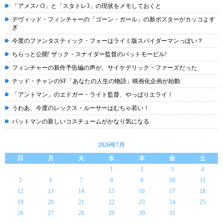
「アメスパ3」と「スタトレ3」の現状をメモしておくと
デヴィッド・フィンチャーの「ゴーン・ガール」の新ポスターがカッコよす
ぎ
今度のファンタスティック・フォーはライミ版スパイダーマンっぽい？
ちらっと公開! ザック・スナイダー監督のバットモービル!
フィンチャーの新作予告編の声が、サイケデリック・ファーズだった
テッド・チャンのSF「あなたの人生の物語」映画化企画が始動
「アントマン」のエドガー・ライト監督、やっぱりエライ！
うわあ、今度のレックス・ルーサーはむちゃ若い！
バットマンの新しいコスチュームがかなり気になる
2026年7月
日
月
火
水
木
金
土
1
2
3
4
5
6
7
8
9
10
11
12
13
14
15
16
17
18
19
20
21
22
23
24
25
26
27
28
29
30
31