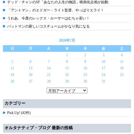
テッド・チャンのSF「あなたの人生の物語」映画化企画が始動
「アントマン」のエドガー・ライト監督、やっぱりエライ！
うわあ、今度のレックス・ルーサーはむちゃ若い！
バットマンの新しいコスチュームがかなり気になる
2026年7月
日
月
火
水
木
金
土
1
2
3
4
5
6
7
8
9
10
11
12
13
14
15
16
17
18
19
20
21
22
23
24
25
26
27
28
29
30
31
カテゴリー
Pick Up! (42件)
オルタナティブ・ブログ 最新の投稿