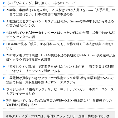
その「なんて」が、切り捨てているものについて
2040年、事務職は437万人余り、AI人材は339万人足りない----「人手不足」の
一言では語れない、日本の労働市場の本当の姿
AI推論によるプライバシーリスクとは何か、Gartnerの2029年予測から考える
企業のAIガバナンス
今騒がれているAIデータセンターとはいったい何なのか?!! 10分でわかるAI
データセンターの話
LinkedInで見る「鎖国」する日本 ― でも、世界で輝く日本人は確実に増えて
いる
2027年メモリ市場展望：DRAM供給不足の長期化とNAND Flash供給緩和が及
ぼすクラウド設備投資への影響
「両立しやすい職場」で定着意向が44.9ポイント上がる----両立支援は福利厚
生ではなく、リテンション戦略である
三菱電機が買収すべきウクライナの防衛テック企業3社をAI駆動型M&Aの方
法論で特定、買収金額を割り出すケーススタディ
フィジカルAI「物流テック」米、欧、中、日、シンガポールのユースケース
とプレイヤーまとめ
割と知られていないYouTube事業の実態〜KPIや売上高など世界規模で今の
YouTubeを理解する〜
オルタナティブ・ブログは、専門スタッフにより、企画・構成されていま