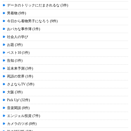
データのトリックにだまされるな (3件)
男着物 (9件)
今日から着物男子になろう (9件)
おバカな事件簿 (1件)
社会人の学び
お題 (3件)
ベスト10 (1件)
告知 (1件)
近未来予測 (3件)
死語の世界 (1件)
さよならTV (5件)
大阪 (3件)
Pick Up! (32件)
音楽閑談 (8件)
エンジェル投資 (7件)
カメラのツボ (8件)