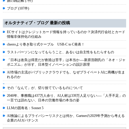
旅の雑記帳 (7件)
ブログ (107件)
オルタナティブ・ブログ 最新の投稿
ECサイトはクレジットカード情報を持っているのか？決済代行会社とカード
情報非保持化の仕組み
cheeroより巻き取り式ケーブル USB-C to C発表！
ラストパーソンになってもらうこと、あるいは自主性をもたらすもの
「日本は改良は得意だが創造は苦手」は本当か----新原浩朗氏の「ネオ・ジャ
ポニズム」が示す、日本型イノベーションの設計原理
AI市場の主流がパブリッククラウドでも、なぜプライベートAIに商機が生ま
れるのか
その「なんて」が、切り捨てているものについて
2040年、事務職は437万人余り、AI人材は339万人足りない----「人手不足」の
一言では語れない、日本の労働市場の本当の姿
LLMの固有名：Sonnet 5
AI推論によるプライバシーリスクとは何か、Gartnerの2029年予測から考える
企業のAIガバナンス