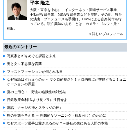
平本 隆之
大阪・東京を中心に、インターネット関連サービス事業、
不動産投資事業、M&A投資事業などを展開。その他、舞台
の演出・プロデュースも手掛け、DAWによる音楽制作も行
っている。現在興味のあることは、カメラ・ゴルフ・旅・
和服。
» 詳しいプロフィール
最近のエントリー
写真家とAIをめぐる課題と未来
男と女～不思議な言葉
ファストファッションが倒される日
なぜ議論はすれ違うのか～ マクロ的視点とミクロ的視点が交錯するコミュニ
ケーションの課題
夏のご用心！ 野山の危険生物対処法
日銀政策金利1%より長プラに注目せよ
寓話「ナッジの神とスラッジの神」
熊の生態を考える ～ 理想的なゾーニング（棲み分け）のために
なぜスポーツ選手は愛されるのか？～熱狂の裏にある人間の本能