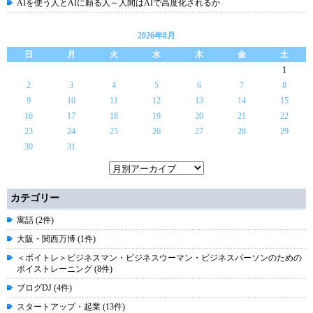
AIを使う人とAIに頼る人～人間はAIで高度化されるか
2026年8月
日
月
火
水
木
金
土
1
2
3
4
5
6
7
8
9
10
11
12
13
14
15
16
17
18
19
20
21
22
23
24
25
26
27
28
29
30
31
カテゴリー
寓話 (2件)
大阪・関西万博 (1件)
＜ボイトレ＞ビジネスマン・ビジネスウーマン・ビジネスパーソンのための
ボイストレーニング (8件)
ブログDJ (4件)
スタートアップ・起業 (13件)