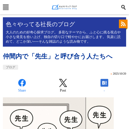
色々やってる社長のブログ
大人のための好奇心探求ブログ。 多彩なテーマから、ふと心に残る視点や
小さな発見を拾い上げ、独自の切り口で軽やかにお届けします。 気楽に読
めて、どこか深い──そんな雑誌のような読み物です。
仲間内で「先生」と呼び合う人たちへ
ブログ
»
2025/10/20
Share
Post
-