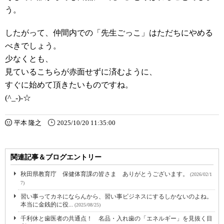
う。
したがって、仲間内での「先生ごっこ」はただちにやめる
べきでしょう。
少なくとも、
見ているこちらが赤面せずに済むように、
すぐに始めて頂きたいものですね。
(^_-)-☆
平本 隆之
2025/10/20 11:35:00
関連記事＆ブログエントリー
秋田県教育庁 保健体育課の皆さま ありがとうございます。
(2026/02/1
7)
習い事ってカネにならんから、習い事ビジネスにするしかないのよね。
本当に金銭的に役...
(2025/08/25)
千利休と歯医者の共通点！ 名品・入れ歯の「エネルギー」を見抜く目